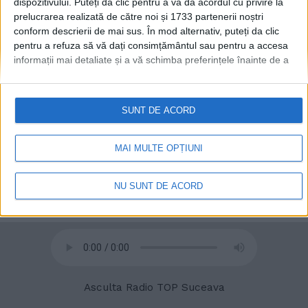
dispozitivului. Puteți da clic pentru a vă da acordul cu privire la
prelucrarea realizată de către noi și 1733 partenerii noștri
conform descrierii de mai sus. În mod alternativ, puteți da clic
© 2020
Radio TOP Suceava 104 FM
pentru a refuza să vă dați consimțământul sau pentru a accesa
informații mai detaliate și a vă schimba preferințele înainte de a
vă exprima consimțământul.
Vă rugăm să rețineți că este posibil
ca anumite prelucrări ale datelor dvs. cu caracter personal să nu
necesite consimțământul dvs., dar aveți dreptul de a refuza o
SUNT DE ACORD
astfel de prelucrare. Preferințele dvs. se vor aplica numai
acestui site web. Puteți să vă schimbați preferințele sau să vă
retrageți consimțământul în orice moment, revenind la acest site
MAI MULTE OPȚIUNI
și făcând clic pe butonul "Confidențialitate" din partea de jos a
paginii web.
NU SUNT DE ACORD
Asculta Radio TOP Suceava