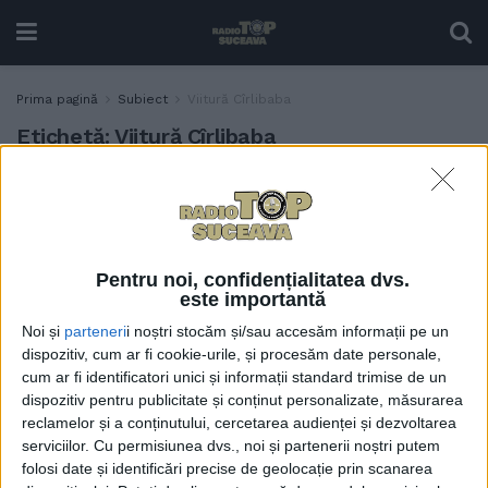
Prima pagină
Subiect
Viitură Cîrlibaba
Etichetă:
Viitură Cîrlibaba
Patru adulți și doi copii,
ACTUALITATE
salvați de pompieri din
calea unei viituri, la
Cîrlibaba
Pentru noi, confidențialitatea dvs.
9 IULIE, 2024
este importantă
Noi și
parteneri
i noștri stocăm și/sau accesăm informații pe un
dispozitiv, cum ar fi cookie-urile, și procesăm date personale,
cum ar fi identificatori unici și informații standard trimise de un
dispozitiv pentru publicitate și conținut personalizate, măsurarea
reclamelor și a conținutului, cercetarea audienței și dezvoltarea
serviciilor.
Cu permisiunea dvs., noi și partenerii noștri putem
folosi date și identificări precise de geolocație prin scanarea