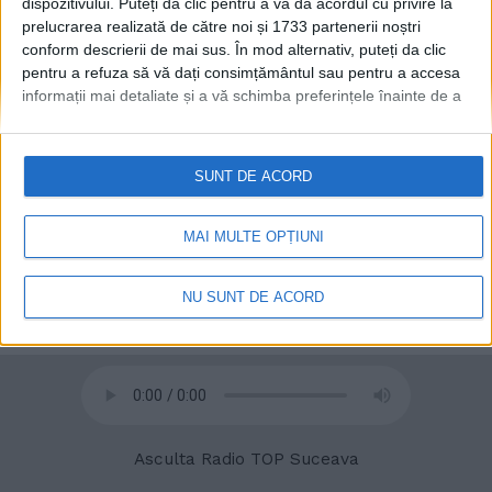
dispozitivului. Puteți da clic pentru a vă da acordul cu privire la
prelucrarea realizată de către noi și 1733 partenerii noștri
conform descrierii de mai sus. În mod alternativ, puteți da clic
© 2020
Radio TOP Suceava 104 FM
pentru a refuza să vă dați consimțământul sau pentru a accesa
informații mai detaliate și a vă schimba preferințele înainte de a
vă exprima consimțământul.
Vă rugăm să rețineți că este posibil
ca anumite prelucrări ale datelor dvs. cu caracter personal să nu
necesite consimțământul dvs., dar aveți dreptul de a refuza o
SUNT DE ACORD
astfel de prelucrare. Preferințele dvs. se vor aplica numai
acestui site web. Puteți să vă schimbați preferințele sau să vă
retrageți consimțământul în orice moment, revenind la acest site
MAI MULTE OPȚIUNI
și făcând clic pe butonul "Confidențialitate" din partea de jos a
paginii web.
NU SUNT DE ACORD
Asculta Radio TOP Suceava