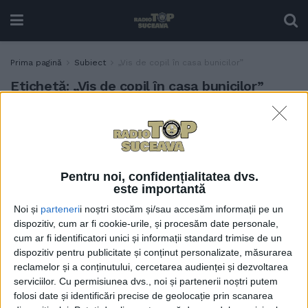
Prima pagină
Subiect
„Vis de copil în casa bunicilor”
Etichetă:
„Vis de copil în casa bunicilor”
Vernisajul expoziției-
TIMP LIBER
concurs „Vis de copil în casa
bunicilor”, la Hanul
Domnesc
Pentru noi, confidențialitatea dvs.
2 IUNIE, 2022
este importantă
Noi și
parteneri
i noștri stocăm și/sau accesăm informații pe un
dispozitiv, cum ar fi cookie-urile, și procesăm date personale,
cum ar fi identificatori unici și informații standard trimise de un
dispozitiv pentru publicitate și conținut personalizate, măsurarea
reclamelor și a conținutului, cercetarea audienței și dezvoltarea
serviciilor.
Cu permisiunea dvs., noi și partenerii noștri putem
folosi date și identificări precise de geolocație prin scanarea