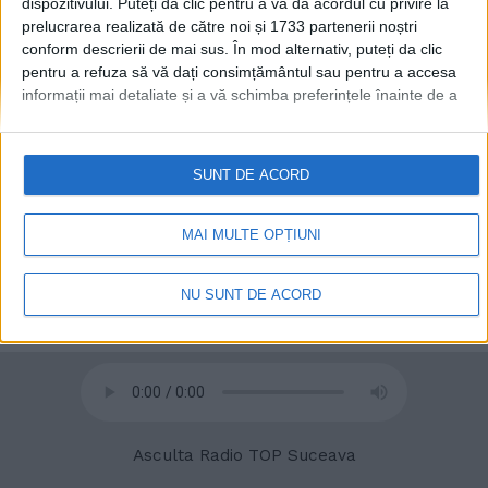
dispozitivului. Puteți da clic pentru a vă da acordul cu privire la
prelucrarea realizată de către noi și 1733 partenerii noștri
conform descrierii de mai sus. În mod alternativ, puteți da clic
© 2020
Radio TOP Suceava 104 FM
pentru a refuza să vă dați consimțământul sau pentru a accesa
informații mai detaliate și a vă schimba preferințele înainte de a
vă exprima consimțământul.
Vă rugăm să rețineți că este posibil
ca anumite prelucrări ale datelor dvs. cu caracter personal să nu
necesite consimțământul dvs., dar aveți dreptul de a refuza o
SUNT DE ACORD
astfel de prelucrare. Preferințele dvs. se vor aplica numai
acestui site web. Puteți să vă schimbați preferințele sau să vă
retrageți consimțământul în orice moment, revenind la acest site
MAI MULTE OPȚIUNI
și făcând clic pe butonul "Confidențialitate" din partea de jos a
paginii web.
NU SUNT DE ACORD
Asculta Radio TOP Suceava