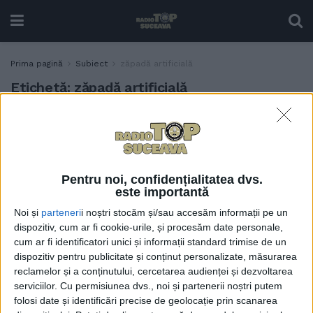
Prima pagină
Subiect
zăpadă artificială
Etichetă:
zăpadă artificială
De cînd se poate schia, Vatra
ACTUALITATE
Dornei e plină
18 FEBRUARIE, 2021
Pentru noi, confidențialitatea dvs.
este importantă
Noi și
parteneri
i noștri stocăm și/sau accesăm informații pe un
dispozitiv, cum ar fi cookie-urile, și procesăm date personale,
cum ar fi identificatori unici și informații standard trimise de un
dispozitiv pentru publicitate și conținut personalizate, măsurarea
reclamelor și a conținutului, cercetarea audienței și dezvoltarea
serviciilor.
Cu permisiunea dvs., noi și partenerii noștri putem
folosi date și identificări precise de geolocație prin scanarea