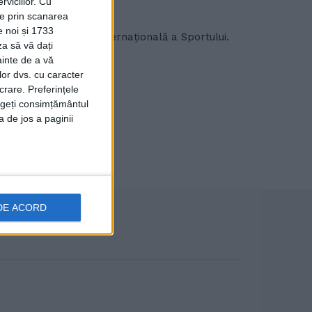
viciilor.
Cu
ție prin scanarea
e noi și 1733
arcat și ea Ziua Internațională a Sportului.
za să vă dați
ainte de a vă
lor dvs. cu caracter
crare. Preferințele
rageți consimțământul
a de jos a paginii
DE ACORD