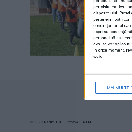
personalizate, măsura
permisiunea dvs., noi
dispozitivului. Puteț
partenerii noștri con
consimțământul sau p
exprima consimțămâ
personal să nu necesi
dvs. se vor aplica n
în orice moment, reve
web.
MAI MULTE 
© 2020
Radio TOP Suceava 104 FM