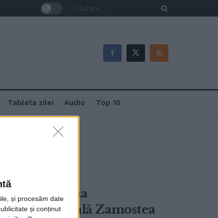
Tableta zilei
Audio
Top 10
ntă
 elevi, de Ziua
rile, și procesăm date
Școala Gimnazială Zamostea
ublicitate și conținut