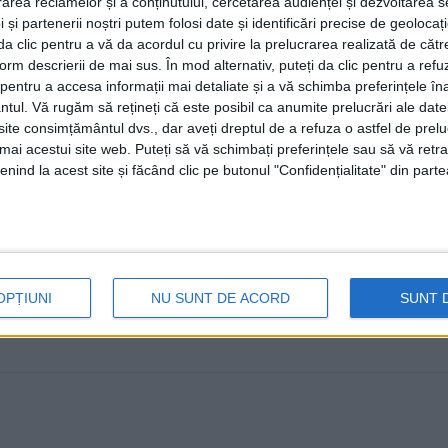
rea reclamelor și a conținutului, cercetarea audienței și dezvoltarea ser
1 OCTOMBRIE, 2022
 și partenerii noștri putem folosi date și identificări precise de geoloca
i da clic pentru a vă da acordul cu privire la prelucrarea realizată de cătr
Pe 30 septembrie 2022, Școala Gimnazială Zamostea a m
form descrierii de mai sus. În mod alternativ, puteți da clic pentru a refu
Conform consilierului educativ al unității ...
entru a accesa informații mai detaliate și a vă schimba preferințele în
ntul.
Vă rugăm să rețineți că este posibil ca anumite prelucrări ale date
te consimțământul dvs., dar aveți dreptul de a refuza o astfel de prelu
umai acestui site web. Puteți să vă schimbați preferințele sau să vă ret
nind la acest site și făcând clic pe butonul "Confidențialitate" din parte
OPȚIUNI
NU SUNT DE ACORD
SUNT 