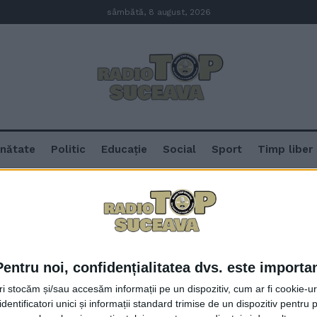
sâmbătă, 8 august, 2026
nătate
Politic
Educație
Social
Sport
Timp liber
 a Sportului
Pentru noi, confidențialitatea dvs. este importa
Jocuri și concursuri pentru 40 de
tri stocăm și/sau accesăm informații pe un dispozitiv, cum ar fi cookie-u
Internațională a Sportului, la 
dentificatori unici și informații standard trimise de un dispozitiv pentru p