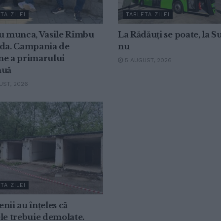
TA ZILEI
TABLETA ZILEI
cu munca, Vasile Rîmbu
La Rădăuți se poate, la 
uda. Campania de
nu
ne a primarului
5 AUGUST, 2026
nuă
ST, 2026
TA ZILEI
nii au înțeles că
le trebuie demolate.