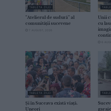
TABLETA ZILEI
TABLE
”Atelierul de sudură” al
Unii 
comunității sucevene
cu la
imagi
7 AUGUST, 2026
conti
6 AUGU
TABLETA ZILEI
TABLE
Și în Suceava există viață.
Suceve
Uneori
garaje