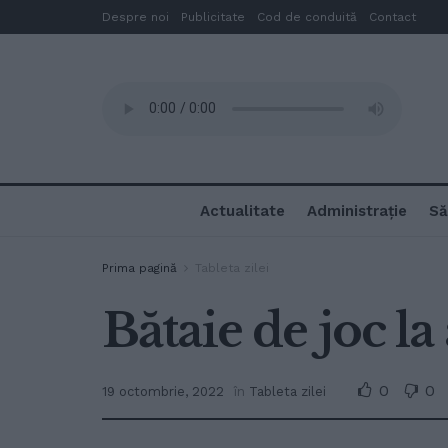
Despre noi
Publicitate
Cod de conduită
Contact
Actualitate
Administrație
Să
Prima pagină
Tableta zilei
Bătaie de joc la
0
0
19 octombrie, 2022
în
Tableta zilei