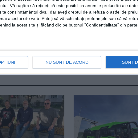
ntul.
Vă rugăm să rețineți că este posibil ca anumite prelucrări ale date
P Iași? Dar oare președintele Consiliului Județean Sucea
te consimțământul dvs., dar aveți dreptul de a refuza o astfel de prelu
nu-știu-cîți kilometri de drum național, cu toate că nu e
umai acestui site web. Puteți să vă schimbați preferințele sau să vă ret
odului de pe un alt drum național. La drumuri asfaltate îna
nind la acest site și făcând clic pe butonul "Confidențialitate" din parte
rigan
Gheorghe Flutur
Pod Milișăuți
Prefectura Suceava
OPȚIUNI
NU SUNT DE ACORD
SUNT 