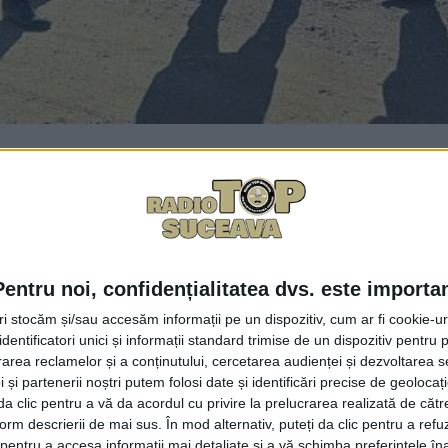
Facebook
Trimit
 20 octombrie pentru continuarea lucrărilor de consolidar
 podul provizoriu și fiind vorba despre o perioadă în care
Pentru noi, confidențialitatea dvs. este importa
a Suceava, care anunțase închiderea podului, a anunțat ac
 un pod provizoriu, fiindcă așa a hotărît proiectantul. Co
tri stocăm și/sau accesăm informații pe un dispozitiv, cum ar fi cookie-u
dentificatori unici și informații standard trimise de un dispozitiv pentru p
i de circulație și de tonaj. Serios? DRDP Iași își bate joc 
rea reclamelor și a conținutului, cercetarea audienței și dezvoltarea ser
i poduri Eugen Girigan, referitor la lucrările de la Milișă
 și partenerii noștri putem folosi date și identificări precise de geoloca
tura podului și n-am mai întîlnit așa ceva. Proiectantul ș
i da clic pentru a vă da acordul cu privire la prelucrarea realizată de cătr
ură pe jumătate de cale. Urmează să fie montate grinzile ș
form descrierii de mai sus. În mod alternativ, puteți da clic pentru a refu
entru a accesa informații mai detaliate și a vă schimba preferințele în
ne își asumă riscul de a pune în pericol viețile constructo