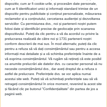
care s-au implicat în organizarea acestui eveniment
dispozitiv, cum ar fi cookie-urile, și procesăm date personale,
deosebit de frumos și emoționant. La invitația
cum ar fi identificatori unici și informații standard trimise de un
dispozitiv pentru publicitate și conținut personalizate, măsurarea
organizatorilor, le-am vorbit celor prezenți despre ce
reclamelor și a conținutului, cercetarea audienței și dezvoltarea
înseamnă să treci, într-o singură noapte, de la liniște
serviciilor.
Cu permisiunea dvs., noi și partenerii noștri putem
la dezastru. Să fii zi de zi în mijlocul oamenilor
folosi date și identificări precise de geolocație prin scanarea
copleșiți de durere și să găsești soluții, pentru a le
dispozitivului. Puteți da clic pentru a vă da acordul cu privire la
prelucrarea realizată de către noi și 1731 partenerii noștri
reda speranța, normalitatea. Am vorbit, însă, și
conform descrierii de mai sus. În mod alternativ, puteți da clic
despre cum e să simți că nu ești singur. Despre
pentru a refuza să vă dați consimțământul sau pentru a accesa
faptul că indiferent cât de departe suntem unii de
informații mai detaliate și a vă schimba preferințele înainte de a
ceilalți, în județe sau țări diferite, solidaritatea
vă exprima consimțământul.
Vă rugăm să rețineți că este posibil
ca anumite prelucrări ale datelor dvs. cu caracter personal să nu
oamenilor e mai puternică decât orice calamitate.
necesite consimțământul dvs., dar aveți dreptul de a refuza o
Mulțumim, Iași!”.
astfel de prelucrare. Preferințele dvs. se vor aplica numai
acestui site web. Puteți să vă schimbați preferințele sau să vă
De-a lungul timpului au existat contre între Suceava
retrageți consimțământul în orice moment, revenind la acest site
și Iași, totul plecînd de la banii alocați de Guvern
și făcând clic pe butonul "Confidențialitate" din partea de jos a
pentru diferite proiecte, fondurile fiind distribuite
paginii web.
funcție de relațiile pe care politicienii din cele două
județe le aveau la momentul respectiv la Palatul