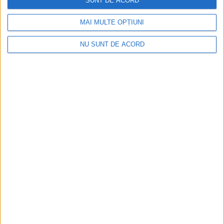
SUNT DE ACORD
MAI MULTE OPȚIUNI
NU SUNT DE ACORD
TABLETA ZILEI
Siretul ar trebuie să lase gunoaiele din
Vamă în drum. Dacă altfel nu se poate
4 AUGUST, 2026