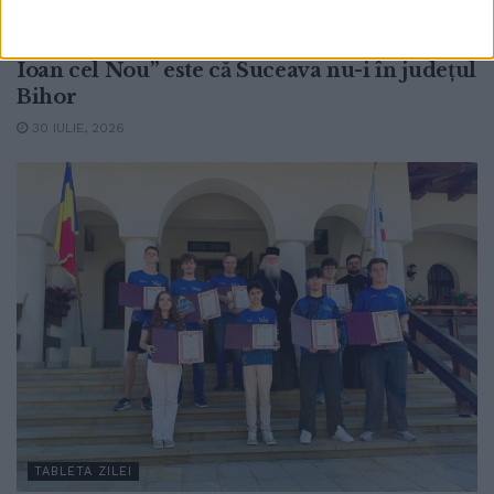
Ghinionul Spitalului Clinic Județean ”Sf.
Ioan cel Nou” este că Suceava nu-i în județul
Bihor
30 IULIE, 2026
TABLETA ZILEI