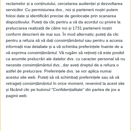
reclamelor și a conținutului, cercetarea audienței și dezvoltarea
și acesta ar putea fi multiplicat. În județ mai sînt și
serviciilor.
Cu permisiunea dvs., noi și partenerii noștri putem
alți copii care ar putea avea parte de spectacole
folosi date și identificări precise de geolocație prin scanarea
gratuite. Mă refer la copiii de la celelalte școli
dispozitivului. Puteți da clic pentru a vă da acordul cu privire la
speciale, dar și la cei din centrele de plasament. De la
prelucrarea realizată de către noi și 1731 partenerii noștri
conform descrierii de mai sus. În mod alternativ, puteți da clic
Bivolărie, Gura Humorului și Fălticeni pînă la
pentru a refuza să vă dați consimțământul sau pentru a accesa
Suceava e ceva drum, dar de aceea există autobuze
informații mai detaliate și a vă schimba preferințele înainte de a
școlare. Dacă nu au școlile și centrele respective,
vă exprima consimțământul.
Vă rugăm să rețineți că este posibil
atunci microbuzele pot fi împrumutate de la alte
ca anumite prelucrări ale datelor dvs. cu caracter personal să nu
necesite consimțământul dvs., dar aveți dreptul de a refuza o
unități de învățămînt. În același timp și școlile ar
astfel de prelucrare. Preferințele dvs. se vor aplica numai
trebui să vină către teatru, nu doar teatrul ar trebui
acestui site web. Puteți să vă schimbați preferințele sau să vă
să meargă către ele. Școlile ar putea să cumpere
retrageți consimțământul în orice moment, revenind la acest site
bilete, care nu sînt deloc scumpe pentru copii, și ar
și făcând clic pe butonul "Confidențialitate" din partea de jos a
paginii web.
putea să aducă clase întregi la spectacole. Totodată,
școlile ar putea merge și mai departe, oferindu-le
cadrelor didactice bilete la piesele jucate de Teatrul
”Matei Vișniec” Suceava. Și nu doar școlile ar putea
să facă asta, ci și alte instituții publice, dar și