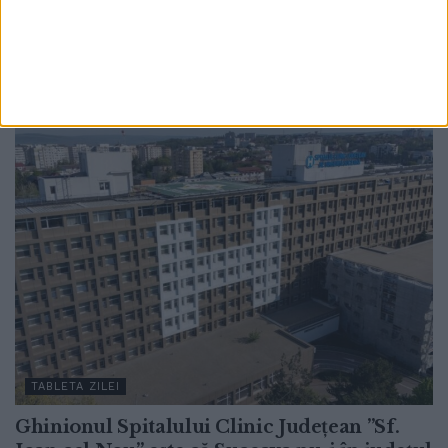
demolate. Dar, de unde aroganța și furia
Primăriei față de proprietarii acestora?
31 IULIE, 2026
TABLETA ZILEI
Ghinionul Spitalului Clinic Județean ”Sf.