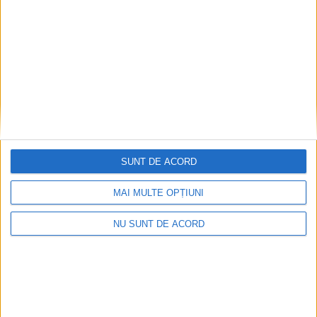
TABLETA ZILEI
La Rădăuți se poate, la Suceava nu
5 AUGUST, 2026
SUNT DE ACORD
MAI MULTE OPȚIUNI
NU SUNT DE ACORD