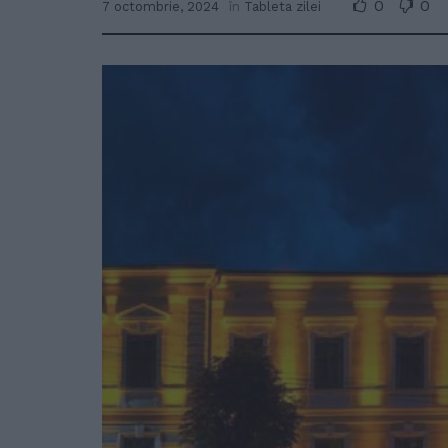
0
0
7 octombrie, 2024
în
Tableta zilei