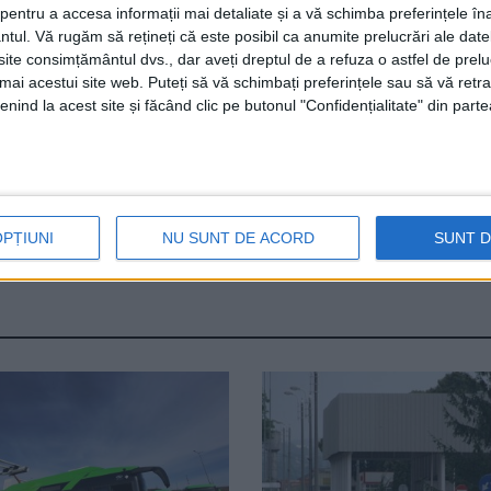
ri.
entru a accesa informații mai detaliate și a vă schimba preferințele în
ntul.
Vă rugăm să rețineți că este posibil ca anumite prelucrări ale date
te consimțământul dvs., dar aveți dreptul de a refuza o astfel de prelu
uzeului de Istorie din Suceava, care pe lîngă albume de art
umai acestui site web. Puteți să vă schimbați preferințele sau să vă ret
cevei”, la numai 36 de lei, diferite statuete, cărți, bancn
nind la acest site și făcând clic pe butonul "Confidențialitate" din parte
 de lei sticla sau ciocolata Muzeului Național al Bucovinei
magazinul se bucură de succes și că cel mai bine se vind
e cele mai diverse, ci și suveniruri, care pot fi transforma
OPȚIUNI
NU SUNT DE ACORD
SUNT 
orie Suceava
Muzeul Național al Bucovinei
suveniruri muzeu