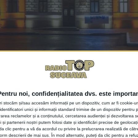
Facebook
Trimit
ei a lansat la Muzeul de Istorie albumul ”Insomnii liturgi
Pentru noi, confidențialitatea dvs. este importa
catalogului cu lucrările artistei Lucia Pușcașu și catalo
tri stocăm și/sau accesăm informații pe un dispozitiv, cum ar fi cookie-u
ite sînt scoase la vînzare de muzeul sucevean și sînt numai
dentificatori unici și informații standard trimise de un dispozitiv pentru p
rea reclamelor și a conținutului, cercetarea audienței și dezvoltarea ser
d că mulți dintre dumneavoastră au probleme mari atunci 
 și partenerii noștri putem folosi date și identificări precise de geoloca
radoxal, este foarte greu să te decizi cu toate că oferta 
i da clic pentru a vă da acordul cu privire la prelucrarea realizată de cătr
ul colegilor de serviciu, cadoul înseamnă o sumă de bani 
form descrierii de mai sus. În mod alternativ, puteți da clic pentru a refu