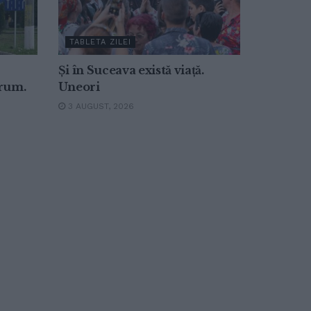
TABLETA ZILEI
Și în Suceava există viață.
drum.
Uneori
3 AUGUST, 2026