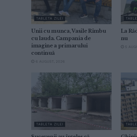
TABLETA ZILEI
TABLE
Unii cu munca, Vasile Rîmbu
La Răd
cu lauda. Campania de
nu
imagine a primarului
5 AUGU
continuă
6 AUGUST, 2026
TABLETA ZILEI
TABLE
Sucevenii au înțeles că
Ghinio