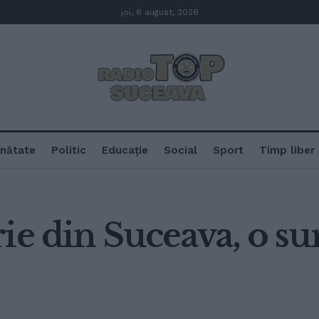
joi, 6 august, 2026
nătate
Politic
Educație
Social
Sport
Timp liber
ie din Suceava, o s