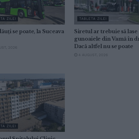
TA ZILEI
TABLETA ZILEI
ăuți se poate, la Suceava
Siretul ar trebuie să lase
gunoaiele din Vamă în 
Dacă altfel nu se poate
ST, 2026
4 AUGUST, 2026
TA ZILEI
nul Spitalului Clinic