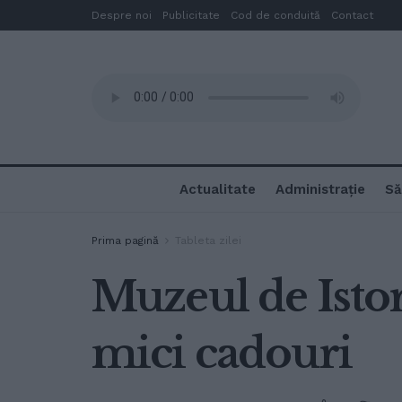
Despre noi
Publicitate
Cod de conduită
Contact
Actualitate
Administrație
Să
Prima pagină
Tableta zilei
Muzeul de Istor
mici cadouri