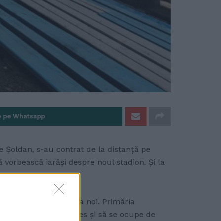
e pe Whatsapp
e Șoldan, s-au contrat de la distanță pe
ă vorbească iarăși despre noul stadion. Și la
m ar trebui făcut și la noi. Primăria
enajeze căile de acces și să se ocupe de