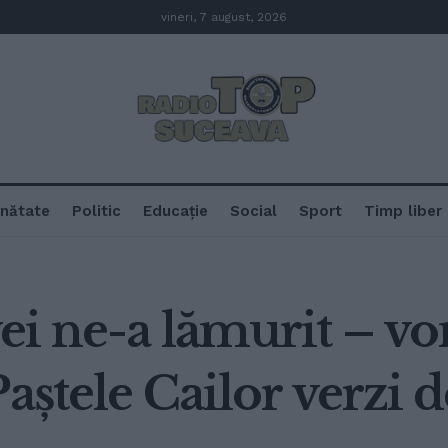
vineri, 7 august, 2026
nătate
Politic
Educație
Social
Sport
Timp liber
ei ne-a lămurit – v
aștele Cailor verzi d