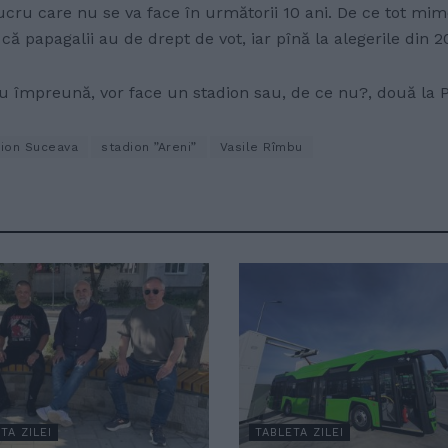
n lucru care nu se va face în următorii 10 ani. De ce tot
 că papagalii au de drept de vot, iar pînă la alegerile din
 împreună, vor face un stadion sau, de ce nu?, două la Pa
ion Suceava
stadion ”Areni”
Vasile Rîmbu
TA ZILEI
TABLETA ZILEI