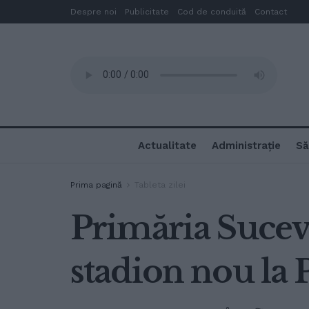
Despre noi
Publicitate
Cod de conduită
Contact
Actualitate
Administrație
Să
Prima pagină
Tableta zilei
Primăria Sucev
stadion nou la P