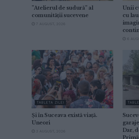
”Atelierul de sudură” al
Unii 
comunității sucevene
cu la
imagi
7 AUGUST, 2026
conti
6 AUGU
TABLETA ZILEI
TABLE
Și în Suceava există viață.
Suceve
Uneori
garaje
Dar, d
3 AUGUST, 2026
Primăr