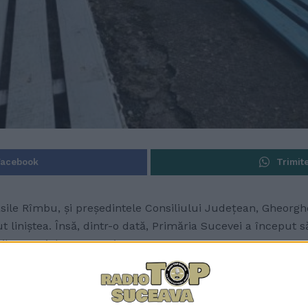
Facebook
Trimit
asile Rîmbu, și președintele Consiliului Județean, Gheorgh
 liniștea. Însă, dintr-o dată, Primăria Sucevei a început s
lor verzi de pe pereți.
t, și nu o zi, Primăria a explicat cum au făcut alții și cu
 Județean Suceava să pună banii pentru cofinanțare, să am