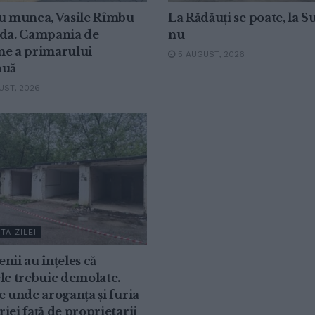
cu munca, Vasile Rîmbu
La Rădăuți se poate, la 
uda. Campania de
nu
ne a primarului
5 AUGUST, 2026
nuă
ST, 2026
TA ZILEI
nii au înțeles că
le trebuie demolate.
e unde aroganța și furia
iei față de proprietarii