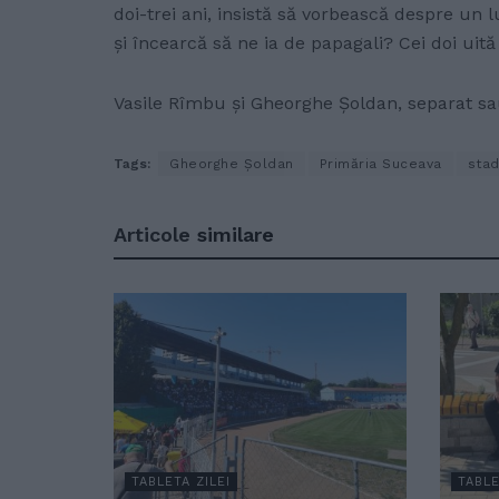
doi-trei ani, insistă să vorbească despre u
și încearcă să ne ia de papagali? Cei doi uită
Vasile Rîmbu și Gheorghe Șoldan, separat sau
Tags:
Gheorghe Șoldan
Primăria Suceava
stad
Articole
similare
TABLETA ZILEI
TABLE