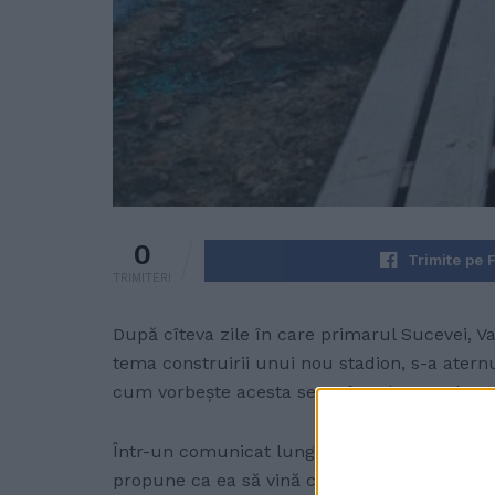
0
Trimite pe 
TRIMITERI
După cîteva zile în care primarul Sucevei, V
tema construirii unui nou stadion, s-a aternut
cum vorbește acesta se va face la Paștele Cai
Într-un comunicat lung cît o săptămînă de pos
propune ca ea să vină cu terenul, Consiliul