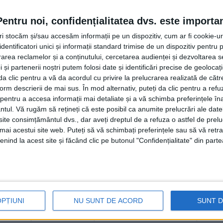
ii să vină cu milioane de euro, fără număr – fără număr. Da
țiile în care mai toate marile proiecte din România prin CN
Pentru noi, confidențialitatea dvs. este importa
opiat nu se anunță vremuri mai bune. Și vorbim despre proi
tri stocăm și/sau accesăm informații pe un dispozitiv, cum ar fi cookie-u
dentificatori unici și informații standard trimise de un dispozitiv pentru p
rea reclamelor și a conținutului, cercetarea audienței și dezvoltarea ser
 și partenerii noștri putem folosi date și identificări precise de geoloca
n și prieten Botoșani la stadionul de acolo, care este con
i da clic pentru a vă da acordul cu privire la prelucrarea realizată de cătr
ai făcut investiții. S-au făcut pentru că acolo există o ech
form descrierii de mai sus. În mod alternativ, puteți da clic pentru a refu
 Liga a II-a. Valeriu Iftime, patronul echipei, un potent 
entru a accesa informații mai detaliate și a vă schimba preferințele în
ntul.
Vă rugăm să rețineți că este posibil ca anumite prelucrări ale date
te investiții la arena existentă. În ceea ce privește noului
te consimțământul dvs., dar aveți dreptul de a refuza o astfel de prelu
ompania Națională de Investiții (CNI), fără un calendar clar 
umai acestui site web. Puteți să vă schimbați preferințele sau să vă ret
nind la acest site și făcând clic pe butonul "Confidențialitate" din parte
ai orașele cu cluburi de tradiție, cum ar fi Constanța și 
t la Craiova poate cel mai frumos stadion din România? S-
lo unde erau oameni cu influență în plan politic la nivel n
este religie și unde, cu o scurtă pauză, a existat cel puți
OPȚIUNI
NU SUNT DE ACORD
SUNT 
 Rîmbu și Consiliul Județean condus de Gheorghe Șoldan, 