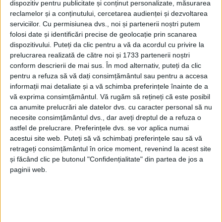
dispozitiv pentru publicitate și conținut personalizate, măsurarea
inclusiv fostul mare voievod. Biserica ”Sf. Nicolae” din
reclamelor și a conținutului, cercetarea audienței și dezvoltarea
cadrul mănăstirii face parte din patrimoniul UNESCO.
serviciilor.
Cu permisiunea dvs., noi și partenerii noștri putem
folosi date și identificări precise de geolocație prin scanarea
Însă, și mai necunoscută și mai necăutată decît
dispozitivului. Puteți da clic pentru a vă da acordul cu privire la
Mănăstirea Probota este Mănăstirea Teodoreni.
prelucrarea realizată de către noi și 1733 partenerii noștri
conform descrierii de mai sus. În mod alternativ, puteți da clic
Conform paginii web a lăcașului cult, ”dotată cu
pentru a refuza să vă dați consimțământul sau pentru a accesa
o arhitectură deosebită, Mănăstirea Teodoreni stă
informații mai detaliate și a vă schimba preferințele înainte de a
vă exprima consimțământul.
Vă rugăm să rețineți că este posibil
drept o adevărată capodoperă a artei românești,
ca anumite prelucrări ale datelor dvs. cu caracter personal să nu
avînd la contrafortul Sfîntului Altar, pe o copertină de
necesite consimțământul dvs., dar aveți dreptul de a refuza o
piatră săpată atît anul edificării, 1597, cît și numele
astfel de prelucrare. Preferințele dvs. se vor aplica numai
prescurtat al arhitectului constructor, Constantin
acestui site web. Puteți să vă schimbați preferințele sau să vă
retrageți consimțământul în orice moment, revenind la acest site
Batiște, cumnat cu Teodor Movilă și Ioan Vodă cel
și făcând clic pe butonul "Confidențialitate" din partea de jos a
Cumplit”. Dacă stai de vorbă cu oameni născuți și
paginii web.
crescuți în Suceava, și care au bătut orașul ăsta în
toate direcțiile de dimineață și pînă seara, iar uneori
și noaptea tîrziu, și le spui despre Mănăstirea
Teodoreni, aceștia te întreabă: ”unde vine asta?”. Asta