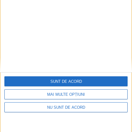
TABLETA ZILEI
Unii cu munca, Vasile Rîmbu cu lauda.
SUNT DE ACORD
Campania de imagine a primarului
continuă
MAI MULTE OPȚIUNI
6 AUGUST, 2026
NU SUNT DE ACORD