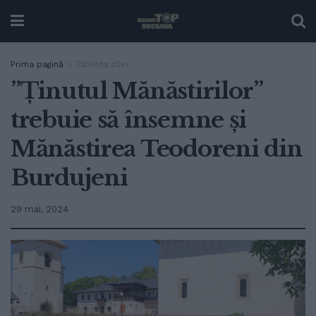
Prima pagină
Tableta zilei
”Ținutul Mănăstirilor”
trebuie să însemne și
Mănăstirea Teodoreni din
Burdujeni
29 mai, 2024