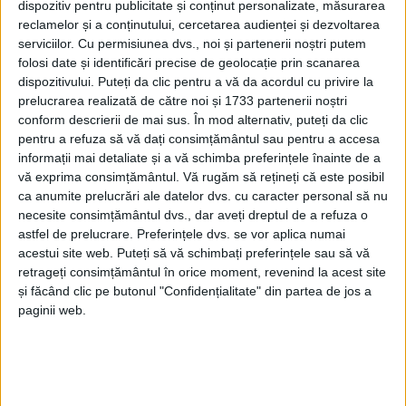
dispozitiv pentru publicitate și conținut personalizate, măsurarea
populară în urechi. Mă refer la micii băgaţi la
reclamelor și a conținutului, cercetarea audienței și dezvoltarea
ghiozdan în centrul comunei Suceava în timpul
serviciilor.
Cu permisiunea dvs., noi și partenerii noștri putem
parangheliei organizate zilele trecute şi la muzica
folosi date și identificări precise de geolocație prin scanarea
populară zbierată în boxele amplasate în bătaia
dispozitivului. Puteți da clic pentru a vă da acordul cu privire la
prelucrarea realizată de către noi și 1733 partenerii noștri
fumului de grătare. În urmă cu puţin timp, primarul
conform descrierii de mai sus. În mod alternativ, puteți da clic
Ion Lungu şi-a prezentat bilanţul primului său an de
pentru a refuza să vă dați consimțământul sau pentru a accesa
„guvernare” din cel de-al doilea mandat. Evident că
informații mai detaliate și a vă schimba preferințele înainte de a
bilanţul a fost plin de împliniri măreţe. Însă, domnul
vă exprima consimțământul.
Vă rugăm să rețineți că este posibil
ca anumite prelucrări ale datelor dvs. cu caracter personal să nu
Lungu nu doar s-a fudulit cu ce-a făcut domnia sa
necesite consimțământul dvs., dar aveți dreptul de a refuza o
pentru aceste meleaguri încărcate de istorie,
astfel de prelucrare. Preferințele dvs. se vor aplica numai
binecuvîntate de Dumnezeu şi cîntate de cîntăreţii
acestui site web. Puteți să vă schimbați preferințele sau să vă
de muzică populară care au primit titlul de cetăţean
retrageți consimțământul în orice moment, revenind la acest site
și făcând clic pe butonul "Confidențialitate" din partea de jos a
de onoare al Sucevei. Ion Lungu a vorbit şi despre
paginii web.
nemîmpliniri. Primarul a spus că, din nefericire, nu a
reuşit privatizarea producătorului şi furnizorului de
agent termic, „Termica” S.A., şi a adăugat că ar mai fi
cîteva chestiuni minore: o groapă prin asfalt, pe ici,