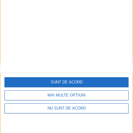
TABLETA ZILEI
Unii cu munca, Vasile Rîmbu cu lauda.
SUNT DE ACORD
Campania de imagine a primarului
MAI MULTE OPȚIUNI
continuă
6 AUGUST, 2026
NU SUNT DE ACORD