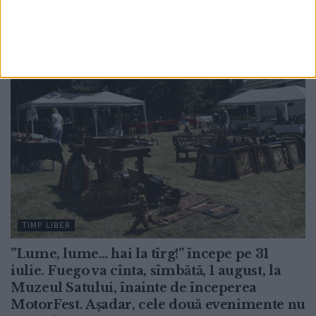
30 IULIE, 2026
TIMP LIBER
”Lume, lume… hai la tîrg!” începe pe 31
iulie. Fuego va cînta, sîmbătă, 1 august, la
Muzeul Satului, înainte de începerea
MotorFest. Așadar, cele două evenimente nu