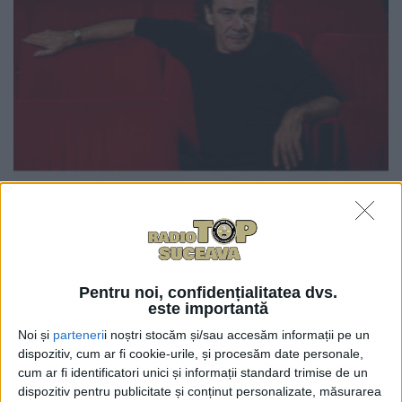
0
TRIMITERI
Actorul și regizorul francez Charles Gonzales va
susține, la Suceava, un recital din poezia lui Charles
Pentru noi, confidențialitatea dvs.
Baudelaire în memoria fostului manager al Teatrului
este importantă
„Matei Vișniec”, Carmen Veronica Steiciuc.
Noi și
parteneri
i noștri stocăm și/sau accesăm informații pe un
Evenimentul este prilejuit de comemorarea
dispozitiv, cum ar fi cookie-urile, și procesăm date personale,
bicentenarului nașterii lui Charles Baudelaire.
cum ar fi identificatori unici și informații standard trimise de un
Recitalul de poezie va avea loc pe 8 decembrie,
dispozitiv pentru publicitate și conținut personalizate, măsurarea