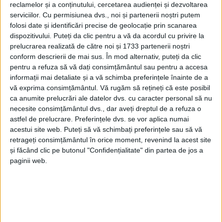
reclamelor și a conținutului, cercetarea audienței și dezvoltarea
începînd cu ora 18.00, în Auditorium-ul „Joseph
serviciilor.
Cu permisiunea dvs., noi și partenerii noștri putem
Schmidt” al Universității „Ștefan cel Mare” și este
folosi date și identificări precise de geolocație prin scanarea
organizat de Alianța Franceză din Suceava în
dispozitivului. Puteți da clic pentru a vă da acordul cu privire la
parteneriat cu Institutul Francez din România, USV
prelucrarea realizată de către noi și 1733 partenerii noștri
conform descrierii de mai sus. În mod alternativ, puteți da clic
și Casa de Cultură a Studenților. Intrarea este
pentru a refuza să vă dați consimțământul sau pentru a accesa
gratuită în limita locurilor disponibile. Accesul va fi
informații mai detaliate și a vă schimba preferințele înainte de a
permis doar în baza certificatului verde COVID.
vă exprima consimțământul.
Vă rugăm să rețineți că este posibil
Actorul și regizorul Charles Gonzales este cavaler
ca anumite prelucrări ale datelor dvs. cu caracter personal să nu
necesite consimțământul dvs., dar aveți dreptul de a refuza o
al artelor și literelor.
astfel de prelucrare. Preferințele dvs. se vor aplica numai
acestui site web. Puteți să vă schimbați preferințele sau să vă
retrageți consimțământul în orice moment, revenind la acest site
Tags:
Carmen Veronica Steiciuc
Charles Baudelaire
și făcând clic pe butonul "Confidențialitate" din partea de jos a
Charles Gonzales
paginii web.
Articole
similare