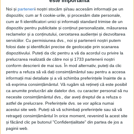
este importantă
grafica îi aparține maestrului Mihai Pînzaru PIM.
Noi și
parteneri
i noștri stocăm și/sau accesăm informații pe un
dispozitiv, cum ar fi cookie-urile, și procesăm date personale,
Profesoara a declarat, la Radio Top: „Dan avea o
cum ar fi identificatori unici și informații standard trimise de un
dispozitiv pentru publicitate și conținut personalizate, măsurarea
eleganță englezească prin care se impunea din
reclamelor și a conținutului, cercetarea audienței și dezvoltarea
momentul în care intra în orice anturaj. A beneficiat
serviciilor.
Cu permisiunea dvs., noi și partenerii noștri putem
de o educație bună și asta te conduce întreaga
folosi date și identificări precise de geolocație prin scanarea
viață. Dan a fost un spirit remarcabil și m-am gîndit
dispozitivului. Puteți da clic pentru a vă da acordul cu privire la
prelucrarea realizată de către noi și 1733 partenerii noștri
că i-ar fi plăcut jocul de pe copertă, un pătrat
conform descrierii de mai sus. În mod alternativ, puteți da clic
magic în care fiecare capitol cu poezii și-a găsit
pentru a refuza să vă dați consimțământul sau pentru a accesa
locul. În ultima perioadă a vieții, Dan, fiind bolnav,
informații mai detaliate și a vă schimba preferințele înainte de a
și-a rescris pe un IBM poeziile pe care în tinerețe
vă exprima consimțământul.
Vă rugăm să rețineți că este posibil
ca anumite prelucrări ale datelor dvs. cu caracter personal să nu
le-a bătut la mașină. Încet, încet, la început cu
necesite consimțământul dvs., dar aveți dreptul de a refuza o
toate degetele și la sfîrșit numai cu unul. Așa a
astfel de prelucrare. Preferințele dvs. se vor aplica numai
ieșit un document mare, de vreo 500 de poezii, și
acestui site web. Puteți să vă schimbați preferințele sau să vă
am început să le selectez, pur și simplu, cu emoția
retrageți consimțământul în orice moment, revenind la acest site
și făcând clic pe butonul "Confidențialitate" din partea de jos a
inimii. Capitolele și numele acestora s-au regăsit
paginii web.
din ceea ce îmi aminteam că spunea el și cred că