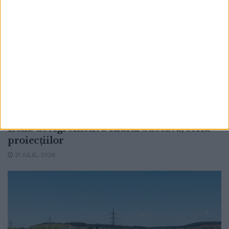
TIMP LIBER
Trei seri cu filme și dans în aer liber, la
Suceava, prin proiectul Summer2YOUth,
finanțat de Consiliul Județean. Filmul
”Paddington in Peru” deschide, vineri, în
Zona de Agrement a Rîului Suceava, seria
proiecțiilor
31 IULIE, 2026