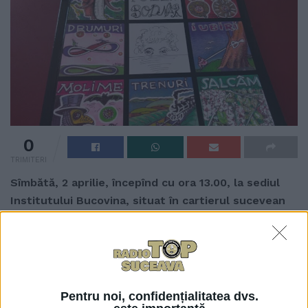
0
TRIMITERI
Sîmbătă, 2 aprilie, începînd cu ora 13.00, la sediul
Institutului Bucovina, situat în cartierul sucevean
Zamca, va fi lansată o carte de poezii scrise de
regretatul Dan Bodnar. De profesie medic veterinar,
Dan Bodnar a trecut la cele veșnice pe 27 ianuarie
2020, la vîrsta de 59 de ani. Selecția poeziilor a fost
realizată de profesoara de matematică Manuela
Pentru noi, confidențialitatea dvs.
David, de la Colegiul Național „Petru Rareș”, iar