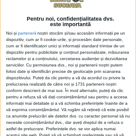
Pentru noi, confidențialitatea dvs.
-
+
1
of 4
este importantă
Noi și
parteneri
i noștri stocăm și/sau accesăm informații pe un
dispozitiv, cum ar fi cookie-urile, și procesăm date personale,
cum ar fi identificatori unici și informații standard trimise de un
dispozitiv pentru publicitate și conținut personalizate, măsurarea
reclamelor și a conținutului, cercetarea audienței și dezvoltarea
serviciilor.
Cu permisiunea dvs., noi și partenerii noștri putem
Începând de vineri, 6 iunie 2026, Iulius Mall Suceava
folosi date și identificări precise de geolocație prin scanarea
te duce direct în universul Jurrasic World, odată cu
dispozitivului. Puteți da clic pentru a vă da acordul cu privire la
expoziția impresionantă de dinozauri, care aduce
prelucrarea realizată de către noi și 1731 partenerii noștri
conform descrierii de mai sus. În mod alternativ, puteți da clic
împreună două universuri fascinante: giganții
pentru a refuza să vă dați consimțământul sau pentru a accesa
preistoriei și misterioasele plante carnivore. Până pe
informații mai detaliate și a vă schimba preferințele înainte de a
5 iulie, vizitatorii vor porni într-o călătorie
vă exprima consimțământul.
Vă rugăm să rețineți că este posibil
captivantă printr-o lume dispărută de milioane de
ca anumite prelucrări ale datelor dvs. cu caracter personal să nu
necesite consimțământul dvs., dar aveți dreptul de a refuza o
ani.
astfel de prelucrare. Preferințele dvs. se vor aplica numai
acestui site web. Puteți să vă schimbați preferințele sau să vă