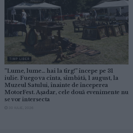
TIMP LIBER
”Lume, lume… hai la tîrg!” începe pe 31
iulie. Fuego va cînta, sîmbătă, 1 august, la
Muzeul Satului, înainte de începerea
MotorFest. Așadar, cele două evenimente nu
se vor intersecta
30 IULIE, 2026