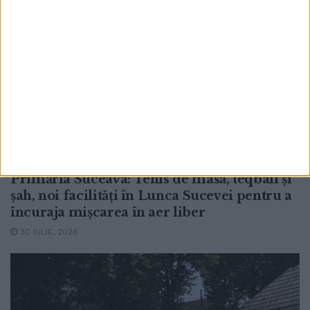
TIMP LIBER
Primăria Suceava: Tenis de masă, teqball și
șah, noi facilități în Lunca Sucevei pentru a
încuraja mișcarea în aer liber
30 IULIE, 2026