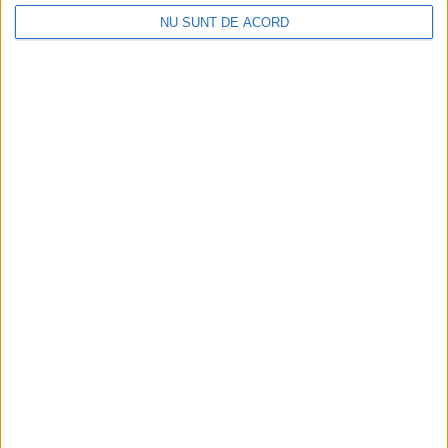
NU SUNT DE ACORD
TIMP LIBER
Omul-Păianjen revine pe marele ecran:
marțea aceasta, te bucuri de proiecțiile
filmului la preț special, la Iulius Mall
Suceava
3 AUGUST, 2026