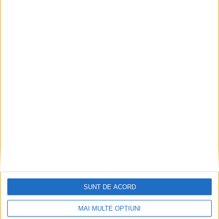
TIMP LIBER
Cum arată relaxarea în 2026? De ce tot mai
mulți români își fac timp pentru o ședință
de masaj
5 AUGUST, 2026
SUNT DE ACORD
MAI MULTE OPȚIUNI