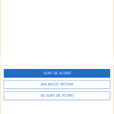
Celebrul Drogon din „Game of Thrones” a
ajuns la Iulius Mall Suceava. Vino să
descoperi fascinanta lume a dragonilor
animatronici!
6 AUGUST, 2026
SUNT DE ACORD
MAI MULTE OPȚIUNI
NU SUNT DE ACORD
TIMP LIBER