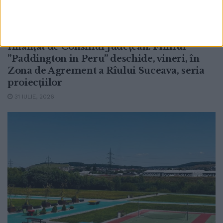
TIMP LIBER
Trei seri cu filme și dans în aer liber, la
Suceava, prin proiectul Summer2YOUth,
finanțat de Consiliul Județean. Filmul
”Paddington in Peru” deschide, vineri, în
Zona de Agrement a Rîului Suceava, seria
proiecțiilor
31 IULIE, 2026