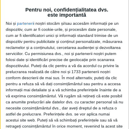
Universității <Ștefan cel Mare> din Suceava, va avea
loc proiecția filmului documentar <Maria, Inima
Pentru noi, confidențialitatea dvs.
este importantă
României>. ”Documentarul a fost deja proiectat în
numeroase orașe din țară și în peste 40 de misiuni
Noi și
parteneri
i noștri stocăm și/sau accesăm informații pe un
dispozitiv, cum ar fi cookie-urile, și procesăm date personale,
diplomatice din întreaga lume, de la Paris la Vatican,
cum ar fi identificatori unici și informații standard trimise de un
Beijing și New York, în cadrul unei inițiative
dispozitiv pentru publicitate și conținut personalizate, măsurarea
internaționale menite să aducă în prim-plan
reclamelor și a conținutului, cercetarea audienței și dezvoltarea
contribuția Reginei Maria la istoria universală”, se
serviciilor.
Cu permisiunea dvs., noi și partenerii noștri putem
folosi date și identificări precise de geolocație prin scanarea
arată în comunicatul de presă transmis de
dispozitivului. Puteți da clic pentru a vă da acordul cu privire la
organizator, Rotary Club Suceava Cetate. Intrarea
prelucrarea realizată de către noi și 1733 partenerii noștri
este liberă.
conform descrierii de mai sus. În mod alternativ, puteți da clic
pentru a refuza să vă dați consimțământul sau pentru a accesa
Evenimentul face parte din Turneul Național de
informații mai detaliate și a vă schimba preferințele înainte de a
Educație Istorică inițiat de John M. Florescu,
vă exprima consimțământul.
Vă rugăm să rețineți că este posibil
ca anumite prelucrări ale datelor dvs. cu caracter personal să nu
producător executiv, și Dan Drăghicescu, producător
necesite consimțământul dvs., dar aveți dreptul de a refuza o
asociat, și marchează ”atît 150 de ani de la nașterea
astfel de prelucrare. Preferințele dvs. se vor aplica numai
Reginei Maria, cît și 100 de ani de la rolul său crucial
acestui site web. Puteți să vă schimbați preferințele sau să vă
în Conferința de Pace de la Paris din 1919, unde a
retrageți consimțământul în orice moment, revenind la acest site