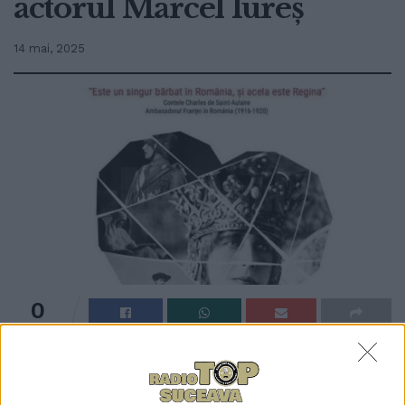
actorul Marcel Iureș
14 mai, 2025
0
TRIMITERI
Pe 15 mai 2025, începînd cu ora 17.30, în sala
Auditorium <Joseph Schmidt> din cadrul