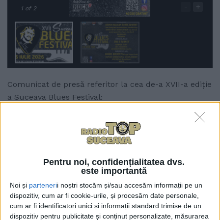
-
+
1
of 2
Comunicat de presă referitor la cea de-a XVII-a ediție
a Suceava Blues Festival:
În perioada
3–5 iulie 2026
, Cetatea de Scaun a
Sucevei devine din nou capitala blues-ului din
România, găzduind cea de-a XVII-a ediție a
Suceava
Blues Festival „Fani Adumitroaie”
, cel mai longeviv
Pentru noi, confidențialitatea dvs.
este importantă
festival de profil din țară. Evenimentul reunește artiști
de renume internațional și național într-un program
Noi și
parteneri
i noștri stocăm și/sau accesăm informații pe un
dispozitiv, cum ar fi cookie-urile, și procesăm date personale,
dedicat muzicii autentice, dialogului cultural și
cum ar fi identificatori unici și informații standard trimise de un
experiențelor memorabile.
dispozitiv pentru publicitate și conținut personalizate, măsurarea