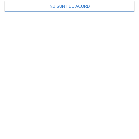
Mulțumim tuturor sponsorilor, partenerilor și
NU SUNT DE ACORD
partenerilor media pentru implicarea într-o
manifestare emblematică a Sucevei.
Ne vedem la Suceava, acolo unde blues-ul continuă
să scrie povești.
Tags:
Suceava Blues Festival
Articole
similare