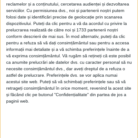
reclamelor și a conținutului, cercetarea audienței și dezvoltarea
Festivalul, organizat în memoria lui
Fani Adumitroaie
,
serviciilor.
Cu permisiunea dvs., noi și partenerii noștri putem
continuă să promoveze valorile care l-au consacrat:
folosi date și identificări precise de geolocație prin scanarea
deschidere, autenticitate, prietenie și pasiunea
dispozitivului. Puteți da clic pentru a vă da acordul cu privire la
pentru blues. Timp de trei zile, publicul va avea
prelucrarea realizată de către noi și 1733 partenerii noștri
conform descrierii de mai sus. În mod alternativ, puteți da clic
acces gratuit la concerte susținute de artiști din
pentru a refuza să vă dați consimțământul sau pentru a accesa
Statele Unite, Marea Britanie, Italia, Austria, Ungaria,
informații mai detaliate și a vă schimba preferințele înainte de a
Serbia și România.
vă exprima consimțământul.
Vă rugăm să rețineți că este posibil
ca anumite prelucrări ale datelor dvs. cu caracter personal să nu
Headlineri internaționali și artiști apreciați pe
necesite consimțământul dvs., dar aveți dreptul de a refuza o
scenele bluesului mondial
astfel de prelucrare. Preferințele dvs. se vor aplica numai
acestui site web. Puteți să vă schimbați preferințele sau să vă
Printre invitații acestei ediții se numără
Devon
retrageți consimțământul în orice moment, revenind la acest site
și făcând clic pe butonul "Confidențialitate" din partea de jos a
Allman Blues Summit
, proiectul care îi reunește pe
paginii web.
Devon Allman, Jimmy Hall, Bernard Allison și
Claudette King, dar și nume importante precum
Connor Selby
,
Eric B. Turner
,
Raphael Wressnig
feat. Gisele Jackson
și
Daniel Szebenyi & The Royal
Groove Cartel
. Lor li se alătură artiști români