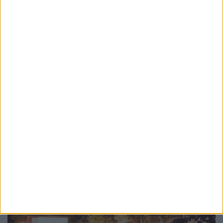
TIMP LIBER
A început ”Lume, lume… hai la tîrg!”: 87 de
meșteri populari și recital Fuego, sîmbătă,
la Muzeul Satului Bucovinean. Cel mai
scump bilet – 8 lei. Nicolae Robu: Așteptăm
să vină cît mai multă lume, așteptăm să fie
trei zile frumoase
31 IULIE, 2026