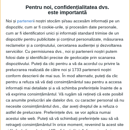
-
+
Pentru noi, confidențialitatea dvs.
1
of 20
este importantă
Noi și
parteneri
i noștri stocăm și/sau accesăm informații pe un
dispozitiv, cum ar fi cookie-urile, și procesăm date personale,
cum ar fi identificatori unici și informații standard trimise de un
dispozitiv pentru publicitate și conținut personalizate, măsurarea
reclamelor și a conținutului, cercetarea audienței și dezvoltarea
serviciilor.
Cu permisiunea dvs., noi și partenerii noștri putem
Zoo Park România va ajunge pentru prima dată la
folosi date și identificări precise de geolocație prin scanarea
Suceava și își va deschide porțile începînd de
dispozitivului. Puteți da clic pentru a vă da acordul cu privire la
miercuri, 10 iunie, în Șcheia, pe strada Oborului nr.
prelucrarea realizată de către noi și 1733 partenerii noștri
75A, lîngă Loial Impex. Parcul va putea fi vizitat pînă
conform descrierii de mai sus. În mod alternativ, puteți da clic
pentru a refuza să vă dați consimțământul sau pentru a accesa
pe 21 iunie.
informații mai detaliate și a vă schimba preferințele înainte de a
vă exprima consimțământul.
Vă rugăm să rețineți că este posibil
Potrivit organizatorilor, principala atracție va fi
ca anumite prelucrări ale datelor dvs. cu caracter personal să nu
posibilitatea de a hrăni un elefant, experiență
necesite consimțământul dvs., dar aveți dreptul de a refuza o
prezentată drept unică în România. Reprezentanții
astfel de prelucrare. Preferințele dvs. se vor aplica numai
Zoo Park au transmis: ”Mulți dintre copii nu au văzut
acestui site web. Puteți să vă schimbați preferințele sau să vă
retrageți consimțământul în orice moment, revenind la acest site
niciodată un elefant de aproape, iar cînd reușesc să-l