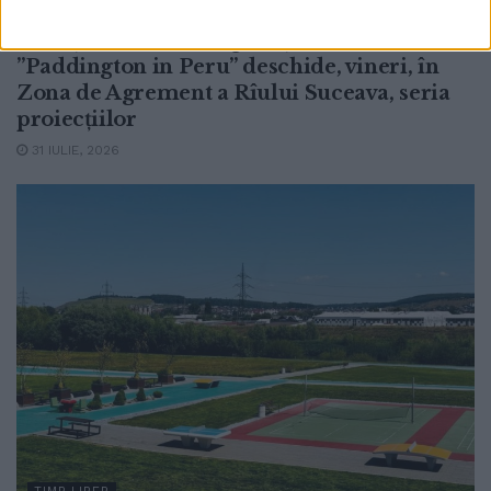
Suceava, prin proiectul Summer2YOUth,
finanțat de Consiliul Județean. Filmul
”Paddington in Peru” deschide, vineri, în
Zona de Agrement a Rîului Suceava, seria
proiecțiilor
31 IULIE, 2026