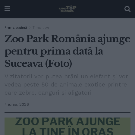
Prima pagină
Timp liber
Zoo Park România ajunge
pentru prima dată la
Suceava (Foto)
Vizitatorii vor putea hrăni un elefant și vor
vedea peste 50 de animale exotice printre
care zebre, canguri și aligatori
4 iunie, 2026