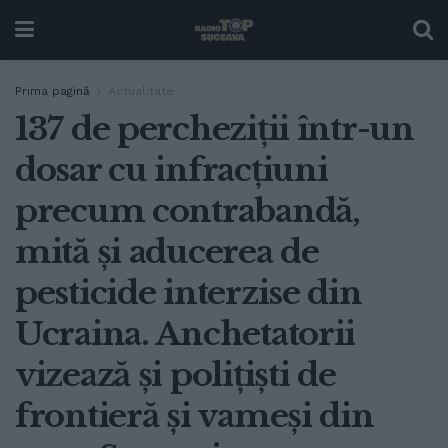
Prima pagină
Actualitate
137 de percheziții într-un
dosar cu infracțiuni
precum contrabandă,
mită și aducerea de
pesticide interzise din
Ucraina. Anchetatorii
vizează și polițiști de
frontieră și vameși din