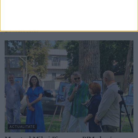
Medieval cu un concert la Cetatea de Scaun
a Sucevei: ”O întîlnire între istorie și metal,
acolo unde ecoul veacurilor se împletește
cu energia prezentului”
6 AUGUST, 2026
ACTUALITATE