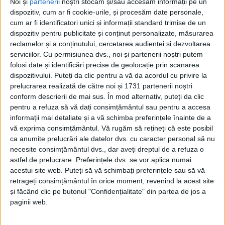
Noi și
parteneri
i noștri stocăm și/sau accesăm informații pe un
împreună cu procurorii Direcției de Investigare a
dispozitiv, cum ar fi cookie-urile, și procesăm date personale,
Infracțiunilor de Criminalitate Organizată și Terorism
cum ar fi identificatori unici și informații standard trimise de un
dispozitiv pentru publicitate și conținut personalizate, măsurarea
– Serviciul Teritorial Suceava, au efectuat astăzi, 8
reclamelor și a conținutului, cercetarea audienței și dezvoltarea
mai, 137 de percheziții în județele Suceava, Botoșani,
serviciilor.
Cu permisiunea dvs., noi și partenerii noștri putem
Neamț și Vrancea, într-un dosar care vizează fapte de
folosi date și identificări precise de geolocație prin scanarea
contrabandă, luare și dare de mită, trafic de produse
dispozitivului. Puteți da clic pentru a vă da acordul cu privire la
prelucrarea realizată de către noi și 1731 partenerii noștri
toxice și abuz în serviciu.
conform descrierii de mai sus. În mod alternativ, puteți da clic
pentru a refuza să vă dați consimțământul sau pentru a accesa
Potrivit unui comunicat transmis de anchetatori,
informații mai detaliate și a vă schimba preferințele înainte de a
în perioada iunie 2024 – mai 2026, două grupări de
vă exprima consimțământul.
Vă rugăm să rețineți că este posibil
criminalitate organizată din județul Suceava ar fi
ca anumite prelucrări ale datelor dvs. cu caracter personal să nu
introdus ilegal în România țigarete de proveniență
necesite consimțământul dvs., dar aveți dreptul de a refuza o
astfel de prelucrare. Preferințele dvs. se vor aplica numai
extracomunitară și alte mărfuri sustrase de la
acestui site web. Puteți să vă schimbați preferințele sau să vă
controlul vamal.
retrageți consimțământul în orice moment, revenind la acest site
și făcând clic pe butonul "Confidențialitate" din partea de jos a
Conform anchetatorilor, grupările ar fi fost organizate
paginii web.
pe două paliere: unul ucrainean, care avea rolul de a
introduce marfa în România prin punctele de