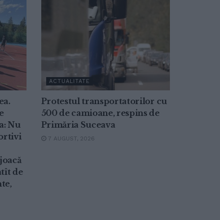
ACTUALITATE
ea.
Protestul transportatorilor cu
e
500 de camioane, respins de
a: Nu
Primăria Suceava
ortivi
7 AUGUST, 2026
 joacă
tît de
te,