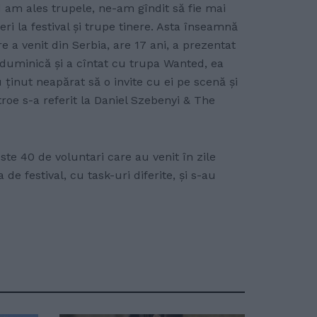
nd am ales trupele, ne-am gîndit să fie mai
ri la festival și trupe tinere. Asta înseamnă
 a venit din Serbia, are 17 ani, a prezentat
 duminică și a cîntat cu trupa Wanted, ea
 ținut neapărat să o invite cu ei pe scenă și
troe s-a referit la Daniel Szebenyi & The
te 40 de voluntari care au venit în zile
 de festival, cu task-uri diferite, și s-au