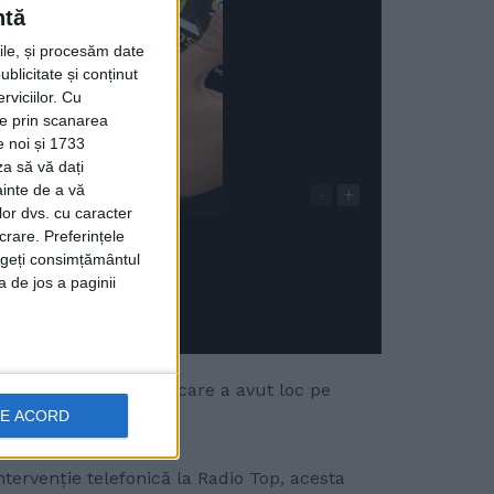
ntă
rile, și procesăm date
ublicitate și conținut
viciilor.
Cu
ție prin scanarea
e noi și 1733
za să vă dați
ainte de a vă
-
+
lor dvs. cu caracter
crare. Preferințele
rageți consimțământul
a de jos a paginii
Suceava Blues Festival, care a avut loc pe
DE ACORD
 intervenție telefonică la Radio Top, acesta