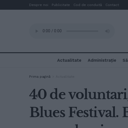
Despre noi
Publicitate
Cod de conduită
Contact
Actualitate
Administrație
Să
Prima pagină
Actualitate
40 de voluntari,
Blues Festival.