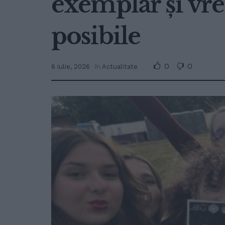
exemplar și vre
posibile
0
0
6 iulie, 2026
în
Actualitate