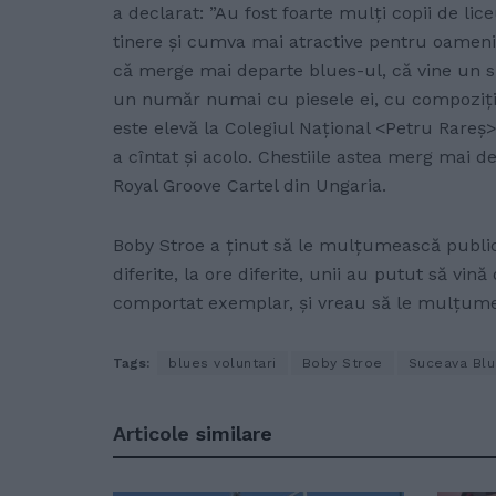
a declarat: ”Au fost foarte mulți copii de li
tinere și cumva mai atractive pentru oamenii 
că merge mai departe blues-ul, că vine un suf
un număr numai cu piesele ei, cu compozițiil
este elevă la Colegiul Național <Petru Rareș>
a cîntat și acolo. Chestiile astea merg mai de
Royal Groove Cartel din Ungaria.
Boby Stroe a ținut să le mulțumească public 
diferite, la ore diferite, unii au putut să vin
comportat exemplar, și vreau să le mulțumesc
Tags:
blues voluntari
Boby Stroe
Suceava Blu
Articole
similare