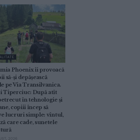
ALITATE
mia Phoenix îi provoacă
ii să-și depășească
le pe Via Transilvanica.
 Tiperciuc: După atît
etrecut în tehnologie și
ane, copiii încep să
e lucruri simple: vîntul,
ză care cade, sunetele
atură
ST, 2026