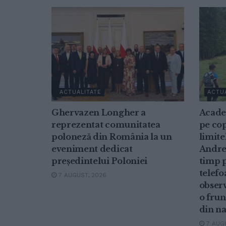
ACTUALITATE
ACTU
Ghervazen Longher a
Acade
reprezentat comunitatea
pe cop
poloneză din România la un
limite
eveniment dedicat
Andrei
președintelui Poloniei
timp p
telefo
7 AUGUST, 2026
observ
o frun
din n
7 AUGU