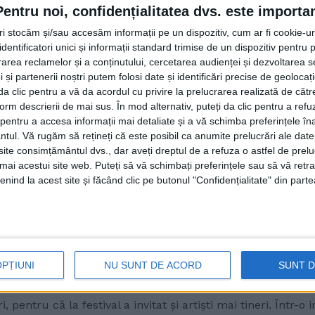
Pentru noi, confidențialitatea dvs. este importa
tri stocăm și/sau accesăm informații pe un dispozitiv, cum ar fi cookie-u
dentificatori unici și informații standard trimise de un dispozitiv pentru p
rea reclamelor și a conținutului, cercetarea audienței și dezvoltarea ser
 și partenerii noștri putem folosi date și identificări precise de geoloca
i da clic pentru a vă da acordul cu privire la prelucrarea realizată de cătr
form descrierii de mai sus. În mod alternativ, puteți da clic pentru a refu
entru a accesa informații mai detaliate și a vă schimba preferințele în
ntul.
Vă rugăm să rețineți că este posibil ca anumite prelucrări ale date
te consimțământul dvs., dar aveți dreptul de a refuza o astfel de prelu
umai acestui site web. Puteți să vă schimbați preferințele sau să vă ret
nind la acest site și făcând clic pe butonul "Confidențialitate" din parte
ut grijă ca lucrurile să fie în regulă în cele trei zile ale 
OPȚIUNI
NU SUNT DE ACORD
SUNT 
 iulie.
 pentru că la festival a invitat și artiști mai tineri. Într-o