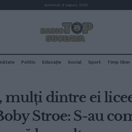
duminică, 9 august, 2026
nătate
Politic
Educație
Social
Sport
Timp liber
 mulți dintre ei lice
 Boby Stroe: S-au co