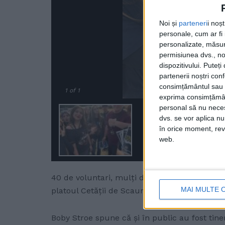
Noi și
parteneri
i noș
personale, cum ar fi i
personalizate, măsura
permisiunea dvs., noi
dispozitivului. Puteț
partenerii noștri con
consimțământul sau p
1
of 1
exprima consimțămâ
personal să nu necesi
dvs. se vor aplica n
în orice moment, reve
web.
40 de voluntari, mulți dintre ei liceeni, au av
MAI MULTE 
platoul Cetății de Scaun a Sucevei între 3 și 5
Boby Stroe spune că și în public au fost tineri,