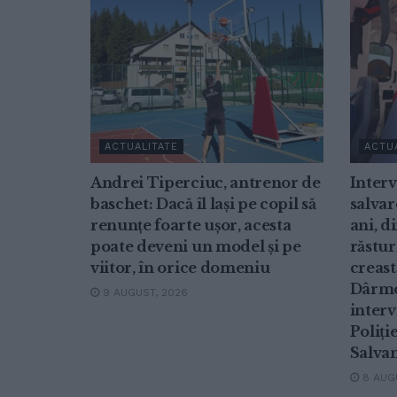
ACTUALITATE
ACTU
Andrei Tiperciuc, antrenor de
Inter
baschet: Dacă îl lași pe copil să
salvar
renunțe foarte ușor, acesta
ani, d
poate deveni un model și pe
răstur
viitor, în orice domeniu
creast
Dârmo
9 AUGUST, 2026
interv
Poliți
Salvam
8 AUGU