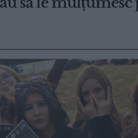
au să le mulțumesc p