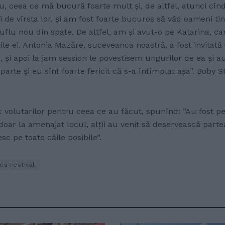
ceu, ceea ce mă bucură foarte mult și, de altfel, atunci cî
de vîrsta lor, și am fost foarte bucuros să văd oameni tine
lu nou din spate. De altfel, am și avut-o pe Katarina, care
e ei. Antonia Mazăre, suceveanca noastră, a fost invitată
, și apoi la jam session le povestisem ungurilor de ea și au
parte și eu sînt foarte fericit că s-a întîmplat așa”. Boby S
volutarilor pentru ceea ce au făcut, spunînd: ”Au fost pes
ă doar la amenajat locul, alții au venit să deservească partea
 pe toate căile posibile”.
es Festival