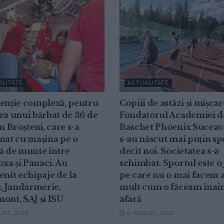
ALITATE
ACTUALITATE
venție complexă, pentru
Copiii de astăzi și mișcar
ea unui bărbat de 36 de
Fondatorul Academiei d
in Broșteni, care s-a
Baschet Phoenix Suceav
nat cu mașina pe o
s-au născut mai puțin sp
ă de munte între
decît noi. Societatea s-a
xa și Panaci. Au
schimbat. Sportul este o
enit echipaje de la
pe care nu o mai facem a
e, Jandarmerie,
mult cum o făceam înain
ont, SAJ și ISU
afară
ST, 2026
8 AUGUST, 2026