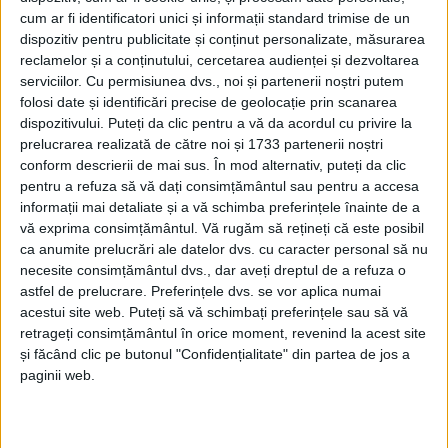
științifice ale elevilor din învățămîntul liceal la
cum ar fi identificatori unici și informații standard trimise de un
dispozitiv pentru publicitate și conținut personalizate, măsurarea
disciplina Istorie>.
reclamelor și a conținutului, cercetarea audienței și dezvoltarea
serviciilor.
Cu permisiunea dvs., noi și partenerii noștri putem
Inspectorul de specialitate din cadrul
folosi date și identificări precise de geolocație prin scanarea
Inspectoratului Școlar Suceava, doctorul în istorie
dispozitivului. Puteți da clic pentru a vă da acordul cu privire la
Daniel Hrenciuc, a declarat la Radio Top că ”pe 15
prelucrarea realizată de către noi și 1733 partenerii noștri
conform descrierii de mai sus. În mod alternativ, puteți da clic
iulie avem finala la concursul <Memoria
pentru a refuza să vă dați consimțământul sau pentru a accesa
Holocaustului> și pe 21 iulie la concursul <Referate și
informații mai detaliate și a vă schimba preferințele înainte de a
comunicări>. Suceava este reprezentată de patru
vă exprima consimțământul.
Vă rugăm să rețineți că este posibil
elevi și sperăm să venim cu rezultate de acolo”.
ca anumite prelucrări ale datelor dvs. cu caracter personal să nu
necesite consimțământul dvs., dar aveți dreptul de a refuza o
Concursul <Memoria Holocaustului> se va desfășura
astfel de prelucrare. Preferințele dvs. se vor aplica numai
acestui site web. Puteți să vă schimbați preferințele sau să vă
la Brăila și îi va avea ca participanți pe un elev de la
retrageți consimțământul în orice moment, revenind la acest site
Colegiul Național ”Ștefan cel Mare” Suceava și o elevă
și făcând clic pe butonul "Confidențialitate" din partea de jos a
de la Colegiul Național ”Nicu Gane” Fălticeni.
paginii web.
La sesiunea de <Referate și comunicări>, programată
la Satu Mare, vor participa o elevă de la Colegiul