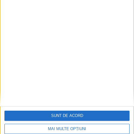
EDUCAȚIE
Campanie pentru copiii cu cerințe
educaționale speciale. IȘJ Suceava: Un joc
donat poate deveni o oportunitate de
învățare
7 AUGUST, 2026
SUNT DE ACORD
MAI MULTE OPȚIUNI