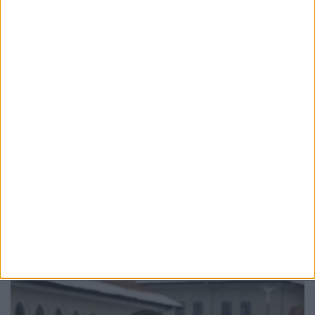
EDUCAȚIE
Toți directorii de școli din județul Suceava
vor susține concurs. Mandatele expiră în
octombrie
4 AUGUST, 2026