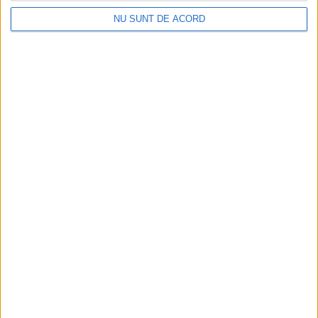
NU SUNT DE ACORD
EDUCAȚIE
Universitatea suceveană, gazda școlii de
vară pentru masteranzi și cadre didactice
din universitățile partenere în cadrul
alianței NEOLAiA
6 AUGUST, 2026