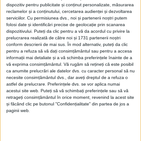
-
+
dispozitiv pentru publicitate și conținut personalizate, măsurarea
1
of 6
reclamelor și a conținutului, cercetarea audienței și dezvoltarea
serviciilor.
Cu permisiunea dvs., noi și partenerii noștri putem
folosi date și identificări precise de geolocație prin scanarea
dispozitivului. Puteți da clic pentru a vă da acordul cu privire la
prelucrarea realizată de către noi și 1731 partenerii noștri
conform descrierii de mai sus. În mod alternativ, puteți da clic
pentru a refuza să vă dați consimțământul sau pentru a accesa
74 de încondeietoare au participat duminică, 21
informații mai detaliate și a vă schimba preferințele înainte de a
aprilie, la cea de-a XIX-a ediție a Festivalului Național
vă exprima consimțământul.
Vă rugăm să rețineți că este posibil
al Ouălor Încondeiate de la Ciocănești, iar 70 de copii
ca anumite prelucrări ale datelor dvs. cu caracter personal să nu
necesite consimțământul dvs., dar aveți dreptul de a refuza o
și tineri au participat la un concurs pentru încondeiat
astfel de prelucrare. Preferințele dvs. se vor aplica numai
ouă. Primarul comunei, Radu Ciocan, a declarat
acestui site web. Puteți să vă schimbați preferințele sau să vă
pentru Radio Top: ”Avem 74 de încondeietoare din
retrageți consimțământul în orice moment, revenind la acest site
Bucovina, Botoșani, din Galați, anul acesta lipsesc
și făcând clic pe butonul "Confidențialitate" din partea de jos a
paginii web.
Neamțul și Brașovul, care veneau în fiecare an, dar
din anumite motive nu au putut ajunge. Avem peste
70 de copii participanți la concursurile de
încondeiere, la școala gimnazială. Evenimentele le