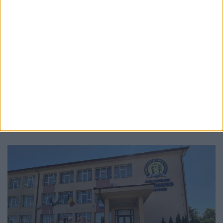
ACTUALITATE
Caniculă. Daniela Bălănucă, dietetician:
Înghețata nu hidratează, iar băuturile foarte
reci nu răcoresc organismul
5 AUGUST, 2026