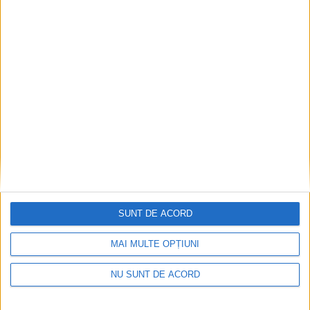
ACTUALITATE
Bărbat de 44 de ani, din Rădăuți, arestat
pentru 30 de zile, pentru că, printre altele,
ar fi violat minori
SUNT DE ACORD
5 AUGUST, 2026
MAI MULTE OPȚIUNI
NU SUNT DE ACORD