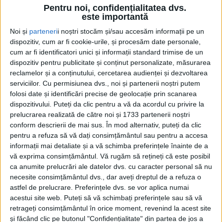
Pentru noi, confidențialitatea dvs.
este importantă
Noi și
parteneri
i noștri stocăm și/sau accesăm informații pe un
dispozitiv, cum ar fi cookie-urile, și procesăm date personale,
cum ar fi identificatori unici și informații standard trimise de un
dispozitiv pentru publicitate și conținut personalizate, măsurarea
reclamelor și a conținutului, cercetarea audienței și dezvoltarea
serviciilor.
Cu permisiunea dvs., noi și partenerii noștri putem
folosi date și identificări precise de geolocație prin scanarea
dispozitivului. Puteți da clic pentru a vă da acordul cu privire la
prelucrarea realizată de către noi și 1733 partenerii noștri
conform descrierii de mai sus. În mod alternativ, puteți da clic
-
+
1
of 3
pentru a refuza să vă dați consimțământul sau pentru a accesa
informații mai detaliate și a vă schimba preferințele înainte de a
vă exprima consimțământul.
Vă rugăm să rețineți că este posibil
ca anumite prelucrări ale datelor dvs. cu caracter personal să nu
necesite consimțământul dvs., dar aveți dreptul de a refuza o
astfel de prelucrare. Preferințele dvs. se vor aplica numai
acestui site web. Puteți să vă schimbați preferințele sau să vă
Într-un meci disputat duminică, 21 aprilie, pe ”Arcul
retrageți consimțământul în orice moment, revenind la acest site
și făcând clic pe butonul "Confidențialitate" din partea de jos a
de Triumf”, echipa LPS a cîștigat Campionatul