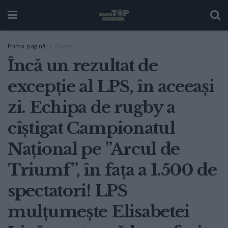
Prima pagină
Sport
Încă un rezultat de
excepție al LPS, în aceeași
zi. Echipa de rugby a
cîștigat Campionatul
Național pe ”Arcul de
Triumf”, în fața a 1.500 de
spectatori! LPS
mulțumește Elisabetei