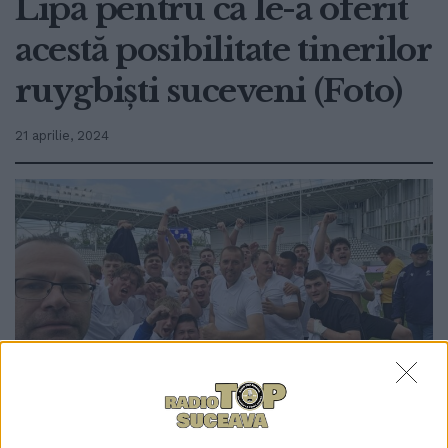
Lipă pentru că le-a oferit
acestă posibilitate tinerilor
ruygbiști suceveni (Foto)
21 aprilie, 2024
0
TRIMITERI