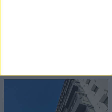
ACTUALITATE
Pompierii suceveni au îndepărtat arborii
doborîți de furtună
6 AUGUST, 2026