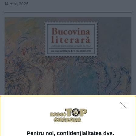
14 mai, 2025
0
TRIMITERI
A apărut primul număr pe anul acesta al revistei
”Bucovina Literară”, ”în format electronic
Pentru noi, confidențialitatea dvs.