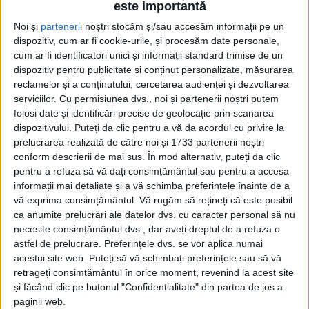
este importantă
deocamdată”, a anunțat, în cadrul unei intervenții
Noi și
parteneri
i noștri stocăm și/sau accesăm informații pe un
telefonice la Radio Top, redactorul-şef al revistei,
dispozitiv, cum ar fi cookie-urile, și procesăm date personale,
poetul Alexandru Ovidiu Vintilă. A mai spus domnul
cum ar fi identificatori unici și informații standard trimise de un
Vintilă: ”Și de această dată avem semnatari nume
dispozitiv pentru publicitate și conținut personalizate, măsurarea
importante ale literaturii române, precum Matei
reclamelor și a conținutului, cercetarea audienței și dezvoltarea
serviciilor.
Cu permisiunea dvs., noi și partenerii noștri putem
Vișniec, Gheorghe Grigurcu, Adrian Alui Gheorghe,
folosi date și identificări precise de geolocație prin scanarea
Adrian Popescu, Vasile Baghiu, Teodor Codreanu,
dispozitivului. Puteți da clic pentru a vă da acordul cu privire la
Adrian Dinu Rachieru, Ioan Holban, Nicolae Țone etc”.
prelucrarea realizată de către noi și 1733 partenerii noștri
Revista cuprinde trei numere în unul singur,
conform descrierii de mai sus. În mod alternativ, puteți da clic
pentru a refuza să vă dați consimțământul sau pentru a accesa
respectiv 407, 408 și 409.
informații mai detaliate și a vă schimba preferințele înainte de a
vă exprima consimțământul.
Vă rugăm să rețineți că este posibil
Potrivit redactorului-șef al revistei, aceasta ”se
ca anumite prelucrări ale datelor dvs. cu caracter personal să nu
deschide, ca de obicei, cu poemul autograf scris de
necesite consimțământul dvs., dar aveți dreptul de a refuza o
mînă, dedicat cititorilor publicației noastre, de
astfel de prelucrare. Preferințele dvs. se vor aplica numai
această dată de un mare poet, ajuns la peste 90 de
acestui site web. Puteți să vă schimbați preferințele sau să vă
retrageți consimțământul în orice moment, revenind la acest site
ani, însă de o vitalitate debordantă, Ovidiu Genaru”.
și făcând clic pe butonul "Confidențialitate" din partea de jos a
paginii web.
Cît despre rubrica domniei sale, <Reflux>, Alexandru