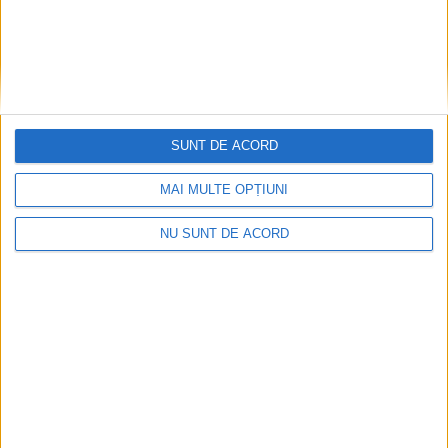
SUNT DE ACORD
ACTUALITATE
MAI MULTE OPȚIUNI
Ghervazen Longher a reprezentat
comunitatea poloneză din România la un
NU SUNT DE ACORD
eveniment dedicat președintelui Poloniei
7 AUGUST, 2026