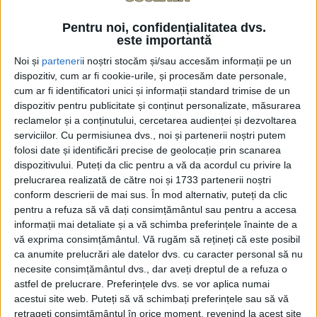
acest sens este o absolventă a acestei facultăți care,
Pentru noi, confidențialitatea dvs.
cu produsul prezentat în cadrul competiției în urmă
este importantă
cu cîțiva ani, ”a reușit să cîștige un proiect și, în
Noi și
parteneri
i noștri stocăm și/sau accesăm informații pe un
prezent, este în perioada de implementare pentru a
dispozitiv, cum ar fi cookie-urile, și procesăm date personale,
dezvolta o mini-secție de înghețată la Botoșana”.
cum ar fi identificatori unici și informații standard trimise de un
Decanul FIA, Mircea Oroian, a adăugat: ”A cîștigat un
dispozitiv pentru publicitate și conținut personalizate, măsurarea
reclamelor și a conținutului, cercetarea audienței și dezvoltarea
proiect de finanțare și, prin StartUp Nation, dacă nu
serviciilor.
Cu permisiunea dvs., noi și partenerii noștri putem
mă înșel, va implementa acest proiect”.
folosi date și identificări precise de geolocație prin scanarea
dispozitivului. Puteți da clic pentru a vă da acordul cu privire la
Pe 10 mai, la USV, a avut loc cea de-a VI-a ediție a
prelucrarea realizată de către noi și 1733 partenerii noștri
concursului FIA FOOD Fest, iar o bere cu gust de
conform descrierii de mai sus. În mod alternativ, puteți da clic
pentru a refuza să vă dați consimțământul sau pentru a accesa
brad a cîștigat locul I. Au participat 31 echipe din care
informații mai detaliate și a vă schimba preferințele înainte de a
au făcut parte 107 studenți, iar tematica a fost
vă exprima consimțământul.
Vă rugăm să rețineți că este posibil
reprezentată de crearea de produse alimentare
ca anumite prelucrări ale datelor dvs. cu caracter personal să nu
inovative. Potrivit domnului Oroian, ”au impresionat
necesite consimțământul dvs., dar aveți dreptul de a refuza o
toate cele 31 de produse”.
astfel de prelucrare. Preferințele dvs. se vor aplica numai
acestui site web. Puteți să vă schimbați preferințele sau să vă
Întrebat, în cadrul unei intervenții telefonice la Radio
retrageți consimțământul în orice moment, revenind la acest site