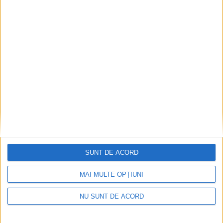
ACTUALITATE
Ghervazen Longher a reprezentat
comunitatea poloneză din România la un
eveniment dedicat președintelui Poloniei
7 AUGUST, 2026
SUNT DE ACORD
MAI MULTE OPȚIUNI
NU SUNT DE ACORD