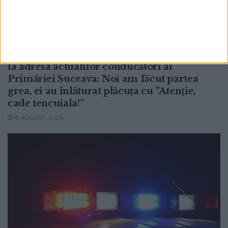
ACTUALITATE
Renovarea energetică a blocului lamă din
”Areni”, încheiată. Lucian Harșovschi, ironie
la adresa actualilor conducători ai
Primăriei Suceava: Noi am făcut partea
grea, ei au înlăturat plăcuța cu ”Atenție,
cade tencuiala!”
6 AUGUST, 2026