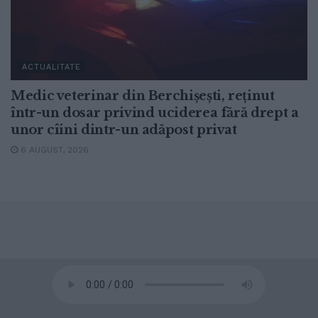
ACTUALITATE
Medic veterinar din Berchișești, reținut
într-un dosar privind uciderea fără drept a
unor cîini dintr-un adăpost privat
6 AUGUST, 2026
© 2020
Radio TOP Suceava 104 FM