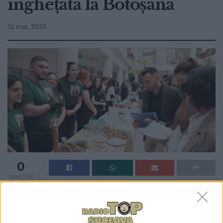
înghețată la Botoșana
12 mai, 2025
0
TRIMITERI
Produsele prezentate în cadrul concursului FIA
FOOD Fest reprezintă mai mult decît simple proiecte
cu care studenții pot obține premii. Un exemplu în