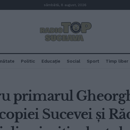
sâmbătă, 8 august, 2026
nătate
Politic
Educație
Social
Sport
Timp liber
tru primarul Gheorg
copiei Sucevei și Ră