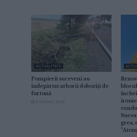
ACTUALITATE
ACTU
Pompierii suceveni au
Renov
îndepărtat arborii doborîți de
blocul
furtună
închei
ironie
6 AUGUST, 2026
conduc
Suceav
grea, 
”Atenț