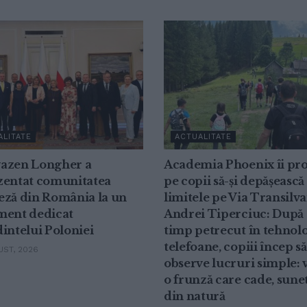
ALITATE
ACTUALITATE
azen Longher a
Academia Phoenix îi pr
zentat comunitatea
pe copii să-și depășească
eză din România la un
limitele pe Via Transilva
ment dedicat
Andrei Tiperciuc: După 
intelui Poloniei
timp petrecut în tehnolo
telefoane, copiii încep să
ST, 2026
observe lucruri simple: v
o frunză care cade, sune
din natură