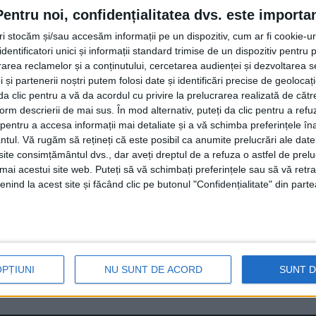
Pentru noi, confidențialitatea dvs. este importa
tri stocăm și/sau accesăm informații pe un dispozitiv, cum ar fi cookie-u
Facebook
Trimit
dentificatori unici și informații standard trimise de un dispozitiv pentru p
rea reclamelor și a conținutului, cercetarea audienței și dezvoltarea ser
 și partenerii noștri putem folosi date și identificări precise de geoloca
on, i s-a acordat distincția de vrednicie <Ordinul Mușati
i da clic pentru a vă da acordul cu privire la prelucrarea realizată de cătr
c. Asta, pentru că „se străduiește în slujirea semenilor î
form descrierii de mai sus. În mod alternativ, puteți da clic pentru a refu
entru a accesa informații mai detaliate și a vă schimba preferințele în
 neam”. Distincția i-a fost înmînată primarului de episcopu
ntul.
Vă rugăm să rețineți că este posibil ca anumite prelucrări ale date
nde va fi strămutată biserica veche din lemn <Sf. Dimitrie
te consimțământul dvs., dar aveți dreptul de a refuza o astfel de prelu
are noul lăcaș de cult de zid mare al părintelui pompier 
umai acestui site web. Puteți să vă schimbați preferințele sau să vă ret
Arhiepiscopia Sucevei și Rădăuților pentru construirea un
nind la acest site și făcând clic pe butonul "Confidențialitate" din parte
Luncii
Gheorghe Fron
OPȚIUNI
NU SUNT DE ACORD
SUNT 