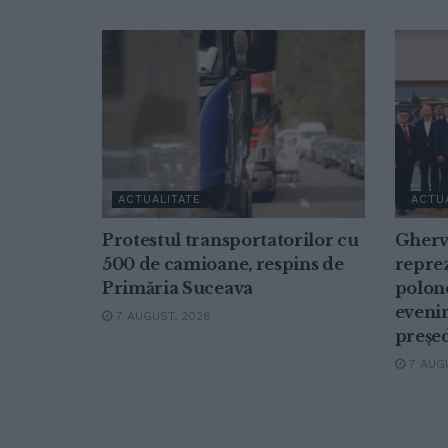
ACTUALITATE
ACTU
Protestul transportatorilor cu
Gherv
500 de camioane, respins de
repre
Primăria Suceava
polon
eveni
7 AUGUST, 2026
președ
7 AUGU