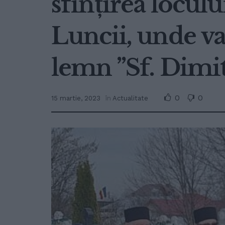
sfințirea locul
Luncii, unde va
lemn ”Sf. Dimit
0
0
15 martie, 2023
în
Actualitate