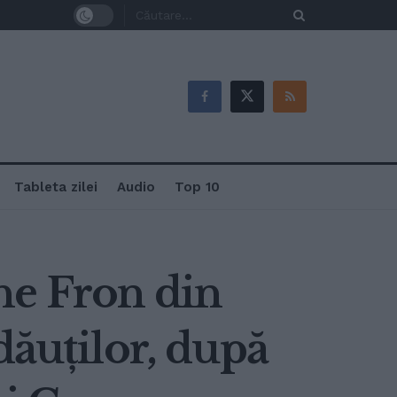
Tableta zilei
Audio
Top 10
he Fron din
dăuților, după