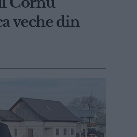
lui Cornu
ca veche din