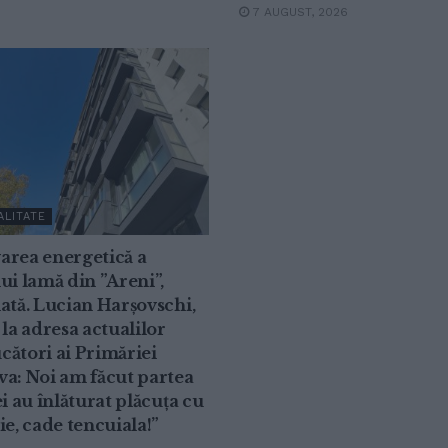
7 AUGUST, 2026
ALITATE
area energetică a
ui lamă din ”Areni”,
ată. Lucian Harșovschi,
 la adresa actualilor
ători ai Primăriei
a: Noi am făcut partea
ei au înlăturat plăcuța cu
ie, cade tencuiala!”