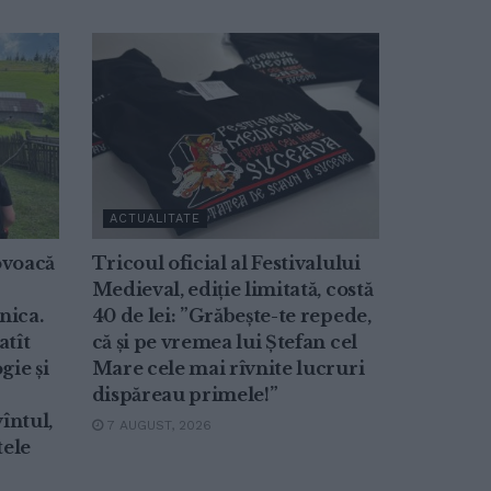
ACTUALITATE
ovoacă
Tricoul oficial al Festivalului
Medieval, ediție limitată, costă
nica.
40 de lei: ”Grăbește-te repede,
atît
că și pe vremea lui Ștefan cel
gie și
Mare cele mai rîvnite lucruri
dispăreau primele!”
întul,
7 AUGUST, 2026
tele