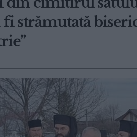
ui din cimitirul satu
 fi strămutată biseri
rie”