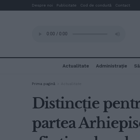
Despre noi
Publicitate
Cod de conduită
Contact
Actualitate
Administrație
Să
Prima pagină
Actualitate
Distincție pen
partea Arhiepis