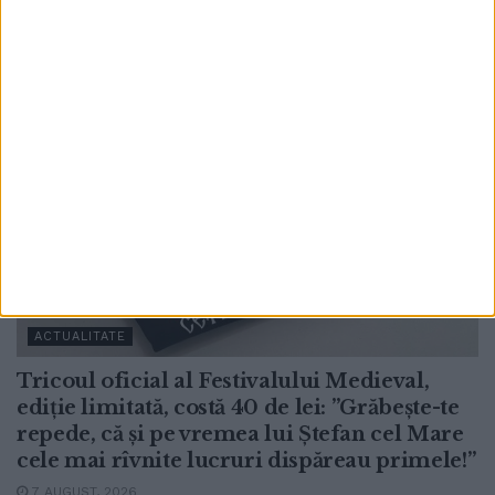
ACTUALITATE
Tricoul oficial al Festivalului Medieval,
ediție limitată, costă 40 de lei: ”Grăbește-te
repede, că și pe vremea lui Ștefan cel Mare
cele mai rîvnite lucruri dispăreau primele!”
7 AUGUST, 2026