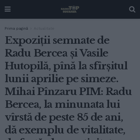
Prima pagină
Actualitate
Expoziții semnate de
Radu Bercea și Vasile
Hutopilă, pînă la sfîrșitul
lunii aprilie pe simeze.
Mihai Pînzaru PIM: Radu
Bercea, la minunata lui
vîrstă de peste 85 de ani,
dă exemplu de vitalitate,