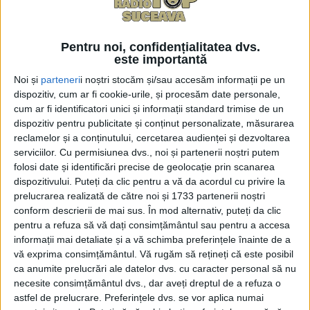
Pentru noi, confidențialitatea dvs.
este importantă
Noi și
parteneri
i noștri stocăm și/sau accesăm informații pe un
dispozitiv, cum ar fi cookie-urile, și procesăm date personale,
cum ar fi identificatori unici și informații standard trimise de un
dispozitiv pentru publicitate și conținut personalizate, măsurarea
reclamelor și a conținutului, cercetarea audienței și dezvoltarea
serviciilor.
Cu permisiunea dvs., noi și partenerii noștri putem
-
+
1
of 2
folosi date și identificări precise de geolocație prin scanarea
dispozitivului. Puteți da clic pentru a vă da acordul cu privire la
prelucrarea realizată de către noi și 1733 partenerii noștri
conform descrierii de mai sus. În mod alternativ, puteți da clic
pentru a refuza să vă dați consimțământul sau pentru a accesa
informații mai detaliate și a vă schimba preferințele înainte de a
vă exprima consimțământul.
Vă rugăm să rețineți că este posibil
Pe 10 aprilie, Maestrul Mihai Pînzaru – PIM a
ca anumite prelucrări ale datelor dvs. cu caracter personal să nu
necesite consimțământul dvs., dar aveți dreptul de a refuza o
participat, la Galeria Bibliotecii Bucovinei <I.G.
astfel de prelucrare. Preferințele dvs. se vor aplica numai
Sbiera>, la vernisajul unei expoziții semnate de Radu