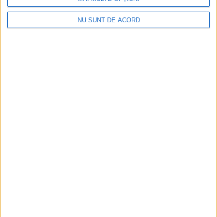
8 AUGUST, 2026
NU SUNT DE ACORD
ACTUALITATE
Protestul transportatorilor cu 500 de
camioane, respins de Primăria Suceava
7 AUGUST, 2026