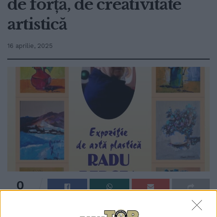
de forță, de creativitate
artistică
16 aprilie, 2025
0
TRIMITERI