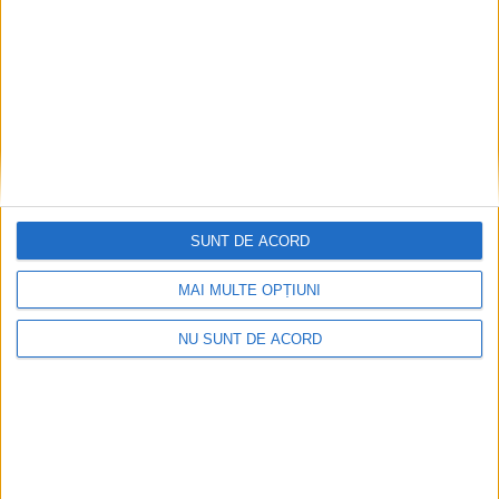
6 AUGUST, 2026
SUNT DE ACORD
MAI MULTE OPȚIUNI
NU SUNT DE ACORD
ACTUALITATE
Medic veterinar din Berchișești, reținut
într-un dosar privind uciderea fără drept a
unor cîini dintr-un adăpost privat
6 AUGUST, 2026