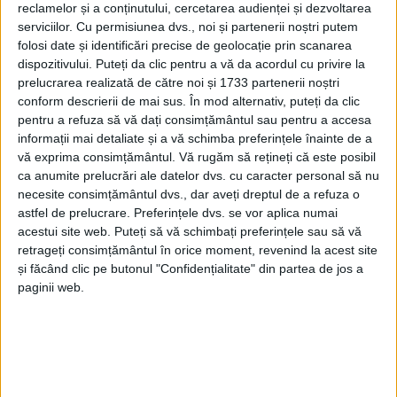
lună. Proiectul va fi promovat de consilierii Ciprian
reclamelor și a conținutului, cercetarea audienței și dezvoltarea
Anton și Ovidiu-Paul Hrițcu împreună cu primarul
serviciilor.
Cu permisiunea dvs., noi și partenerii noștri putem
folosi date și identificări precise de geolocație prin scanarea
Ion Lungu și cu viceprimarul Lucian Harșovschi. Ion
dispozitivului. Puteți da clic pentru a vă da acordul cu privire la
Lungu s-a întîlnit, astăzi, cu Marius Cozmiuc.
prelucrarea realizată de către noi și 1733 partenerii noștri
Domiciliul sportivului se află pe strada Căpitan
conform descrierii de mai sus. În mod alternativ, puteți da clic
Grigore Andrei din Burdujeni Sat. La întîlnire a
pentru a refuza să vă dați consimțământul sau pentru a accesa
informații mai detaliate și a vă schimba preferințele înainte de a
participat și soția vicecampionului, Ionela, campioană
vă exprima consimțământul.
Vă rugăm să rețineți că este posibil
mondială la dublu vîsle în anii 2017 și 2018. La Tokyo,
ca anumite prelucrări ale datelor dvs. cu caracter personal să nu
în aceeași probă, Ionela și o altă sportiva suceveană,
necesite consimțământul dvs., dar aveți dreptul de a refuza o
Gianina Beleagă, s-au clasat pe locul VI. Primarul
astfel de prelucrare. Preferințele dvs. se vor aplica numai
acestui site web. Puteți să vă schimbați preferințele sau să vă
Lungu a menționat că în anul 2017 a avut onoarea de
retrageți consimțământul în orice moment, revenind la acest site
a oficia cununia civilă dintre Marius și Ionela.
și făcând clic pe butonul "Confidențialitate" din partea de jos a
paginii web.
Tags:
Ion Lungu
Ionela Cozmiuc
Marius Cozmiuc
vicecampion olimpic
Articole
similare