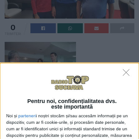
0
TRIMITERI
Canotorul Marius
Cozmiuc, medaliat cu argint la Jocurile Olimpice de
Pentru noi, confidențialitatea dvs.
este importantă
la Tokyo, va fi declarat cetățean de onoare al Sucevei
și va fi premiat cu 10.000 de lei de municipalitate.
Noi și
parteneri
i noștri stocăm și/sau accesăm informații pe un
dispozitiv, cum ar fi cookie-urile, și procesăm date personale,
Proiectul de hotărîre pe această temă va fi supus
cum ar fi identificatori unici și informații standard trimise de un
aprobării Consiliului Local în ședința din această
dispozitiv pentru publicitate și conținut personalizate, măsurarea