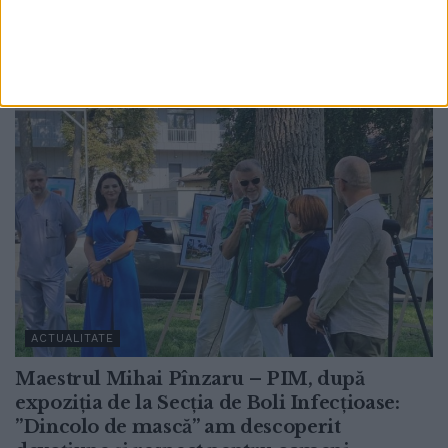
6 AUGUST, 2026
ACTUALITATE
Maestrul Mihai Pînzaru – PIM, după
expoziția de la Secția de Boli Infecțioase:
”Dincolo de mască” am descoperit