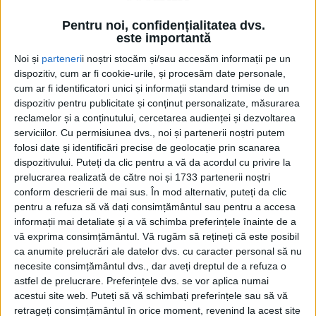
noului an de învățămînt la
Liceul cu Program Sportiv
Pentru noi, confidențialitatea dvs.
este importantă
Suceava
12 AUGUST, 2024
Noi și
parteneri
i noștri stocăm și/sau accesăm informații pe un
dispozitiv, cum ar fi cookie-urile, și procesăm date personale,
Todirești: Campionii
cum ar fi identificatori unici și informații standard trimise de un
ACTUALITATE
europeni și mondiali la
dispozitiv pentru publicitate și conținut personalizate, măsurarea
canotaj Marius și Ionela
reclamelor și a conținutului, cercetarea audienței și dezvoltarea
Cozmiuc, cetățeni de
serviciilor.
Cu permisiunea dvs., noi și partenerii noștri putem
onoare
folosi date și identificări precise de geolocație prin scanarea
dispozitivului. Puteți da clic pentru a vă da acordul cu privire la
26 OCTOMBRIE, 2022
prelucrarea realizată de către noi și 1733 partenerii noștri
Campionii mondiali la
conform descrierii de mai sus. În mod alternativ, puteți da clic
ACTUALITATE
canotaj Ionela și Marius
pentru a refuza să vă dați consimțământul sau pentru a accesa
Cozmiuc, premiați de
informații mai detaliate și a vă schimba preferințele înainte de a
primarul Sucevei. Cei doi
vă exprima consimțământul.
Vă rugăm să rețineți că este posibil
ca anumite prelucrări ale datelor dvs. cu caracter personal să nu
au fost însoțiți la întîlnirea
necesite consimțământul dvs., dar aveți dreptul de a refuza o
cu primarul de părinții lui
astfel de prelucrare. Preferințele dvs. se vor aplica numai
Marius
acestui site web. Puteți să vă schimbați preferințele sau să vă
6 OCTOMBRIE, 2022
retrageți consimțământul în orice moment, revenind la acest site