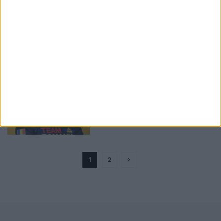
În 2017 l-a cununat, în 2021
ACTUALITATE
îl face cetățean de onoare
3 AUGUST, 2021
Canotorul Cozmiuc, viitor
ACTUALITATE
cetățean de onoare al
Sucevei
3 AUGUST, 2021
1
2