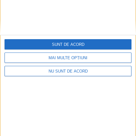
13 AUGUST, 2022
Canotorul olimpic
ADMINISTRAȚIE
Cozmiuc, premiu din
partea municipalității
SUNT DE ACORD
2 OCTOMBRIE, 2021
MAI MULTE OPȚIUNI
Vicecampionul olimpic
ACTUALITATE
Cozmiuc, cetățean de
NU SUNT DE ACORD
onoare al Sucevei
10 AUGUST, 2021
Titlul de cetățean de onoare
ACTUALITATE
și 10.000 de lei
6 AUGUST, 2021