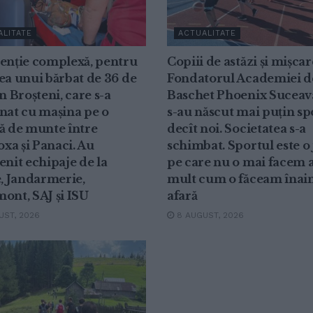
ALITATE
ACTUALITATE
venție complexă, pentru
Copiii de astăzi și mișcar
ea unui bărbat de 36 de
Fondatorul Academiei d
in Broșteni, care s-a
Baschet Phoenix Suceav
nat cu mașina pe o
s-au născut mai puțin sp
ă de munte între
decît noi. Societatea s-a
xa și Panaci. Au
schimbat. Sportul este o
enit echipaje de la
pe care nu o mai facem a
e, Jandarmerie,
mult cum o făceam înain
ont, SAJ și ISU
afară
ST, 2026
8 AUGUST, 2026