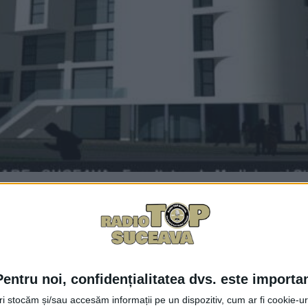
Facebook
Trimit
n Suceava sînt ”în grafic”. În momentul de față eforturile s
 pentru autorizația de construcție, apoi proiectul tehnic c
Pentru noi, confidențialitatea dvs. este importa
ersității <Ștefan cel Mare>, Mihai Dimian.
tri stocăm și/sau accesăm informații pe un dispozitiv, cum ar fi cookie-u