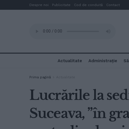
Despre noi
Publicitate
Cod de conduită
Contact
Actualitate
Administrație
Să
Prima pagină
Actualitate
Lucrările la se
Suceava, ”în gr