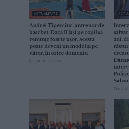
ACTUALITATE
ACTU
Andrei Tiperciuc, antrenor de
Inter
baschet: Dacă îl lași pe copil să
salvar
renunțe foarte ușor, acesta
ani, d
poate deveni un model și pe
răstur
viitor, în orice domeniu
creast
Dârmo
9 AUGUST, 2026
interv
Poliți
Salvam
8 AUGU