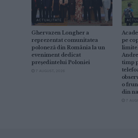
ACTUALITATE
ACTU
Ghervazen Longher a
Acade
reprezentat comunitatea
pe cop
poloneză din România la un
limite
eveniment dedicat
Andrei
președintelui Poloniei
timp p
telefo
7 AUGUST, 2026
observ
o frun
din n
7 AUGU