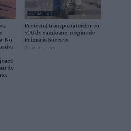
ACTUALITATE
ea.
Protestul transportatorilor cu
e
500 de camioane, respins de
a: Nu
Primăria Suceava
ortivi
7 AUGUST, 2026
 joacă
tît de
te,