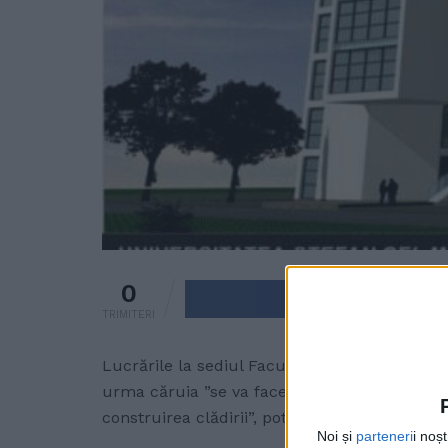
0
Trimite pe 
TRIMITERI
Lucrările la sediul Facultății de Medicină di
urma căruia ”se va face documentația tehnică
construirea clădirii”, potrivit rectorului Univ
Noi și
parteneri
i noș