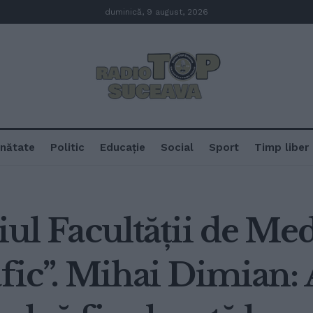
duminică, 9 august, 2026
nătate
Politic
Educație
Social
Sport
Timp liber
diul Facultății de Me
afic”. Mihai Dimian: