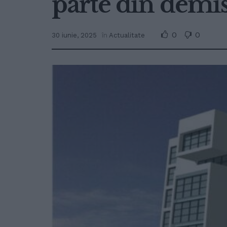
parte din demiso
0
0
30 iunie, 2025
în
Actualitate