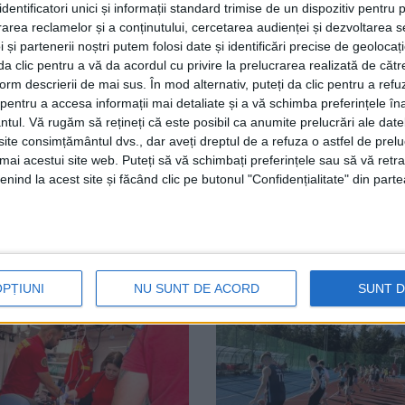
dentificatori unici și informații standard trimise de un dispozitiv pentru p
ervenții telefonice la Radio Top: ”Chiar și în această săp
rea reclamelor și a conținutului, cercetarea audienței și dezvoltarea ser
unem, utilizarea spațiilor respective. În urma discuțiilor 
 și partenerii noștri putem folosi date și identificări precise de geoloca
i da clic pentru a vă da acordul cu privire la prelucrarea realizată de cătr
lor de parcare, să renunțăm la un etaj și acum avem noua 
form descrierii de mai sus. În mod alternativ, puteți da clic pentru a refu
înă”.
entru a accesa informații mai detaliate și a vă schimba preferințele în
ntul.
Vă rugăm să rețineți că este posibil ca anumite prelucrări ale date
 în curtea Spitalului Nou din cadrul Spitalului Clinic Jud
te consimțământul dvs., dar aveți dreptul de a refuza o astfel de prelu
umai acestui site web. Puteți să vă schimbați preferințele sau să vă ret
nind la acest site și făcând clic pe butonul "Confidențialitate" din parte
ai Dimian
Universitatea „Ștefan cel Mare” Suceava
USV
OPȚIUNI
NU SUNT DE ACORD
SUNT 