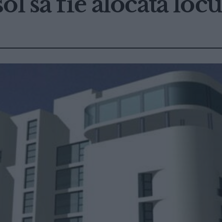
l să fie alocată loc