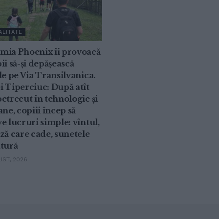
ALITATE
mia Phoenix îi provoacă
ii să-și depășească
le pe Via Transilvanica.
 Tiperciuc: După atît
etrecut în tehnologie și
ane, copiii încep să
e lucruri simple: vîntul,
ză care cade, sunetele
atură
ST, 2026