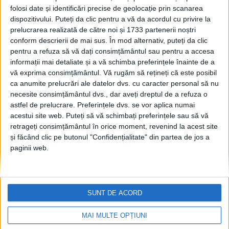
Facultății de Medicină în
folosi date și identificări precise de geolocație prin scanarea
curtea spitalului sucevean:
dispozitivului. Puteți da clic pentru a vă da acordul cu privire la
Nu văd cum ar trebui să se
prelucrarea realizată de către noi și 1733 partenerii noștri
plimbe studenții în alte
conform descrierii de mai sus. În mod alternativ, puteți da clic
pentru a refuza să vă dați consimțământul sau pentru a accesa
locații în afara orașului
informații mai detaliate și a vă schimba preferințele înainte de a
17 MARTIE, 2025
vă exprima consimțământul.
Vă rugăm să rețineți că este posibil
ca anumite prelucrări ale datelor dvs. cu caracter personal să nu
Rectorul USV, Mihai
EDUCAȚIE
necesite consimțământul dvs., dar aveți dreptul de a refuza o
Dimian: Sînt anumite
astfel de prelucrare. Preferințele dvs. se vor aplica numai
specializări unde este
acestui site web. Puteți să vă schimbați preferințele sau să vă
nevoie de cadre și veți vedea
retrageți consimțământul în orice moment, revenind la acest site
că și în acest an, și în anul
și făcând clic pe butonul "Confidențialitate" din partea de jos a
următor vom scoate la
paginii web.
concurs posturi didactice
în acest sens, însă ele nu
afectează disciplinele din
primii ani
SUNT DE ACORD
27 SEPTEMBRIE, 2024
MAI MULTE OPȚIUNI