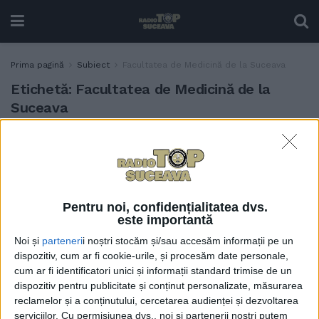
Prima pagină
Subiect
Facultatea de Medicină de la Suceava
Etichetă:
Facultatea de Medicină de la
Suceava
Lucrările la sediul Facultății
ACTUALITATE
de Medicină din Suceava,
”în grafic”. Mihai Dimian:
Am decis ca o parte din
demisol să fie alocată
Pentru noi, confidențialitatea dvs.
este importantă
locurilor de parcare
Noi și
parteneri
i noștri stocăm și/sau accesăm informații pe un
30 IUNIE, 2025
dispozitiv, cum ar fi cookie-urile, și procesăm date personale,
Radu Ciornei, doctor în
cum ar fi identificatori unici și informații standard trimise de un
ACTUALITATE
Microbiologie, Imunologie
dispozitiv pentru publicitate și conținut personalizate, măsurarea
și Genetică Moleculară,
reclamelor și a conținutului, cercetarea audienței și dezvoltarea
susține construirea sediului
serviciilor.
Cu permisiunea dvs., noi și partenerii noștri putem