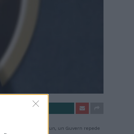
e pe Whatsapp
n, ”să aibă un Guvern bun, un Guvern repede