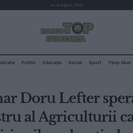
joi, 6 august, 2026
nătate
Politic
Educație
Social
Sport
Timp liber
nar Doru Lefter sper
ru al Agriculturii ca