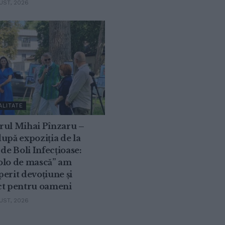
ST, 2026
ALITATE
rul Mihai Pînzaru –
upă expoziția de la
 de Boli Infecțioase:
olo de mască” am
erit devoțiune și
ct pentru oameni
ST, 2026