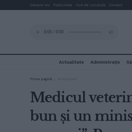
Despre noi
Publicitate
Cod de conduită
Contact
Actualitate
Administrație
Să
Prima pagină
Actualitate
Medicul veteri
bun și un minist