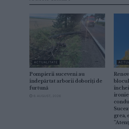
ACTUALITATE
ACTU
Pompierii suceveni au
Renov
îndepărtat arborii doborîți de
blocul
furtună
închei
ironie
6 AUGUST, 2026
conduc
Suceav
grea, 
”Atenț