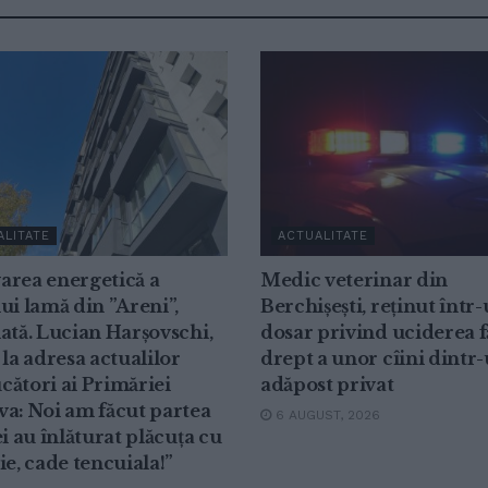
ALITATE
ACTUALITATE
area energetică a
Medic veterinar din
ui lamă din ”Areni”,
Berchișești, reținut într
ată. Lucian Harșovschi,
dosar privind uciderea f
 la adresa actualilor
drept a unor cîini dintr
ători ai Primăriei
adăpost privat
a: Noi am făcut partea
6 AUGUST, 2026
ei au înlăturat plăcuța cu
ie, cade tencuiala!”