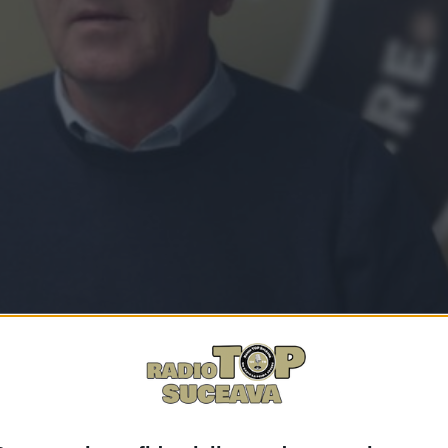
Facebook
Trimit
fermier, speră ca noul președinte al României, Nicușor Da