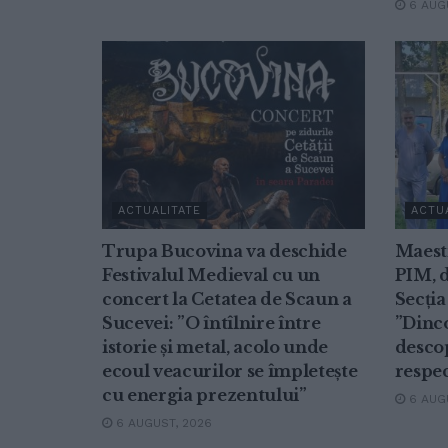
6 AUGU
ACTUALITATE
ACTU
Trupa Bucovina va deschide
Maest
Festivalul Medieval cu un
PIM, d
concert la Cetatea de Scaun a
Secția
Sucevei: ”O întîlnire între
”Dinc
istorie și metal, acolo unde
descop
ecoul veacurilor se împletește
respe
cu energia prezentului”
6 AUGU
6 AUGUST, 2026