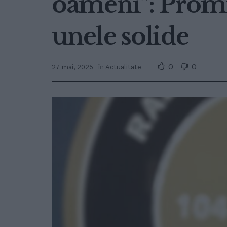
oameni”: Promisi
unele solide
0
0
27 mai, 2025
în
Actualitate