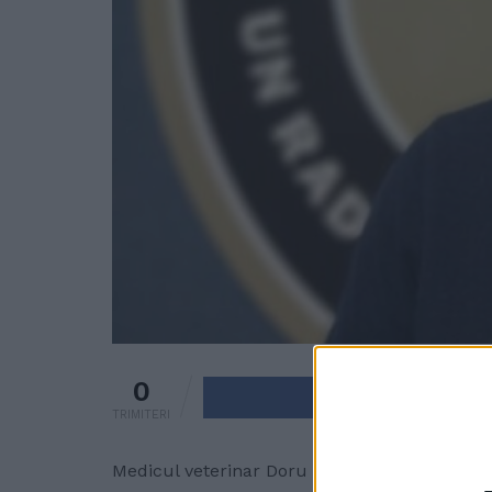
0
Trimite pe 
TRIMITERI
Medicul veterinar Doru Lefter, care este și 