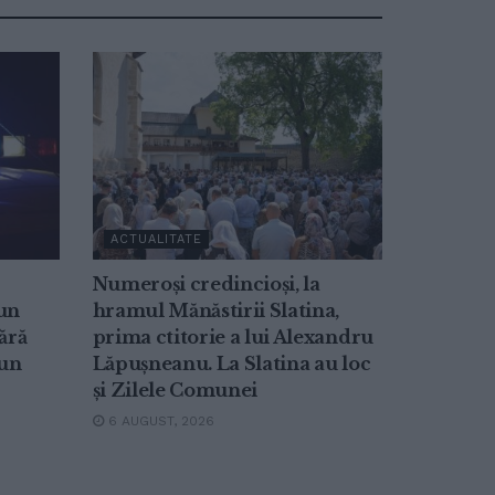
ACTUALITATE
Numeroși credincioși, la
-un
hramul Mănăstirii Slatina,
ără
prima ctitorie a lui Alexandru
-un
Lăpușneanu. La Slatina au loc
și Zilele Comunei
6 AUGUST, 2026