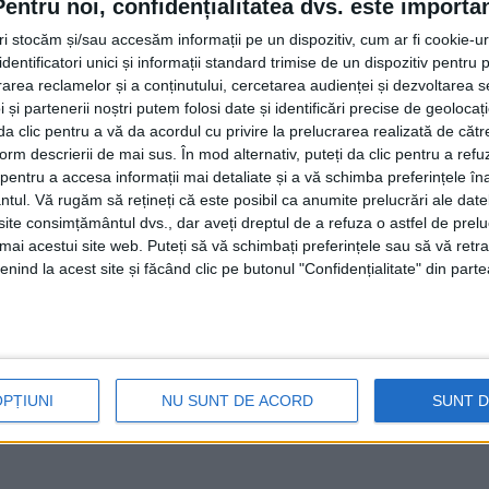
Pentru noi, confidențialitatea dvs. este importa
 Agriculturii care a stat printre oameni”. Declarația domnul
tul în care la instalarea în funcția de președinte domnul Da
tri stocăm și/sau accesăm informații pe un dispozitiv, cum ar fi cookie-u
e, pare și determinarea una bună”.
dentificatori unici și informații standard trimise de un dispozitiv pentru p
rea reclamelor și a conținutului, cercetarea audienței și dezvoltarea ser
 și partenerii noștri putem folosi date și identificări precise de geoloca
at printre oameni fiindcă ”în ultima vreme, miniștrii au fos
i da clic pentru a vă da acordul cu privire la prelucrarea realizată de cătr
oamenii care sînt implicați în agricultură… mai puțin. În ge
form descrierii de mai sus. În mod alternativ, puteți da clic pentru a refu
entru a accesa informații mai detaliate și a vă schimba preferințele în
ntul.
Vă rugăm să rețineți că este posibil ca anumite prelucrări ale date
te consimțământul dvs., dar aveți dreptul de a refuza o astfel de prelu
ibă un Guvern cu oameni profesioniști. Profilul care se 
umai acestui site web. Puteți să vă schimbați preferințele sau să vă ret
 ceea ce se preconizează, un prim-ministru Ilie Bolojan,
nind la acest site și făcând clic pe butonul "Confidențialitate" din parte
 solide, adică din perspectiva oamenilor care vor fi la Cotro
OPȚIUNI
NU SUNT DE ACORD
SUNT 
a
Guvern România
ministrul Agriculturii
Nicușor Dan