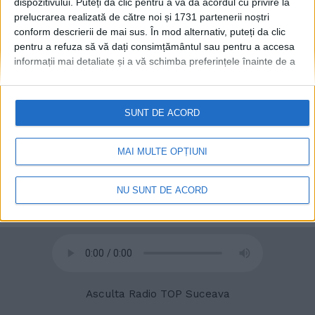
dispozitivului. Puteți da clic pentru a vă da acordul cu privire la
prelucrarea realizată de către noi și 1731 partenerii noștri
conform descrierii de mai sus. În mod alternativ, puteți da clic
pentru a refuza să vă dați consimțământul sau pentru a accesa
informații mai detaliate și a vă schimba preferințele înainte de a
vă exprima consimțământul.
Vă rugăm să rețineți că este posibil
© 2020
Radio TOP Suceava 104 FM
ca anumite prelucrări ale datelor dvs. cu caracter personal să nu
necesite consimțământul dvs., dar aveți dreptul de a refuza o
SUNT DE ACORD
astfel de prelucrare. Preferințele dvs. se vor aplica numai
acestui site web. Puteți să vă schimbați preferințele sau să vă
retrageți consimțământul în orice moment, revenind la acest site
MAI MULTE OPȚIUNI
și făcând clic pe butonul "Confidențialitate" din partea de jos a
paginii web.
NU SUNT DE ACORD
Asculta Radio TOP Suceava