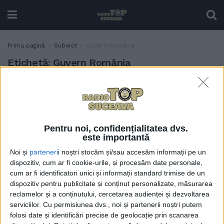
Prima pagină
Subiect
Guvern România
Etichetă:
Guvern România
Medicul veterinar Doru
ACTUALITATE
Lefter speră la ”un Guvern
bun și un ministru al
Agriculturii care a stat
Pentru noi, confidențialitatea dvs.
printre oameni”:
este importantă
Promisiunile, cel puțin la
Noi și
parteneri
i noștri stocăm și/sau accesăm informații pe un
ora asta, sînt unele solide
dispozitiv, cum ar fi cookie-urile, și procesăm date personale,
27 MAI, 2025
cum ar fi identificatori unici și informații standard trimise de un
dispozitiv pentru publicitate și conținut personalizate, măsurarea
reclamelor și a conținutului, cercetarea audienței și dezvoltarea
serviciilor.
Cu permisiunea dvs., noi și partenerii noștri putem
folosi date și identificări precise de geolocație prin scanarea