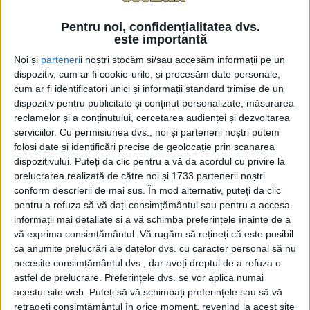
Directoarea Direcției pentru Agricultură Suceava,
Pentru noi, confidențialitatea dvs.
Claudia Elena Gogu, este dezamăgită de faptul că, în
este importantă
ciuda apelurilor repetate, cultivatorii de cartofi nu s-
Noi și
parteneri
i noștri stocăm și/sau accesăm informații pe un
au înghesuit să depună cereri pentru obținerea
dispozitiv, cum ar fi cookie-urile, și procesăm date personale,
subvenției de 200 de euro/ha pentru susținerea
cum ar fi identificatori unici și informații standard trimise de un
dispozitiv pentru publicitate și conținut personalizate, măsurarea
producției. Ea afirmă că nu înțelege reticența
reclamelor și a conținutului, cercetarea audienței și dezvoltarea
cultivatorilor, în condițiile în care nu au nimic de
serviciilor.
Cu permisiunea dvs., noi și partenerii noștri putem
pierdut. Directoarea a declarat, prin telefon, la Radio
folosi date și identificări precise de geolocație prin scanarea
Top: ”Am primit mai puține cereri de ajutor decît ne-
dispozitivului. Puteți da clic pentru a vă da acordul cu privire la
prelucrarea realizată de către noi și 1733 partenerii noștri
am fi așteptat și decît ne-am fi dorit. Am luat măsuri
conform descrierii de mai sus. În mod alternativ, puteți da clic
încă de acum două săptămîni, cînd am transmis liste
pentru a refuza să vă dați consimțământul sau pentru a accesa
către primăriile din județ care au număr mai mare
informații mai detaliate și a vă schimba preferințele înainte de a
de cultivatori de cartofi în ideea de a-i contacta direct
vă exprima consimțământul.
Vă rugăm să rețineți că este posibil
și n-am avut un feedback nemaipomenit. Mîine,
ca anumite prelucrări ale datelor dvs. cu caracter personal să nu
necesite consimțământul dvs., dar aveți dreptul de a refuza o
colegi de-ai mei vor fi la Milișăuți, după ce au fost la
astfel de prelucrare. Preferințele dvs. se vor aplica numai
Calafindești. Sînt mai mulți cultivatori și preferăm să
acestui site web. Puteți să vă schimbați preferințele sau să vă
ne deplasăm noi pentru a fi siguri că putem procesa
retrageți consimțământul în orice moment, revenind la acest site