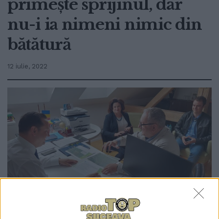
primește sprijinul, dar
nu-i ia nimeni nimic din
bătătură
12 iulie, 2022
0
TRIMITERI