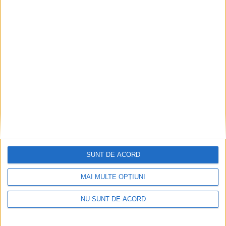
ACTUALITATE
Piața Produselor Montane, la Vatra Dornei,
la sfîrșitul lunii august
9 AUGUST, 2026
SUNT DE ACORD
MAI MULTE OPȚIUNI
NU SUNT DE ACORD