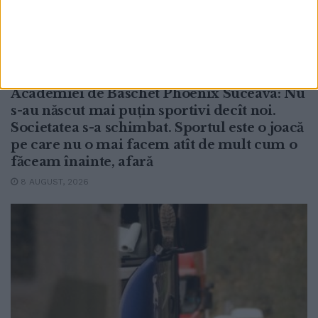
ACTUALITATE
Copiii de astăzi și mișcarea. Fondatorul
Academiei de Baschet Phoenix Suceava: Nu
s-au născut mai puțin sportivi decît noi.
Societatea s-a schimbat. Sportul este o joacă
pe care nu o mai facem atît de mult cum o
făceam înainte, afară
8 AUGUST, 2026