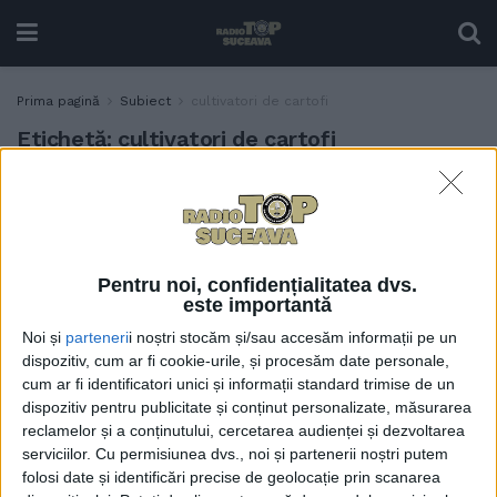
Prima pagină
Subiect
cultivatori de cartofi
Etichetă:
cultivatori de cartofi
Subvenția de 200 de
ACTUALITATE
euro/hectar pentru
producătorii de cartofi.
Directoarea Direcției
Pentru noi, confidențialitatea dvs.
Agricole Suceava: Cine nu
este importantă
are producția de 15 tone de
Noi și
parteneri
i noștri stocăm și/sau accesăm informații pe un
cartofi la hectar nu pățește
dispozitiv, cum ar fi cookie-urile, și procesăm date personale,
nimic. Nu primește
cum ar fi identificatori unici și informații standard trimise de un
sprijinul, dar nu-i ia nimeni
dispozitiv pentru publicitate și conținut personalizate, măsurarea
nimic din bătătură
reclamelor și a conținutului, cercetarea audienței și dezvoltarea
12 IULIE, 2022
serviciilor.
Cu permisiunea dvs., noi și partenerii noștri putem
folosi date și identificări precise de geolocație prin scanarea
Cultivatorii de cartofi mai
ACTUALITATE