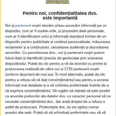
Pentru noi, confidențialitatea dvs.
este importantă
Noi și
parteneri
i noștri stocăm și/sau accesăm informații pe un
dispozitiv, cum ar fi cookie-urile, și procesăm date personale,
cum ar fi identificatori unici și informații standard trimise de un
dispozitiv pentru publicitate și conținut personalizate, măsurarea
-
+
1
of 1
reclamelor și a conținutului, cercetarea audienței și dezvoltarea
serviciilor.
Cu permisiunea dvs., noi și partenerii noștri putem
folosi date și identificări precise de geolocație prin scanarea
dispozitivului. Puteți da clic pentru a vă da acordul cu privire la
prelucrarea realizată de către noi și 1733 partenerii noștri
conform descrierii de mai sus. În mod alternativ, puteți da clic
pentru a refuza să vă dați consimțământul sau pentru a accesa
informații mai detaliate și a vă schimba preferințele înainte de a
În după-amiaza zilei de 20 decembrie, un elicopter
vă exprima consimțământul.
Vă rugăm să rețineți că este posibil
SMURD a făcut mai multe ture deasupra Spitalului
ca anumite prelucrări ale datelor dvs. cu caracter personal să nu
Clinic Județean Suceava, fiind vorba despre un zbor
necesite consimțământul dvs., dar aveți dreptul de a refuza o
de calibrare pentru heliport. Heliportul spitalului
astfel de prelucrare. Preferințele dvs. se vor aplica numai
acestui site web. Puteți să vă schimbați preferințele sau să vă
așteaptă să obțină autorizarea de funcționare din