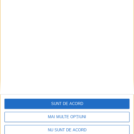
ACTUALITATE
Protestul transportatorilor cu 500 de
camioane, respins de Primăria Suceava
7 AUGUST, 2026
SUNT DE ACORD
MAI MULTE OPȚIUNI
NU SUNT DE ACORD