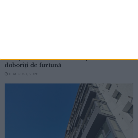
ACTUALITATE
Pompierii suceveni au îndepărtat arborii
doborîți de furtună
6 AUGUST, 2026