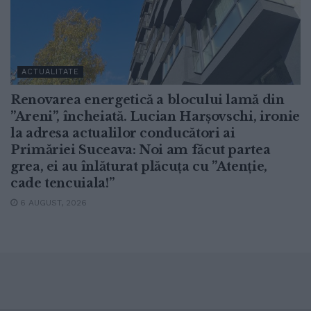
ACTUALITATE
Renovarea energetică a blocului lamă din
”Areni”, încheiată. Lucian Harșovschi, ironie
la adresa actualilor conducători ai
Primăriei Suceava: Noi am făcut partea
grea, ei au înlăturat plăcuța cu ”Atenție,
cade tencuiala!”
6 AUGUST, 2026