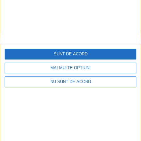
SUNT DE ACORD
MAI MULTE OPȚIUNI
NU SUNT DE ACORD
ACTUALITATE
Ghervazen Longher a reprezentat
comunitatea poloneză din România la un
eveniment dedicat președintelui Poloniei
7 AUGUST, 2026