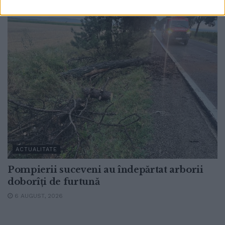
ACTUALITATE
Pompierii suceveni au îndepărtat arborii
doborîți de furtună
6 AUGUST, 2026