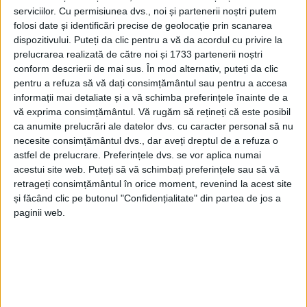
primarului Ion Lungu, viceprimarului Lucian Harșovschi
serviciilor.
Cu permisiunea dvs., noi și partenerii noștri putem
și consilierilor Ciprian Anton și Paul Ovidiu Hrițcu. În
folosi date și identificări precise de geolocație prin scanarea
dispozitivului. Puteți da clic pentru a vă da acordul cu privire la
aceeași reuniune, consilierii au aprobat propunerea
prelucrarea realizată de către noi și 1733 partenerii noștri
primarului Sucevei ca sportivului Marius Cozmiuc să-i
conform descrierii de mai sus. În mod alternativ, puteți da clic
fie acordat și un premiu în bani în valoare de 10.000 de
pentru a refuza să vă dați consimțământul sau pentru a accesa
lei din bugetul local. Marius Cozmiuc are 28 de ani și
informații mai detaliate și a vă schimba preferințele înainte de a
vă exprima consimțământul.
Vă rugăm să rețineți că este posibil
este legitimat la Clubul Sportiv Dinamo. Marius își are
ca anumite prelucrări ale datelor dvs. cu caracter personal să nu
domiciliul pe strada Căpitan Grigore Andrei din cartierul
necesite consimțământul dvs., dar aveți dreptul de a refuza o
Burdujeni Sat.
astfel de prelucrare. Preferințele dvs. se vor aplica numai
acestui site web. Puteți să vă schimbați preferințele sau să vă
retrageți consimțământul în orice moment, revenind la acest site
Tags:
cetățean de onoare
Marius Cozmiuc
Suceava
și făcând clic pe butonul "Confidențialitate" din partea de jos a
paginii web.
Tokyo
Articole
similare