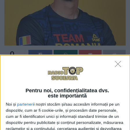
0
TRIMITERI
Canotorul Marius Cozmiuc a fost declarat „Cetățean de
onoare al municipiului Suceava”, datorită performanței
sportive deosebite obținute la Jocurile Olimpice de la
Pentru noi, confidențialitatea dvs.
Tokyo. Este vorba despre cîștigarea medaliei de argint
este importantă
pentru România în proba de două rame fără cîrmaci
Noi și
parteneri
i noștri stocăm și/sau accesăm informații pe un
alături de fălticeneanul Ciprian Tudosă. Hotărîrea a fost
dispozitiv, cum ar fi cookie-urile, și procesăm date personale,
aprobată, ieri, de Consiliul Local cu unanimitate de
cum ar fi identificatori unici și informații standard trimise de un
dispozitiv pentru publicitate și conținut personalizate, măsurarea
voturi. Inițiativa conferirii distincției le-a aparținut
reclamelor și a conținutului, cercetarea audienței și dezvoltarea