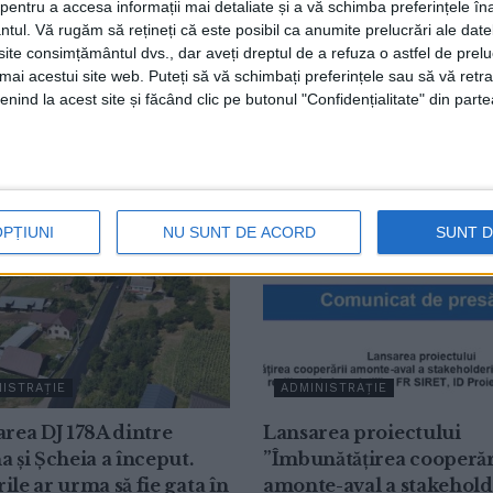
entru a accesa informații mai detaliate și a vă schimba preferințele în
să semnam contractul de execuție și să ne apucăm de treab
ntul.
Vă rugăm să rețineți că este posibil ca anumite prelucrări ale date
te consimțământul dvs., dar aveți dreptul de a refuza o astfel de prelu
a Dornei
Vatra Dornei
umai acestui site web. Puteți să vă schimbați preferințele sau să vă ret
nind la acest site și făcând clic pe butonul "Confidențialitate" din parte
OPȚIUNI
NU SUNT DE ACORD
SUNT 
ISTRAȚIE
ADMINISTRAȚIE
area DJ 178A dintre
Lansarea proiectului
a și Șcheia a început.
”Îmbunătățirea cooperăr
ile ar urma să fie gata în
amonte-aval a stakehold