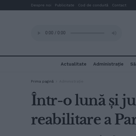
Despre noi
Publicitate
Cod de conduită
Contact
Actualitate
Administrație
Să
Prima pagină
Administrație
Într-o lună și j
reabilitare a P