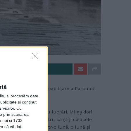
e pe Whatsapp
ntă
nceapă lucrările de reabilitare a Parcului
rile, și procesăm date
ublicitate și conținut
viciilor.
Cu
ie de achiziție pentru lucrări. Mi-aș dori
ție prin scanarea
em contestații, pentru că știți că acele
e noi și 1733
ci eu zic că undeva într-o lună, o lună și
za să vă dați