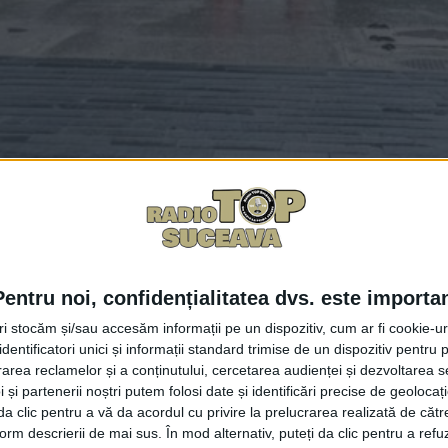
Facebook
Trimit
Pentru noi, confidențialitatea dvs. este importa
 Marius Rîpan, speră ca în cel mult o lună și jumătate să î
aloare de 7 milioane de euro.
tri stocăm și/sau accesăm informații pe un dispozitiv, cum ar fi cookie-u
dentificatori unici și informații standard trimise de un dispozitiv pentru p
rea reclamelor și a conținutului, cercetarea audienței și dezvoltarea ser
omnul Rîpan a declarat: ”Sîntem încă în procedură de licitaț
 și partenerii noștri putem folosi date și identificări precise de geoloca
inde să vedem să meargă licitația fără probleme, să nu av
i da clic pentru a vă da acordul cu privire la prelucrarea realizată de cătr
 la care poți să începi lucrările. Sperăm să nu fie și atun
form descrierii de mai sus. În mod alternativ, puteți da clic pentru a refu