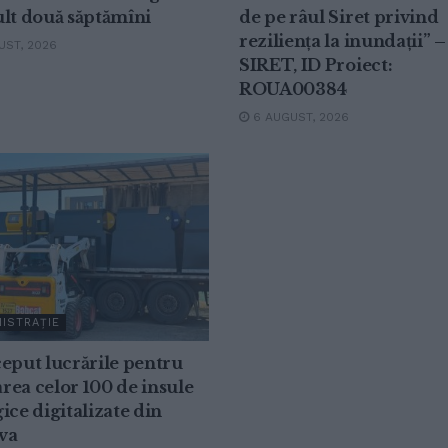
lt două săptămîni
de pe râul Siret privind
reziliența la inundații” –
ST, 2026
SIRET, ID Proiect:
ROUA00384
6 AUGUST, 2026
ISTRAȚIE
eput lucrările pentru
ea celor 100 de insule
ice digitalizate din
va