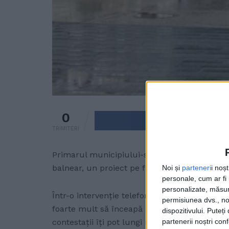
0
Trimite pe 
TRIMITERI
Primarul municipiului-stațiune Vatra Dornei,
balnear, un proiect pe fonduri europene în v
Noi și
parteneri
i noș
personale, cum ar fi i
personalizate, măsura
Într-o intervenție telefonică la Radio Top, d
permisiunea dvs., noi
foarte mult să înceapă anul acesta, acum dep
dispozitivului. Puteț
contestații îți pot lungi mult, mult termenele
partenerii noștri con