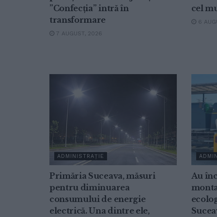
”Confecția” intră în
cel mu
transformare
6 AUGU
7 AUGUST, 2026
ADMINISTRAȚIE
ADMIN
Primăria Suceava, măsuri
Au înc
pentru diminuarea
montar
consumului de energie
ecolog
electrică. Una dintre ele,
Sucea