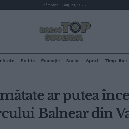
sâmbătă, 8 august, 2026
nătate
Politic
Educație
Social
Sport
Timp liber
umătate ar putea înc
arcului Balnear din V