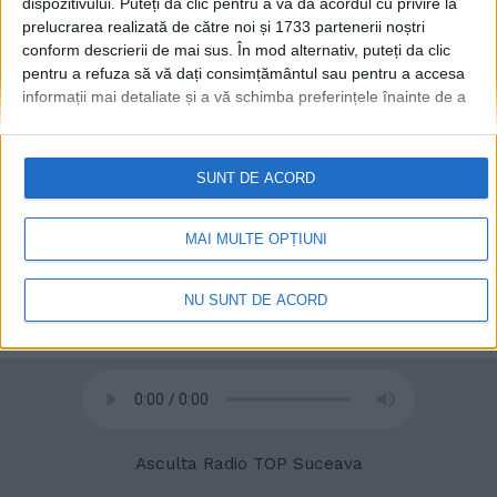
dispozitivului. Puteți da clic pentru a vă da acordul cu privire la
prelucrarea realizată de către noi și 1733 partenerii noștri
conform descrierii de mai sus. În mod alternativ, puteți da clic
© 2020
Radio TOP Suceava 104 FM
pentru a refuza să vă dați consimțământul sau pentru a accesa
informații mai detaliate și a vă schimba preferințele înainte de a
vă exprima consimțământul.
Vă rugăm să rețineți că este posibil
ca anumite prelucrări ale datelor dvs. cu caracter personal să nu
necesite consimțământul dvs., dar aveți dreptul de a refuza o
SUNT DE ACORD
astfel de prelucrare. Preferințele dvs. se vor aplica numai
acestui site web. Puteți să vă schimbați preferințele sau să vă
retrageți consimțământul în orice moment, revenind la acest site
MAI MULTE OPȚIUNI
și făcând clic pe butonul "Confidențialitate" din partea de jos a
paginii web.
NU SUNT DE ACORD
Asculta Radio TOP Suceava