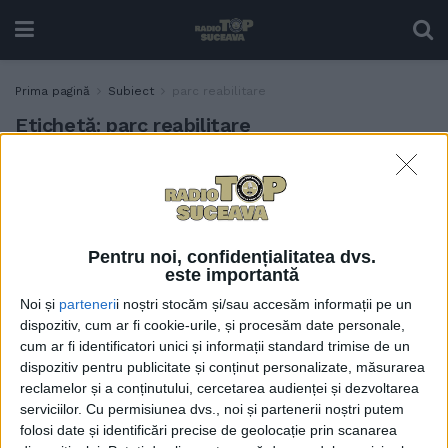
Prima pagină
Subiect
parc reabilitare
Etichetă:
parc reabilitare
Într-o lună și jumătate ar
ADMINISTRAȚIE
putea începe lucrările de
reabilitare a Parcului
Balnear din Vatra Dornei
Pentru noi, confidențialitatea dvs.
9 IUNIE, 2026
este importantă
Noi și
parteneri
i noștri stocăm și/sau accesăm informații pe un
dispozitiv, cum ar fi cookie-urile, și procesăm date personale,
cum ar fi identificatori unici și informații standard trimise de un
dispozitiv pentru publicitate și conținut personalizate, măsurarea
reclamelor și a conținutului, cercetarea audienței și dezvoltarea
serviciilor.
Cu permisiunea dvs., noi și partenerii noștri putem
folosi date și identificări precise de geolocație prin scanarea