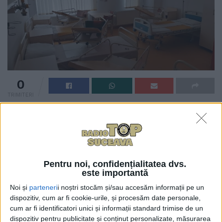
0
TRIMITERI
Primăria Rădăuți oferă o serie de avantaje medicilor,
astfel încît aceștia să aleagă să lucreze la Spitalul
Municipal ”Sfinții Doctori Cosma și Damian”. Întrebat
într-o intervenție telefonică la Radio Top dacă spitalul
are suficient personal și dacă municipalitatea face
Pentru noi, confidențialitatea dvs.
este importantă
ceva special pentru a-i atrage pe medici la al doilea
Noi și
parteneri
i noștri stocăm și/sau accesăm informații pe un
spital ca mărime din județul Suceava, primarul
dispozitiv, cum ar fi cookie-urile, și procesăm date personale,
Bogdan Loghin a declarat: ”Avem prime de instalare și
cum ar fi identificatori unici și informații standard trimise de un
avem apartamente pentru medicii rezidenți. Din
dispozitiv pentru publicitate și conținut personalizate, măsurarea