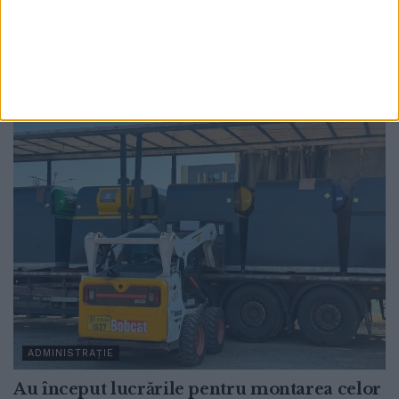
electrică. Una dintre ele, iluminatul stradal
va funcționa la intensitate redusă (75%) în
intervalul orar 21:00 – 00:00
6 AUGUST, 2026
ADMINISTRAȚIE
Au început lucrările pentru montarea celor