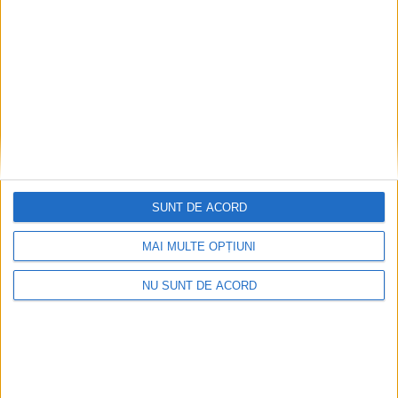
început. Lucrările ar urma să fie gata în cel
mult două săptămîni
6 AUGUST, 2026
SUNT DE ACORD
MAI MULTE OPȚIUNI
NU SUNT DE ACORD
ADMINISTRAȚIE
Lansarea proiectului ”Îmbunătățirea