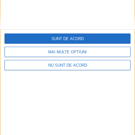
SUNT DE ACORD
MAI MULTE OPȚIUNI
ADMINISTRAȚIE
NU SUNT DE ACORD
Abonamentele de parcare ajung în zona
Luceafărului 1. Cererile se depun exclusiv
online
6 AUGUST, 2026