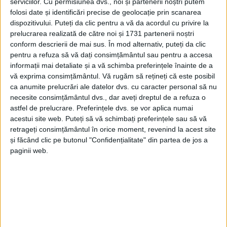
serviciilor.
Cu permisiunea dvs., noi și partenerii noștri putem
guvernare alături de PNL și a adăugat: „Știam ce a
folosi date și identificări precise de geolocație prin scanarea
făcut vechea guvernare și că trebuie să ne asumăm
dispozitivului. Puteți da clic pentru a vă da acordul cu privire la
ceva ce nu știm dacă avem șansa să redresăm. Dar
prelucrarea realizată de către noi și 1731 partenerii noștri
văzînd situația și vorbind cu cetățenii, vorbind cu
conform descrierii de mai sus. În mod alternativ, puteți da clic
pentru a refuza să vă dați consimțământul sau pentru a accesa
primarii, nu am găsit altă soluție, indiferent de
informații mai detaliate și a vă schimba preferințele înainte de a
consecințe. Sperăm să nu fie consecințe”. Senatorul
vă exprima consimțământul.
Vă rugăm să rețineți că este posibil
Stan a mai spus: „Noi, PSD, cel puțin, asigurăm
ca anumite prelucrări ale datelor dvs. cu caracter personal să nu
sucevenii că vom face tot posibilul ca să reparăm
necesite consimțământul dvs., dar aveți dreptul de a refuza o
ceea ce au stricat alții”.
astfel de prelucrare. Preferințele dvs. se vor aplica numai
acestui site web. Puteți să vă schimbați preferințele sau să vă
retrageți consimțământul în orice moment, revenind la acest site
și făcând clic pe butonul "Confidențialitate" din partea de jos a
Tags:
Anghel Saligny
ioan stan
primari
psd suceava
paginii web.
Articole
similare