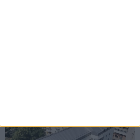
ADMINISTRAȚIE
Au început lucrările pentru montarea celor
100 de insule ecologice digitalizate din
Suceava
5 AUGUST, 2026