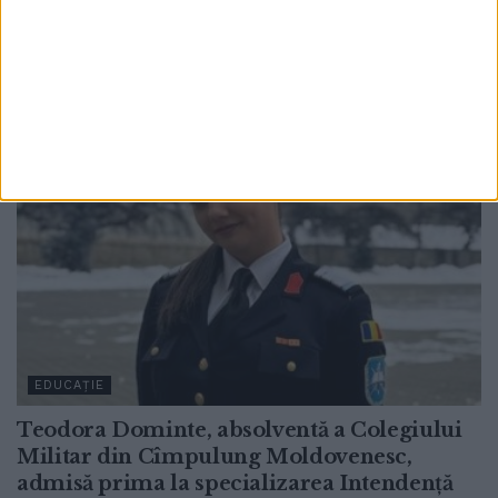
octombrie
4 AUGUST, 2026
EDUCAȚIE
Teodora Dominte, absolventă a Colegiului
Militar din Cîmpulung Moldovenesc,
admisă prima la specializarea Intendență