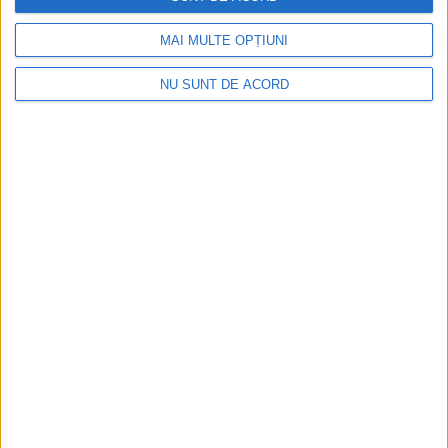
alianței NEOLAiA
MAI MULTE OPȚIUNI
6 AUGUST, 2026
NU SUNT DE ACORD
EDUCAȚIE
Cercetătoarea Mădălina Ungureanu-Iuga,
de la universitatea suceveană, mențiune la o