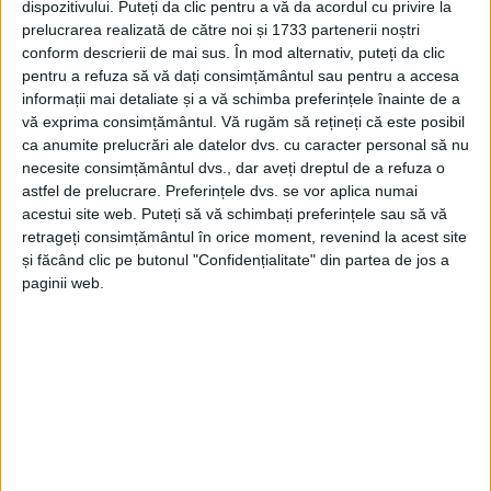
dispozitivului. Puteți da clic pentru a vă da acordul cu privire la
Articole
similare
prelucrarea realizată de către noi și 1733 partenerii noștri
conform descrierii de mai sus. În mod alternativ, puteți da clic
pentru a refuza să vă dați consimțământul sau pentru a accesa
informații mai detaliate și a vă schimba preferințele înainte de a
vă exprima consimțământul.
Vă rugăm să rețineți că este posibil
ca anumite prelucrări ale datelor dvs. cu caracter personal să nu
necesite consimțământul dvs., dar aveți dreptul de a refuza o
astfel de prelucrare. Preferințele dvs. se vor aplica numai
acestui site web. Puteți să vă schimbați preferințele sau să vă
retrageți consimțământul în orice moment, revenind la acest site
și făcând clic pe butonul "Confidențialitate" din partea de jos a
paginii web.
EDUCAȚIE
Roboți, circuite electrice, muzică și
activități în aer liber, la Școala de Vară
”Just4Fun” organizată de Palatul Copiilor