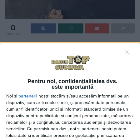
0
TRIMITERI
Astăzi, la cea de-a doua probă din cadrul
Bacalaureatului, la Matematică sau la Istorie, din cei
4.732 de candidați înscriși au fost prezenți 4.590.
Așadar, 142 de absolvenți de liceu din județul
Suceava au lipsit. Purtătoarea de cuvînt a
Pentru noi, confidențialitatea dvs.
Inspectoratului Școlar Suceava, Tatiana Vîntur, a mai
este importantă
transmis că 3.083 de candidați au dat examen la
Noi și
parteneri
i noștri stocăm și/sau accesăm informații pe un
Mate, iar 1.507 la Istorie. Pe 2 iulie este programată
dispozitiv, cum ar fi cookie-urile, și procesăm date personale,
cum ar fi identificatori unici și informații standard trimise de un
proba la alegere a profilului sau specializării.
dispozitiv pentru publicitate și conținut personalizate, măsurarea
reclamelor și a conținutului, cercetarea audienței și dezvoltarea
serviciilor.
Cu permisiunea dvs., noi și partenerii noștri putem
Tags:
Bacalureat Suceava
IȘJ Suceava
Tatiana Vîntur
folosi date și identificări precise de geolocație prin scanarea