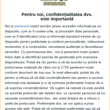
Cuza”, vine ca o recunoaștere a tradiției și a muncii la
cel mai înalt nivel care se desfășoară în laboratoarele
liceului.
Pentru noi, confidențialitatea dvs.
este importantă
Într-un comunicat al Colegiului se spune că, anul
Noi și
parteneri
i noștri stocăm și/sau accesăm informații pe un
acesta, pasiunea și determinarea elevilor s-au
dispozitiv, cum ar fi cookie-urile, și procesăm date personale,
cum ar fi identificatori unici și informații standard trimise de un
materializat printr-un număr impresionant de
dispozitiv pentru publicitate și conținut personalizate, măsurarea
distincții: un Premiu de Excelență, două Premii I, un
reclamelor și a conținutului, cercetarea audienței și dezvoltarea
Premiu II, șapte Premii III și patru Mențiuni!
serviciilor.
Cu permisiunea dvs., noi și partenerii noștri putem
folosi date și identificări precise de geolocație prin scanarea
Iată echipa de olimpici care a contribuit la
dispozitivului. Puteți da clic pentru a vă da acordul cu privire la
reconfirmarea statutului de „Școală de Chimie”:
prelucrarea realizată de către noi și 1733 partenerii noștri
conform descrierii de mai sus. În mod alternativ, puteți da clic
PREMIUL DE EXCELENȚĂ
pentru a refuza să vă dați consimțământul sau pentru a accesa
informații mai detaliate și a vă schimba preferințele înainte de a
Simota Ioan (clasa a IX-a C) – coordonat de prof.
vă exprima consimțământul.
Vă rugăm să rețineți că este posibil
Silvia Bulgariu
ca anumite prelucrări ale datelor dvs. cu caracter personal să nu
necesite consimțământul dvs., dar aveți dreptul de a refuza o
PREMIUL I
astfel de prelucrare. Preferințele dvs. se vor aplica numai
acestui site web. Puteți să vă schimbați preferințele sau să vă