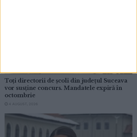
EDUCAȚIE
Toți directorii de școli din județul Suceava
vor susține concurs. Mandatele expiră în
octombrie
4 AUGUST, 2026