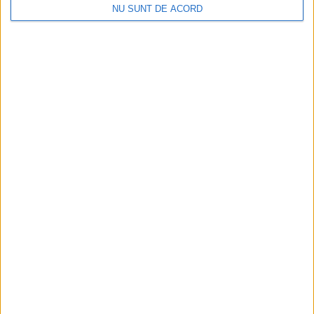
NU SUNT DE ACORD
EDUCAȚIE
Campanie pentru copiii cu cerințe
educaționale speciale. IȘJ Suceava: Un joc
donat poate deveni o oportunitate de
învățare
7 AUGUST, 2026