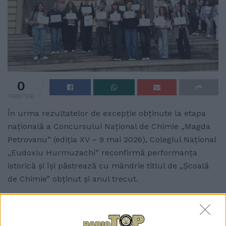
0
TRIMITERI
În urma rezultatelor de excepție obținute la etapa
națională a Concursului Național de Chimie „Magda
Petrovanu” (ediția XV – 9 mai 2026), Colegiul Național
„Eudoxiu Hurmuzachi” reconfirmă performanța
istorică și își păstrează cu mândrie titlul de „Școală
de Chimie” obținut și anul trecut.
Această distincție de elită, acordată de Facultatea
de Chimie din cadrul Universității „Alexandru Ioan