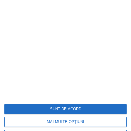
EDUCAȚIE
Roboți, circuite electrice, muzică și
activități în aer liber, la Școala de Vară
”Just4Fun” organizată de Palatul Copiilor
Suceava
7 AUGUST, 2026
SUNT DE ACORD
MAI MULTE OPȚIUNI