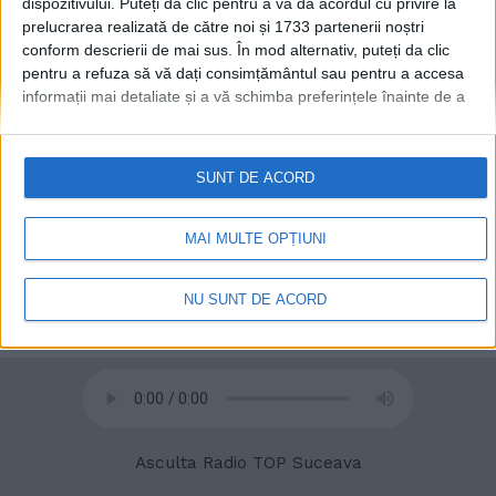
dispozitivului. Puteți da clic pentru a vă da acordul cu privire la
prelucrarea realizată de către noi și 1733 partenerii noștri
conform descrierii de mai sus. În mod alternativ, puteți da clic
pentru a refuza să vă dați consimțământul sau pentru a accesa
informații mai detaliate și a vă schimba preferințele înainte de a
© 2020
Radio TOP Suceava 104 FM
vă exprima consimțământul.
Vă rugăm să rețineți că este posibil
ca anumite prelucrări ale datelor dvs. cu caracter personal să nu
necesite consimțământul dvs., dar aveți dreptul de a refuza o
SUNT DE ACORD
astfel de prelucrare. Preferințele dvs. se vor aplica numai
acestui site web. Puteți să vă schimbați preferințele sau să vă
retrageți consimțământul în orice moment, revenind la acest site
MAI MULTE OPȚIUNI
și făcând clic pe butonul "Confidențialitate" din partea de jos a
paginii web.
NU SUNT DE ACORD
Asculta Radio TOP Suceava