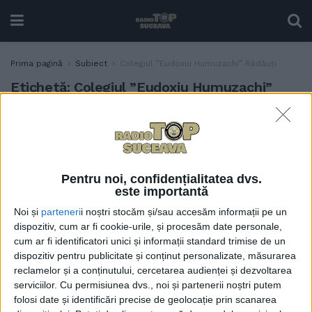
Prima pagină
Subiect
Colegiul ”Eudoxiu Humuzachi” Rădăuți
Etichetă:
Colegiul ”Eudoxiu Humuzachi”
Rădăuți
Colegiul Național ”Eudoxiu
EDUCAȚIE
Hurmuzachi” Rădăuți,
”Școală de chimie”, pentru
Pentru noi, confidențialitatea dvs.
al doilea an consecutiv
este importantă
22 MAI, 2026
Noi și
parteneri
i noștri stocăm și/sau accesăm informații pe un
dispozitiv, cum ar fi cookie-urile, și procesăm date personale,
cum ar fi identificatori unici și informații standard trimise de un
dispozitiv pentru publicitate și conținut personalizate, măsurarea
reclamelor și a conținutului, cercetarea audienței și dezvoltarea
serviciilor.
Cu permisiunea dvs., noi și partenerii noștri putem
folosi date și identificări precise de geolocație prin scanarea