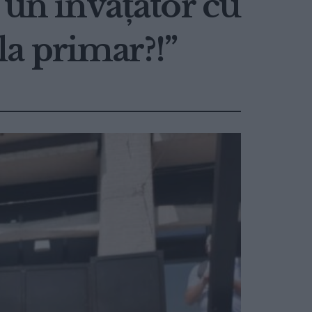
 un învățător cu
 la primar?!”