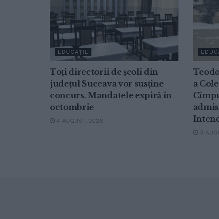
EDUCAȚIE
EDUC
Toți directorii de școli din
Teodo
județul Suceava vor susține
a Cole
concurs. Mandatele expiră în
Cîmpu
octombrie
admisă
Inten
4 AUGUST, 2026
3 AUGU