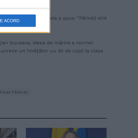
ii sînt de acord, acesta a spus: ”Părinții sînt
DE ACORD
sc”.
cația> Suceava, ideea de mărire a normei
lucreze un învățător cu 30 de copii la clasa
Traian Pădureț