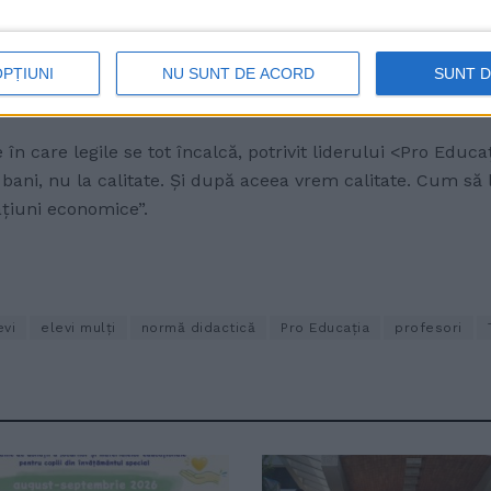
celor 28-30”.
subliniază Traian Pădureț. Întrebat la Radio Top dacă părinț
OPȚIUNI
NU SUNT DE ACORD
SUNT 
sc, la acea școală și la acea învățătoare pe care și-o dore
e în care legile se tot încalcă, potrivit liderului <Pro Edu
bani, nu la calitate. Și după aceea vrem calitate. Cum să 
ațiuni economice”.
evi
elevi mulți
normă didactică
Pro Educația
profesori