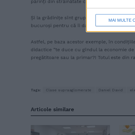
părinți din străinătate cu copii și să alăture 
Și la grădinițe sînt grupe cu 30-35 de copii, 
MAI MULTE 
bucuroși pentru că îi dau acolo unde își dore
Astfel, pe baza acestor exemple, în condițiil
didactice ”te duce cu gîndul la economie de 
pregătitoare sau la primar?! Totul este din r
Tags:
Clase supraaglomerate
Daniel David
el
Articole
similare