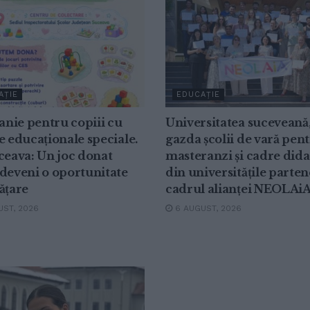
AȚIE
EDUCAȚIE
nie pentru copiii cu
Universitatea suceveană
e educaționale speciale.
gazda școlii de vară pen
ceava: Un joc donat
masteranzi și cadre dida
deveni o oportunitate
din universitățile parten
ățare
cadrul alianței NEOLAi
ST, 2026
6 AUGUST, 2026