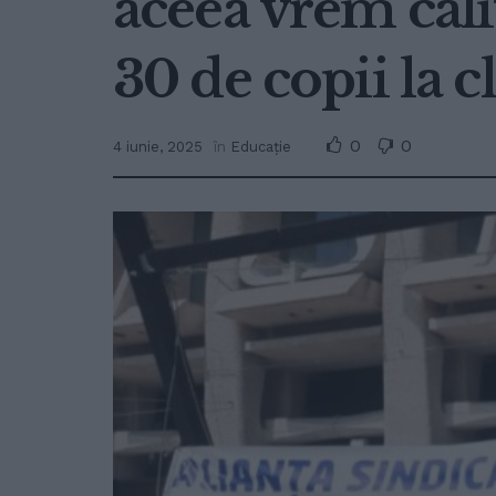
aceea vrem cali
30 de copii la c
0
0
4 iunie, 2025
în
Educație