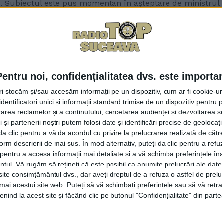
 Subiectul este pus momentan în așteptare de ministrul Ed
esorul, în cadrul unei intervenții telefonice la Radio Top
e bani de la Educație>. Pentru că Educația nu este un sis
lasele pregătitoare supraaglomerate, un exemplu ”care du
Pentru noi, confidențialitatea dvs. este importa
cesta: ”La clasa pregătitoare, prin lege, se prevede un numă
tri stocăm și/sau accesăm informații pe un dispozitiv, cum ar fi cookie-u
t aproba, la solicitarea școlilor, încă maxim doi elevi. Adi
dentificatori unici și informații standard trimise de un dispozitiv pentru p
la numărul 3, și din județ – unele școli care sînt foarte că
rea reclamelor și a conținutului, cercetarea audienței și dezvoltarea ser
vin cu solicitarea către Inspectoratul Școlar de a aproba nu
 și partenerii noștri putem folosi date și identificări precise de geoloca
icitare la Ministerul Educației. Ministerul Educației, în lo
i da clic pentru a vă da acordul cu privire la prelucrarea realizată de cătr
form descrierii de mai sus. În mod alternativ, puteți da clic pentru a refu
clasă de 18-19-20 de elevi>, ca să nu mai creeze o normă d
entru a accesa informații mai detaliate și a vă schimba preferințele în
 clasa pregătitoare”.
ntul.
Vă rugăm să rețineți că este posibil ca anumite prelucrări ale date
te consimțământul dvs., dar aveți dreptul de a refuza o astfel de prelu
 de pregătitoare supraaglomerate continuă cu același numă
umai acestui site web. Puteți să vă schimbați preferințele sau să vă ret
nind la acest site și făcând clic pe butonul "Confidențialitate" din parte
ra se poate mări și mai tare, în condițiile în care ”maximu
are, clasa a V-a și clasa a IX-a”. A continuat profesorul: ”În