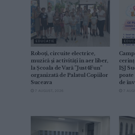
EDUCAȚIE
EDUC
Roboți, circuite electrice,
Campa
muzică și activități în aer liber,
cerinț
la Școala de Vară ”Just4Fun”
IȘJ Su
organizată de Palatul Copiilor
poate 
Suceava
de înv
7 AUGUST, 2026
7 AUGU