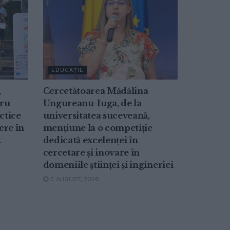
EDUCAȚIE
,
Cercetătoarea Mădălina
tru
Ungureanu-Iuga, de la
ctice
universitatea suceveană,
ere în
mențiune la o competiție
A
dedicată excelenței în
cercetare și inovare în
domeniile științei și ingineriei
5 AUGUST, 2026