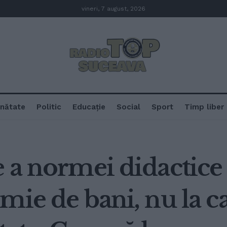
vineri, 7 august, 2026
nătate
Politic
Educație
Social
Sport
Timp liber
 a normei didactice 
ie de bani, nu la ca