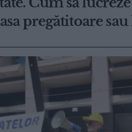
tate. Cum să lucreze
lasa pregătitoare sau