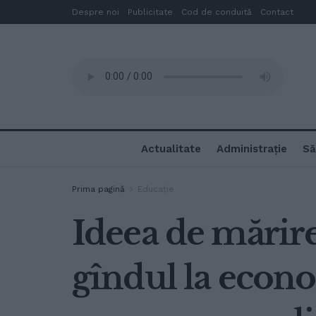
Despre noi
Publicitate
Cod de conduită
Contact
Actualitate
Administrație
Să
Prima pagină
Educație
Ideea de mărire
gîndul la econom