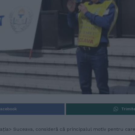
Facebook
Trimit
cația> Suceava, consideră că principalul motiv pentru car