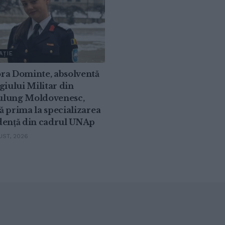
AȚIE
ra Dominte, absolventă
giului Militar din
lung Moldovenesc,
 prima la specializarea
dență din cadrul UNAp
ST, 2026