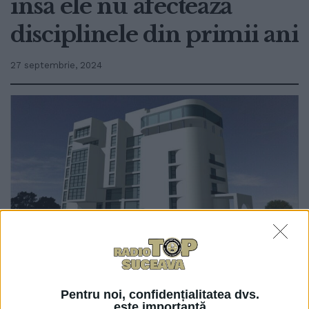
însă ele nu afectează
disciplinele din primii ani
27 septembrie, 2024
0
TRIMITERI
Pentru noi, confidențialitatea dvs.
Totul este pregătit pentru ca lucrurile să meargă
este importantă