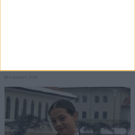
EDUCAȚIE
Toți directorii de școli din județul Suceava
vor susține concurs. Mandatele expiră în
octombrie
4 AUGUST, 2026