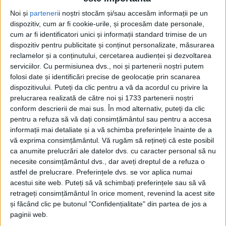
bine la Facultatea de Medicină din cadrul Universității
Noi și
parteneri
i noștri stocăm și/sau accesăm informații pe un
”Ștefan cel Mare” Suceava. În această toamnă,
dispozitiv, cum ar fi cookie-urile, și procesăm date personale,
Facultatea de Medicină a organizat prima admitere
cum ar fi identificatori unici și informații standard trimise de un
pentru învățămîntul de lungă durată, de 6 ani.
dispozitiv pentru publicitate și conținut personalizate, măsurarea
reclamelor și a conținutului, cercetarea audienței și dezvoltarea
Într-o intervenție telefonică la Radio Top, rectorul
serviciilor.
Cu permisiunea dvs., noi și partenerii noștri putem
folosi date și identificări precise de geolocație prin scanarea
USV, profesorul universitar doctor Mihai Dimian, a
dispozitivului. Puteți da clic pentru a vă da acordul cu privire la
declarat că ”totul este pregătit pentru următorii trei-
prelucrarea realizată de către noi și 1733 partenerii noștri
patru ani” din punct de vedere al sălilor de clasă,
conform descrierii de mai sus. În mod alternativ, puteți da clic
laboratoarelor și cadrelor didactice. A completat
pentru a refuza să vă dați consimțământul sau pentru a accesa
informații mai detaliate și a vă schimba preferințele înainte de a
domnul Dimian: ”Sigur că pentru anul V și VI, pe
vă exprima consimțământul.
Vă rugăm să rețineți că este posibil
parcursul următorilor ani, vom mai angaja personal,
ca anumite prelucrări ale datelor dvs. cu caracter personal să nu
de asemenea vom mai dezvolta și alte spații, de altfel
necesite consimțământul dvs., dar aveți dreptul de a refuza o
avem cîteva clădiri în construcție care, chiar și fără,
astfel de prelucrare. Preferințele dvs. se vor aplica numai
acestui site web. Puteți să vă schimbați preferințele sau să vă
să spunem, construcția clădirii specifice Facultății de
retrageți consimțământul în orice moment, revenind la acest site
Medicină, ar asigura spațiile minime necesare, dar ne
și făcând clic pe butonul "Confidențialitate" din partea de jos a
dorim ca toate aceste spații să fie la un moment dat
paginii web.
puse în același loc, într-o clădire dedicată facultății”.