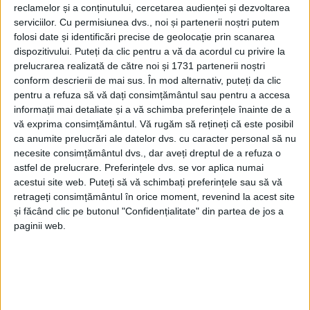
diferite, respectiv români și ucraineni, și a mobilității
reclamelor și a conținutului, cercetarea audienței și dezvoltarea
serviciilor.
Cu permisiunea dvs., noi și partenerii noștri putem
și schimburilor. Cadrele didactice, studenții și
folosi date și identificări precise de geolocație prin scanarea
personalul administrativ care frecventează cursurile
dispozitivului. Puteți da clic pentru a vă da acordul cu privire la
provin de la diferite facultăți, între care Limbi străine,
prelucrarea realizată de către noi și 1731 partenerii noștri
Filologie, Științe economice, Geografie, Istorie,
conform descrierii de mai sus. În mod alternativ, puteți da clic
pentru a refuza să vă dați consimțământul sau pentru a accesa
Muzicologie, Educație fizică și sport, Medicină, Drept,
informații mai detaliate și a vă schimba preferințele înainte de a
Pedagogie și Psihologie, Institutul de Biologie și
vă exprima consimțământul.
Vă rugăm să rețineți că este posibil
Chimie, Știința Calculatoarelor, Matematică și
ca anumite prelucrări ale datelor dvs. cu caracter personal să nu
Informatică. Lector de limba română este doctor
necesite consimțământul dvs., dar aveți dreptul de a refuza o
astfel de prelucrare. Preferințele dvs. se vor aplica numai
Ioana-Daniela Bălăuță. În perioada septembrie 2015 –
acestui site web. Puteți să vă schimbați preferințele sau să vă
iulie 2021, postul a fost ocupat de lectorul doctor
retrageți consimțământul în orice moment, revenind la acest site
Gina Puică. Primul lector a fost conferențiarul
și făcând clic pe butonul "Confidențialitate" din partea de jos a
universitar doctor Sabina Fînaru, care s-a stins din
paginii web.
viață în data de 4 septembrie 2019, la vîrsta de 59 de
ani.
Tags:
lectorat de limbă română