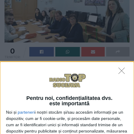
0
TRIMITERI
Universitatea „Ștefan cel Mare” din Suceava a
anunțat că la Universitatea Națională „Yuriy
Fedkovych” din Cernăuți s-a reluat activitatea
Lectoratului de limba română al USV, care
Pentru noi, confidențialitatea dvs.
funcționează de nouă ani. Scopul principal al
este importantă
activității didactice este reprezentat de dezvoltarea
Noi și
parteneri
i noștri stocăm și/sau accesăm informații pe un
competențelor lingvistice ale cursanților aparținînd
dispozitiv, cum ar fi cookie-urile, și procesăm date personale,
comunității academice cernăuțene, pentru facilitarea
cum ar fi identificatori unici și informații standard trimise de un
comunicării dintre europeni de limbi și culturi
dispozitiv pentru publicitate și conținut personalizate, măsurarea