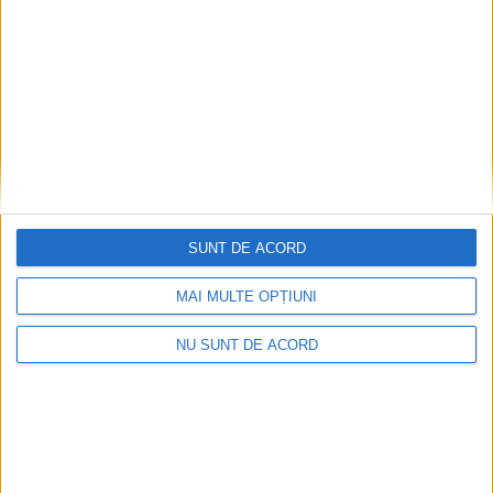
Cercetătoarea Mădălina Ungureanu-Iuga,
de la universitatea suceveană, mențiune la o
competiție dedicată excelenței în cercetare
și inovare în domeniile științei și ingineriei
5 AUGUST, 2026
SUNT DE ACORD
MAI MULTE OPȚIUNI
NU SUNT DE ACORD
EDUCAȚIE