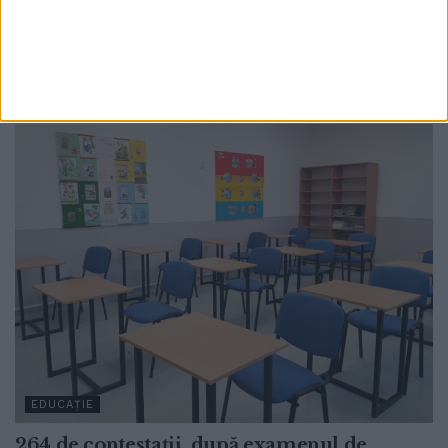
115 copii cu vîrste cuprinse între 6 și 15 ani
de la Școala Sasca Mare, participanți la un
program privind un stil de viață sănătos
3 AUGUST, 2026
EDUCAȚIE
264 de contestații, după examenul de