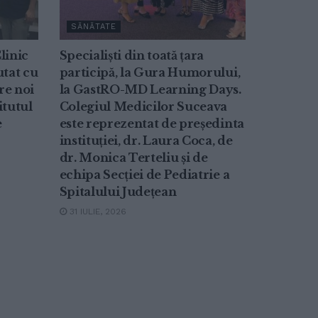
SĂNĂTATE
linic
Specialiști din toată țara
utat cu
participă, la Gura Humorului,
re noi
la GastRO-MD Learning Days.
itutul
Colegiul Medicilor Suceava
e
este reprezentat de președinta
instituției, dr. Laura Coca, de
dr. Monica Terteliu și de
echipa Secției de Pediatrie a
Spitalului Județean
31 IULIE, 2026