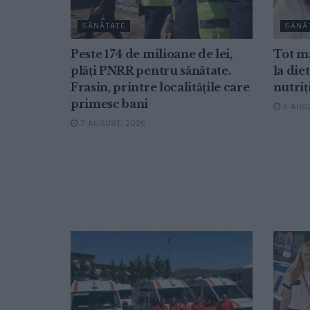
SĂNĂTATE
SĂNĂ
Peste 174 de milioane de lei,
Tot ma
plăți PNRR pentru sănătate.
la die
Frasin, printre localitățile care
nutriț
primesc bani
5 AUGU
7 AUGUST, 2026