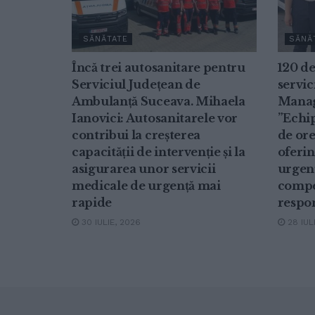
SĂNĂTATE
SĂNĂ
Încă trei autosanitare pentru
120 de
Serviciul Județean de
servic
Ambulanță Suceava. Mihaela
Manag
Ianovici: Autosanitarele vor
”Echip
contribui la creșterea
de ore 
capacității de intervenție și la
oferin
asigurarea unor servicii
urgen
medicale de urgență mai
compe
rapide
respon
30 IULIE, 2026
28 IUL