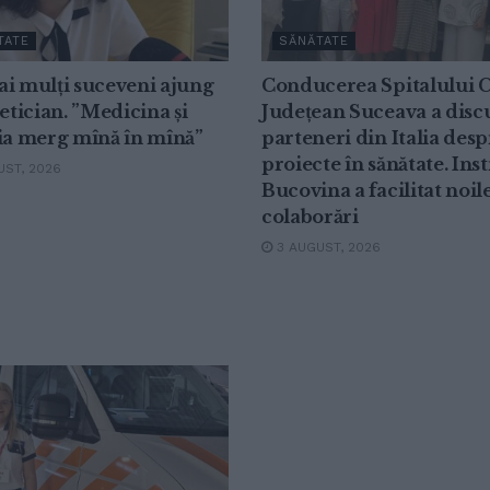
TATE
SĂNĂTATE
i mulți suceveni ajung
Conducerea Spitalului C
tetician. ”Medicina și
Județean Suceava a disc
ia merg mînă în mînă”
parteneri din Italia desp
proiecte în sănătate. Inst
ST, 2026
Bucovina a facilitat noil
colaborări
3 AUGUST, 2026