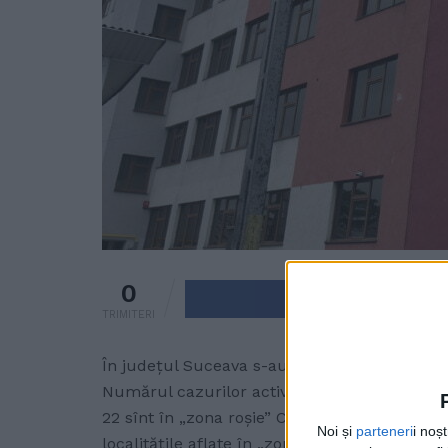
0
Trimite pe 
TRIMITERI
În județul Suceava s-au raportat 84 de cazuri
Numărul cazurilor active este de 503, iar inci
22 sînt în „zona roșie” COVID, 63 în „zona ga
Noi și
parteneri
i noș
localitățile aflate în „zona roșie” se mai num