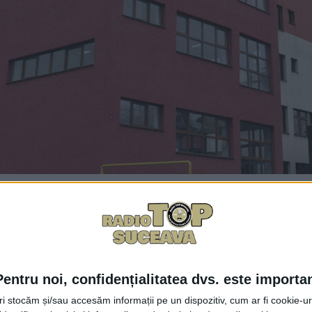
Facebook
Trimit
 noi de coronavirus, cu 11 în plus în comparație cu ziua a
dența s-a redus de la 2,62 la 2,50 la mia de locuitori. La ni
Pentru noi, confidențialitatea dvs. este importa
lbenă” și 29 în „zona verde”. În municipiul Suceava inciden
tri stocăm și/sau accesăm informații pe un dispozitiv, cum ar fi cookie-u
ără Vatra Dornei, cu 5,10, Șcheia, cu 4,81, Ipotești, cu 4,6