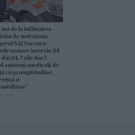
TATE
 ani de la înființarea
iului de ambulanță.
erul SAJ Suceava:
ele noastre intervin 24
din 24, 7 zile din 7,
d asistență medicală de
ță cu promptitudine,
tență și
sabilitate”
IE, 2026