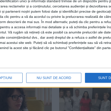
dentificatori unici și informații standard trimise de un dispozitiv pentru p
i, cu 3,07. Rădăuțiul a rămas în „zona galbenă”, cu o rată 
rea reclamelor și a conținutului, cercetarea audienței și dezvoltarea ser
 și partenerii noștri putem folosi date și identificări precise de geoloca
 a infecției cu COVID-19. Persoanele decedate erau din mu
i da clic pentru a vă da acordul cu privire la prelucrarea realizată de cătr
 Pe de altă parte, astăzi dimineață, în spitalele sucevene
form descrierii de mai sus. În mod alternativ, puteți da clic pentru a refu
8 suspecte de infecția cu noul coronavirus. La nivelul jude
entru a accesa informații mai detaliate și a vă schimba preferințele în
on.
ntul.
Vă rugăm să rețineți că este posibil ca anumite prelucrări ale date
te consimțământul dvs., dar aveți dreptul de a refuza o astfel de prelu
umai acestui site web. Puteți să vă schimbați preferințele sau să vă ret
nind la acest site și făcând clic pe butonul "Confidențialitate" din parte
OPȚIUNI
NU SUNT DE ACORD
SUNT 