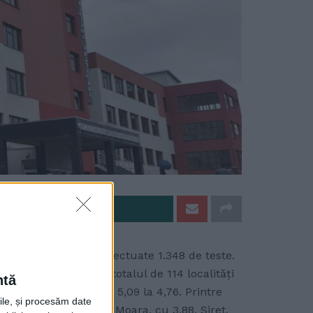
e pe Whatsapp
nterioară. Au fost efectuate 1.348 de teste.
velul județului, din totalul de 114 localități
ntă
ța s-a diminuat de la 5,09 la 4,76. Printre
rile, și procesăm date
8, Cîmpulung, cu 4,36, Moara, cu 3,88, Siret,