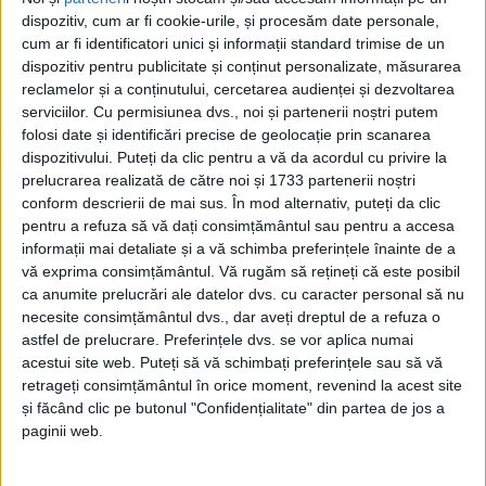
Arbore, Volovăț, Straja și Putna. DSP a precizat că
dispozitiv, cum ar fi cookie-urile, și procesăm date personale,
acestea sînt comunități rurale unde în ultimii ani au
cum ar fi identificatori unici și informații standard trimise de un
fost înregistrate cele mai multe cazuri de
dispozitiv pentru publicitate și conținut personalizate, măsurarea
reclamelor și a conținutului, cercetarea audienței și dezvoltarea
tuberculoză din județul Suceava și de unde accesul
serviciilor.
Cu permisiunea dvs., noi și partenerii noștri putem
la serviciile medicale urbane este dificil. Pacienții
folosi date și identificări precise de geolocație prin scanarea
diagnosticați cu tuberculoză vor beneficia de
dispozitivului. Puteți da clic pentru a vă da acordul cu privire la
serviciile de consiliere și sprijin asigurate de Federația
prelucrarea realizată de către noi și 1733 partenerii noștri
conform descrierii de mai sus. În mod alternativ, puteți da clic
UNOPA – Uniunea Națională a Organizațiilor
pentru a refuza să vă dați consimțământul sau pentru a accesa
Persoanelor Afectate de HIV/SIDA. Astfel, persoanele
informații mai detaliate și a vă schimba preferințele înainte de a
care vor primi bilet de trimitere către medicul
vă exprima consimțământul.
Vă rugăm să rețineți că este posibil
specialist din partea echipei de la caravană vor fi
ca anumite prelucrări ale datelor dvs. cu caracter personal să nu
ajutate în vederea finalizării procesului de
necesite consimțământul dvs., dar aveți dreptul de a refuza o
astfel de prelucrare. Preferințele dvs. se vor aplica numai
diagnosticare și pentru asigurarea serviciilor
acestui site web. Puteți să vă schimbați preferințele sau să vă
medicale în privința tratamentului tuberculozei. În
retrageți consimțământul în orice moment, revenind la acest site
paralel, Asociația pentru Sprijinirea Pacienților cu
și făcând clic pe butonul "Confidențialitate" din partea de jos a
Tuberculoză Multidrog rezistentă va asigura servicii
paginii web.
de suport telefonic pentru pacienții diagnosticați cu