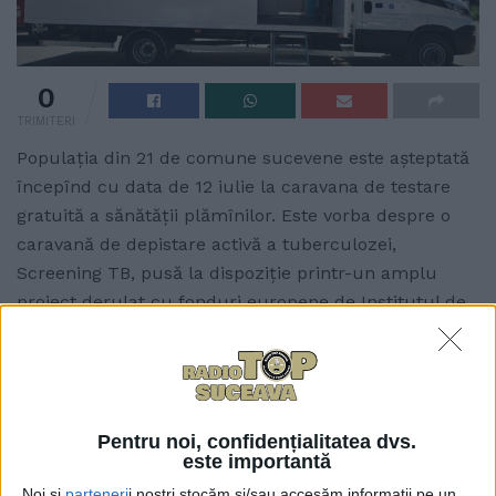
0
TRIMITERI
Populația din 21 de comune sucevene este așteptată
începînd cu data de 12 iulie la caravana de testare
gratuită a sănătății plămînilor. Este vorba despre o
caravană de depistare activă a tuberculozei,
Screening TB, pusă la dispoziție printr-un amplu
proiect derulat cu fonduri europene de Institutul de
Pneumoftiziologie „Marius Nasta” din București.
Direcția de Sănătate Publică a transmis că sînt vizate
comunele Ostra, Stulpicani, Vatra Moldoviței,
Drăgoiești, Horodniceni, Valea Moldovei, Rădășeni,
Pentru noi, confidențialitatea dvs.
Baia, Fîntînele, Verești, Bosanci, Dumbrăveni, Pătrăuți,
este importantă
Mitocu Dragomirnei, Zvoriștea, Zamostea, Șerbăuți,
Noi și
parteneri
i noștri stocăm și/sau accesăm informații pe un