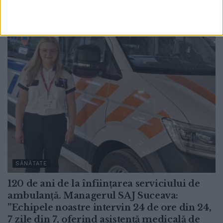
30 IULIE, 2026
SĂNĂTATE
120 de ani de la înființarea serviciului de
ambulanță. Managerul SAJ Suceava:
”Echipele noastre intervin 24 de ore din 24,
7 zile din 7, oferind asistență medicală de