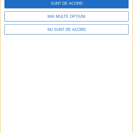
SUNT DE ACORD
MAI MULTE OPȚIUNI
NU SUNT DE ACORD
SĂNĂTATE
Conducerea Spitalului Clinic Județean
Suceava a discutat cu parteneri din Italia
despre noi proiecte în sănătate. Institutul
Bucovina a facilitat noile colaborări
3 AUGUST, 2026