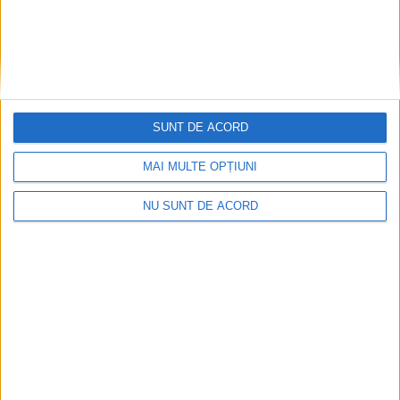
SUNT DE ACORD
MAI MULTE OPȚIUNI
NU SUNT DE ACORD
SOCIAL
Angajații Primăriei Moara, donare de sînge
pentru un motociclist care s-a rănit chiar în
fața instituției
30 IUNIE, 2026