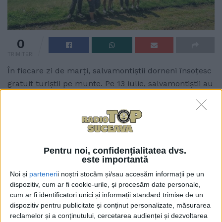
0
TRIMITERI
În fiecare zi de marți, salvamontiștii dorneni însoțesc
gratuit turiștii pe munte. Pe 13 iulie, salvamontiștii au
mers pe traseu împreună cu turiști din Coreea,
București, Arad și Timișoara. Traseul ales a fost
următorul: Vatra Dornei – Schitul Sfîntul Nectarie –
Vîrful Bîrnărel, strada Căprioarei – Vatra Dornei.
Proiectul derulat de Salvamont Vatra Dornei se
Pentru noi, confidențialitatea dvs.
este importantă
intitulează „Rătăcește-te de griji cu noi în Țara
Dornelor!”. Încă de luna trecută, șeful
Noi și
parteneri
i noștri stocăm și/sau accesăm informații pe un
dispozitiv, cum ar fi cookie-urile, și procesăm date personale,
salvamontiștilor dorneni, Petru Ariciuc, a vorbit la
cum ar fi identificatori unici și informații standard trimise de un
Radio Top despre această activitate menită să atragă
dispozitiv pentru publicitate și conținut personalizate, măsurarea
cît mai mulți turiști. El spunea: „După 1 iulie, în
reclamelor și a conținutului, cercetarea audienței și dezvoltarea