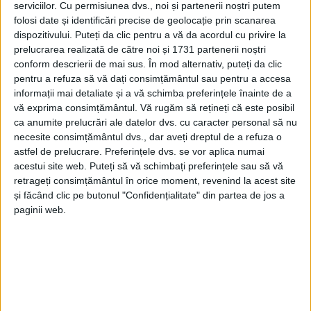
fiecare zi de marți, turiștii vor fi însoțiți gratuit pe un
serviciilor.
Cu permisiunea dvs., noi și partenerii noștri putem
folosi date și identificări precise de geolocație prin scanarea
traseu. Funcție de numărul de turiști, de pregătirea
dispozitivului. Puteți da clic pentru a vă da acordul cu privire la
fizică a acestora, mergem cu ei pe munte. Dacă vor fi
prelucrarea realizată de către noi și 1731 partenerii noștri
mai mulți turiști, vor fi abordate două-trei trasee, cu
conform descrierii de mai sus. În mod alternativ, puteți da clic
vizite la stînă, degustare la o stînă turistică, vizitarea
pentru a refuza să vă dați consimțământul sau pentru a accesa
informații mai detaliate și a vă schimba preferințele înainte de a
unor puncte de belvedere. Atunci cînd merg cu cei
vă exprima consimțământul.
Vă rugăm să rețineți că este posibil
de la Salvamont și de la Centrul de Informare
ca anumite prelucrări ale datelor dvs. cu caracter personal să nu
Turistică, turiștii beneficiază de un ghidaj adevărat pe
necesite consimțământul dvs., dar aveți dreptul de a refuza o
munte: le prezentăm floră, faună…”
astfel de prelucrare. Preferințele dvs. se vor aplica numai
acestui site web. Puteți să vă schimbați preferințele sau să vă
retrageți consimțământul în orice moment, revenind la acest site
Tags:
Coreea
Petru Ariciuc
Salvamont Vatra Dornei
și făcând clic pe butonul "Confidențialitate" din partea de jos a
paginii web.
Țara Dornelor
turiști
Articole
similare