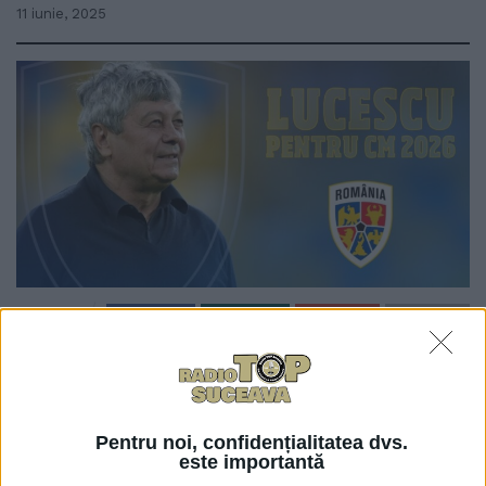
11 iunie, 2025
0
TRIMITERI
Președintele Asociației Județene de Fotbal Suceava,
Ciprian Anton, nu crede că se pune problema ca
Mircea Lucescu să plece acum de la Națională.
Pentru noi, confidențialitatea dvs.
este importantă
Domnul Anton a participat la Adunarea Generală a