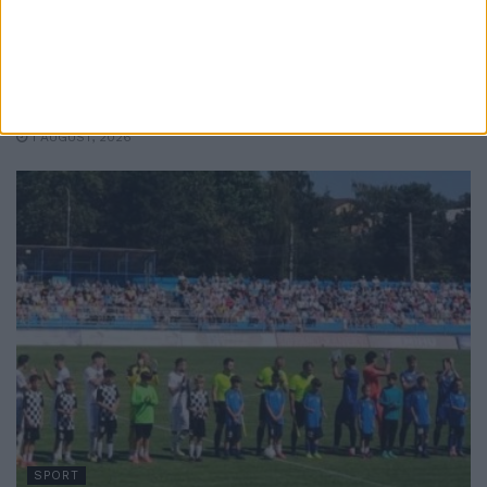
1932 Suceava – Concordia Chiajna, 1-3:
Impactul cu Liga a II-a pentru unii a fost un
pic prea mult. Nu pot să le reproșez
jucătorilor că n-au depus efort, aș fi
mincinos
1 AUGUST, 2026
SPORT