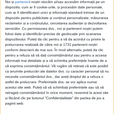
Federației Române de Fotbal și nu a auzit pe nimeni,
Noi și
parteneri
i noștri stocăm și/sau accesăm informații pe un
dispozitiv, cum ar fi cookie-urile, și procesăm date personale,
nici în timpul ședinței și nu nici după aceea, vorbind
cum ar fi identificatori unici și informații standard trimise de un
despre schimbarea selecționerului. În presă au
dispozitiv pentru publicitate și conținut personalizate, măsurarea
apărut astfel de zvonuri, iar fostul internațional Florin
reclamelor și a conținutului, cercetarea audienței și dezvoltarea
Prunea a spus că Mircea Lucescu și Răzvan Burleanu
serviciilor.
Cu permisiunea dvs., noi și partenerii noștri putem
ar trebui să iasă public și să lămurească situația.
folosi date și identificări precise de geolocație prin scanarea
dispozitivului. Puteți da clic pentru a vă da acordul cu privire la
prelucrarea realizată de către noi și 1731 partenerii noștri
Într-o intervenție telefonică la Radio Top, domnul
conform descrierii de mai sus. În mod alternativ, puteți da clic
Anton, care a asistat la partida România-Cipru (2-0)
pentru a refuza să vă dați consimțământul sau pentru a accesa
din preliminariile Campionatului Mondial, a declarat:
informații mai detaliate și a vă schimba preferințele înainte de a
”Eu nu cred că Mircea Lucescu s-ar da într-o parte.
vă exprima consimțământul.
Vă rugăm să rețineți că este posibil
ca anumite prelucrări ale datelor dvs. cu caracter personal să nu
Acum se speculează foarte mult, și după plecarea
necesite consimțământul dvs., dar aveți dreptul de a refuza o
lui Hagi de la Farul, știți că și-a adus antrenor, adică
astfel de prelucrare. Preferințele dvs. se vor aplica numai
ar avea liber Hagi din toate punctele de vedere să
acestui site web. Puteți să vă schimbați preferințele sau să vă
poată fi la un moment dat selecționer. Dar cred eu că
retrageți consimțământul în orice moment, revenind la acest site
și făcând clic pe butonul "Confidențialitate" din partea de jos a
Mircea Lucescu va duce această campanie pînă la
paginii web.
anul, deci anul acesta 100% nu cred că va renunța.
Poate după această campanie, poate după