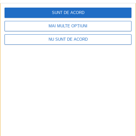
6 AUGUST, 2026
SUNT DE ACORD
MAI MULTE OPȚIUNI
NU SUNT DE ACORD
FEATURED
Gabriel Șuleru, candidat pentru funcția de
președinte al AJF Suceava: Vreau să continui
să dezvolt planurile începute ca secretar
general. Fotbalul la nivelul județului